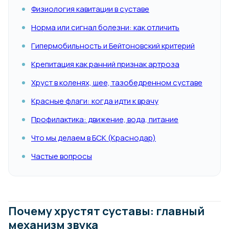
Физиология кавитации в суставе
Норма или сигнал болезни: как отличить
Гипермобильность и Бейтоновский критерий
Крепитация как ранний признак артроза
Хруст в коленях, шее, тазобедренном суставе
Красные флаги: когда идти к врачу
Профилактика: движение, вода, питание
Что мы делаем в БСК (Краснодар)
Частые вопросы
Почему хрустят суставы: главный
механизм звука