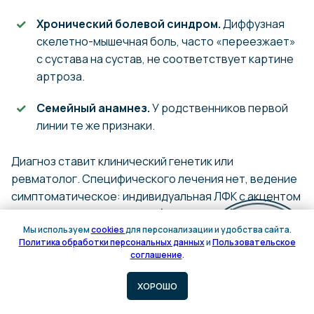
Хронический болевой синдром.
Диффузная
скелетно-мышечная боль, часто «переезжает»
с сустава на сустав, не соответствует картине
артроза.
Семейный анамнез.
У родственников первой
линии те же признаки.
Диагноз ставит клинический генетик или
ревматолог. Специфического лечения нет, ведение
симптоматическое: индивидуальная ЛФК с акцентом
на
стабилизацию
суставов (не растяжку),
эргономика, контроль осанки, при выраженной боли
Мы используем
cookies
для персонализации и удобства сайта.
Политика обработки персональных данных
и
Пользовательское
— ведение у
вертебролога
.
Жёсткие мануальные
Онлайн
Онлайн
соглашение
.
приёмы
у пациентов с hEDS и vEDS —
запись
запись
противопоказаны: риск подвывиха и повреждения
ХОРОШО
сосудистой стенки. При подозрении на EDS