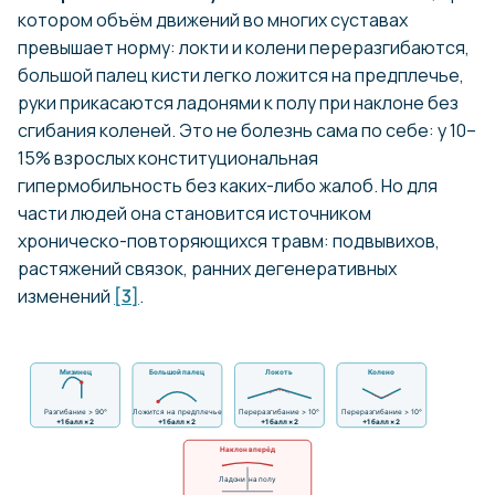
котором объём движений во многих суставах
превышает норму: локти и колени переразгибаются,
большой палец кисти легко ложится на предплечье,
руки прикасаются ладонями к полу при наклоне без
сгибания коленей. Это не болезнь сама по себе: у 10–
15% взрослых конституциональная
гипермобильность без каких-либо жалоб. Но для
части людей она становится источником
хроническо-повторяющихся травм: подвывихов,
растяжений связок, ранних дегенеративных
изменений
[3]
.
Мизинец
Большой палец
Локоть
Колено
Разгибание > 90°
Ложится на предплечье
Переразгибание > 10°
Переразгибание > 10°
+1 балл × 2
+1 балл × 2
+1 балл × 2
+1 балл × 2
Наклон вперёд
Ладони на полу