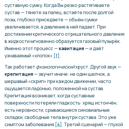
суставную сумку. Когда Вы резко растягиваете
сустав — тянете за палец, встаёте после долгой
позы, глубоко приседаете — объём сумки
увеличивается, а давление в ней падает. При
достижении критического отрицательного давления
в жидкости мгновенно образуется газовый пузырёк.
Именно этот процесс —
кавитация
— и даёт
узнаваемый «хлопок»
[1]
.
Так работает
физиологический
хруст. Другой звук —
крепитация
— звучит иначе: не один щелчок, а
шершавый «скрип» при каждом движении, часто
ощущается ладонью, положенной на сустав.
Крепитация возникает, когда суставные
поверхности потеряли гладкость: хрящ истончён,
есть неровности, срывающиеся синовиальные
складки, свободные тела внутри сустава. Это уже
симптом заболевания
[4]
. Третий сценарий — глухой