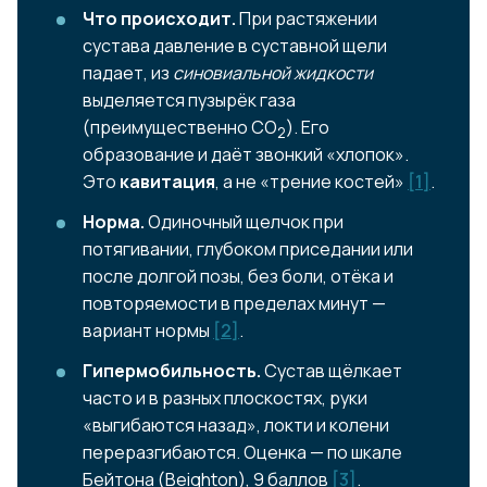
Что происходит.
При растяжении
сустава давление в суставной щели
падает, из
синовиальной жидкости
выделяется пузырёк газа
(преимущественно СО
). Его
2
образование и даёт звонкий «хлопок».
Это
кавитация
, а не «трение костей»
[1]
.
Норма.
Одиночный щелчок при
потягивании, глубоком приседании или
после долгой позы, без боли, отёка и
повторяемости в пределах минут —
вариант нормы
[2]
.
Гипермобильность.
Сустав щёлкает
часто и в разных плоскостях, руки
«выгибаются назад», локти и колени
переразгибаются. Оценка — по шкале
Бейтона (Beighton), 9 баллов
[3]
.