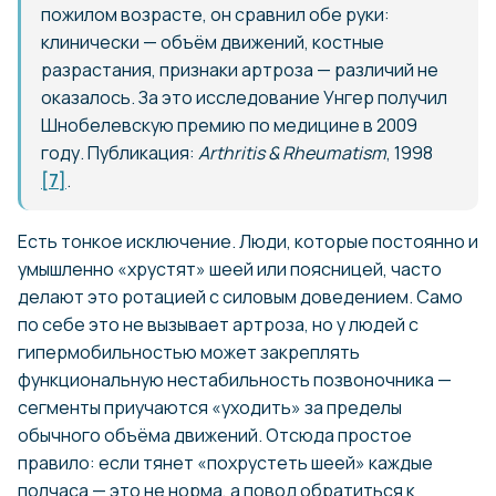
пожилом возрасте, он сравнил обе руки:
клинически — объём движений, костные
разрастания, признаки артроза — различий не
оказалось. За это исследование Унгер получил
Шнобелевскую премию по медицине в 2009
году. Публикация:
Arthritis & Rheumatism
, 1998
[7]
.
Есть тонкое исключение. Люди, которые постоянно и
умышленно «хрустят» шеей или поясницей, часто
делают это ротацией с силовым доведением. Само
по себе это не вызывает артроза, но у людей с
гипермобильностью может закреплять
функциональную нестабильность позвоночника —
сегменты приучаются «уходить» за пределы
обычного объёма движений. Отсюда простое
правило: если тянет «похрустеть шеей» каждые
полчаса — это не норма, а повод обратиться к