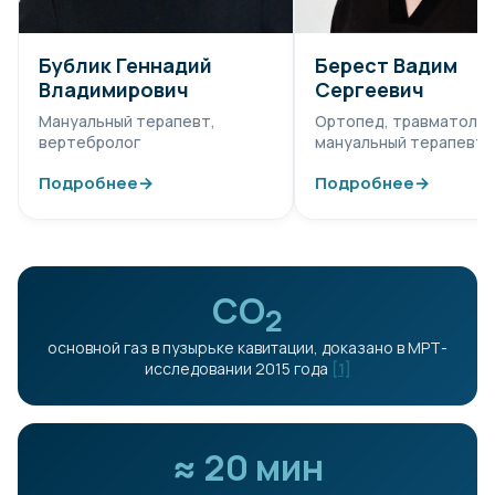
Бублик Геннадий
Берест Вадим
Владимирович
Сергеевич
Мануальный терапевт,
Ортопед, травматолог
вертебролог
мануальный терапевт
Подробнее
→
Подробнее
→
СО
2
основной газ в пузырьке кавитации, доказано в МРТ-
исследовании 2015 года
[1]
≈ 20 мин