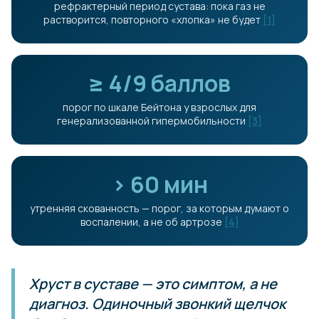
рефрактерный период сустава: пока газ не
растворится, повторного «хлопка» не будет
[1]
≥ 4/9 баллов
порог по шкале Бейтона у взрослых для
генерализованной гипермобильности
[3]
> 60 мин
утренняя скованность — порог, за которым думают о
воспалении, а не об артрозе
[4]
Хруст в суставе — это симптом, а не
диагноз. Одиночный звонкий щелчок