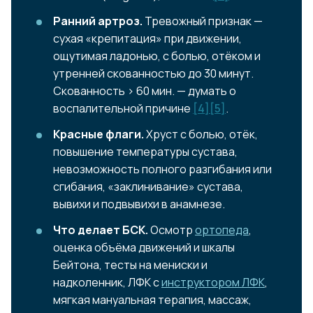
Ранний артроз.
Тревожный признак —
сухая «крепитация» при движении,
ощутимая ладонью, с болью, отёком и
утренней скованностью до 30 минут.
Скованность > 60 мин. — думать о
воспалительной причине
[4]
[5]
.
Красные флаги.
Хруст с болью, отёк,
повышение температуры сустава,
невозможность полного разгибания или
сгибания, «заклинивание» сустава,
вывихи и подвывихи в анамнезе.
Что делает БСК.
Осмотр
ортопеда
,
оценка объёма движений и шкалы
Бейтона, тесты на мениски и
надколенник, ЛФК с
инструктором ЛФК
,
мягкая мануальная терапия, массаж,