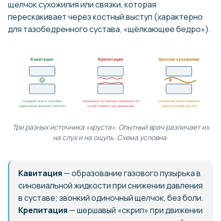
щелчок сухожилия или связки, которая
перескакивает через костный выступ (характерно
для тазобедренного сустава, «щёлкающее бедро»).
Кавитация
Крепитация
Щелчок сухожилия
CO₂
пузырёк газа в синовии
неровные суставные поверхности
сухожилие перескакивает
одиночный звонкий «хлопок»
сухой «скрип» при движении
через костный выступ
Три разных источника «хруста». Опытный врач различает их
на слух и на ощупь. Схема условна.
Кавитация
— образование газового пузырька в
синовиальной жидкости при снижении давления
в суставе; звонкий одиночный щелчок, без боли.
Крепитация
— шершавый «скрип» при движении