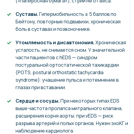
(«папиросная бумага»), стрии не от веса.
Суставы.
Гипермобильность ≥ 5 баллов по
Бейтону, повторные подвывихи, хроническая
боль в суставах и позвоночнике.
Утомляемость и дисавтономия.
Хроническая
усталость, не снимается сном. У значительной
части пациентов с hEDS — синдром
постуральной ортостатической тахикардии
(POTS, postural orthostatic tachycardia
syndrome): учащение пульса и потемнение в
глазах при вставании.
Сердце и сосуды.
При некоторых типах EDS
выше частота пролапса митрального клапана,
расширения корня аорты; при vEDS — риск
разрыва артерий и полых органов. Нужен эхоКГ и
наблюдение кардиолога.