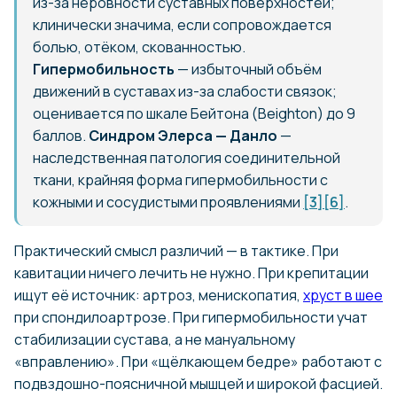
из-за неровности суставных поверхностей;
клинически значима, если сопровождается
болью, отёком, скованностью.
Гипермобильность
— избыточный объём
движений в суставах из-за слабости связок;
оценивается по шкале Бейтона (Beighton) до 9
баллов.
Синдром Элерса — Данло
—
наследственная патология соединительной
ткани, крайняя форма гипермобильности с
кожными и сосудистыми проявлениями
[3]
[6]
.
Практический смысл различий — в тактике. При
кавитации ничего лечить не нужно. При крепитации
ищут её источник: артроз, менископатия,
хруст в шее
при спондилоартрозе. При гипермобильности учат
стабилизации сустава, а не мануальному
«вправлению». При «щёлкающем бедре» работают с
подвздошно-поясничной мышцей и широкой фасцией.