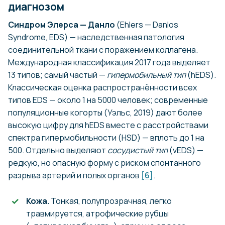
диагнозом
Синдром Элерса — Данло
(Ehlers — Danlos
Syndrome, EDS) — наследственная патология
соединительной ткани с поражением коллагена.
Международная классификация 2017 года выделяет
13 типов; самый частый —
гипермобильный тип
(hEDS).
Классическая оценка распространённости всех
типов EDS — около 1 на 5000 человек; современные
популяционные когорты (Уэльс, 2019) дают более
высокую цифру для hEDS вместе с расстройствами
спектра гипермобильности (HSD) — вплоть до 1 на
500. Отдельно выделяют
сосудистый тип
(vEDS) —
редкую, но опасную форму с риском спонтанного
разрыва артерий и полых органов
[6]
.
Кожа.
Тонкая, полупрозрачная, легко
травмируется, атрофические рубцы