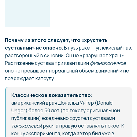
Почему из этого следует, что «хрустеть
суставами» не опасно.
В пузырьке — углекислый газ,
растворённый в синовии. Он не «разрушает хрящ».
Растяжение сустава при кавитации
физиологичное
,
оно не превышает нормальный объём движений и не
повреждает капсулу.
Классическое доказательство:
американский врач Дональд Унгер (Donald
Unger) более 50 лет (по тексту оригинальной
публикации) ежедневно хрустел суставами
только левой
руки, а правую оставлял в покое. К
концу эксперимента, когда автор был уже в