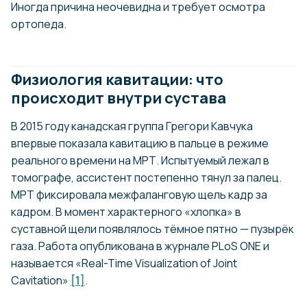
Иногда причина неочевидна и требует осмотра
ортопеда.
Физиология кавитации: что
происходит внутри сустава
В 2015 году канадская группа Грегори Кавчука
впервые показала кавитацию в пальце в режиме
реального времени на МРТ. Испытуемый лежал в
томографе, ассистент постепенно тянул за палец.
МРТ фиксировала межфаланговую щель кадр за
кадром. В момент характерного «хлопка» в
суставной щели появлялось тёмное пятно — пузырёк
газа. Работа опубликована в журнале PLoS ONE и
называется «Real-Time Visualization of Joint
Cavitation»
[1]
.