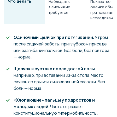
Что делать
Наблюдать.
Показаться о
Лечения не
оценка объём
требуется
при показани
исследовани
Одиночный щелчок при потягивании.
Утром,
после сидячей работы, при глубоком приседе
или разгибании пальцев. Без боли, без повтора.
— норма.
Щелчок в суставе после долгой позы.
Например, при вставании из-за стола. Часто
связан со срывом синовиальной складки. Без
боли — норма.
«Хлопающие» пальцы у подростков и
молодых людей.
Часто отражает
конституциональную гипермобильность.