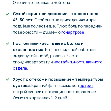
Оценивают по шкале Бейтона.
Сухой скрип при движении в колене после
45–50 лет.
Особенно на приседаниях и при
подъёме по лестнице. Плюс боль по передней
поверхности — думаем о
гонартрозе
.
Постоянный хруст в шее с болью и
скованностью.
На фоне сидячей работы и
выдвинутой вперёд головы. Часто —
спондилоартроз или
нестабильность шейного
отдела
.
Хруст с отёком и повышением температуры
сустава.
Красный флаг: возможен
артрит
,
острый синовит, инфекционное поражение.
Осмотр в пределах 1–2 дней.