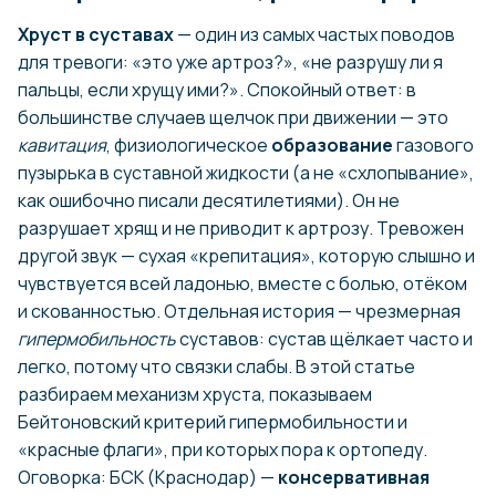
Хруст в суставах
— один из самых частых поводов
для тревоги: «это уже артроз?», «не разрушу ли я
пальцы, если хрущу ими?». Спокойный ответ: в
большинстве случаев щелчок при движении — это
кавитация
, физиологическое
образование
газового
пузырька в суставной жидкости (а не «схлопывание»,
как ошибочно писали десятилетиями). Он не
разрушает хрящ и не приводит к артрозу. Тревожен
другой звук — сухая «крепитация», которую слышно и
чувствуется всей ладонью, вместе с болью, отёком
и скованностью. Отдельная история — чрезмерная
гипермобильность
суставов: сустав щёлкает часто и
легко, потому что связки слабы. В этой статье
разбираем механизм хруста, показываем
Бейтоновский критерий гипермобильности и
«красные флаги», при которых пора к ортопеду.
Оговорка: БСК (Краснодар) —
консервативная