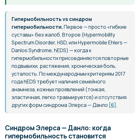
Гипермобильность vs синдром
гипермобильности.
Первое — просто «гибкие
суставы» без жалоб. Второе (Hypermobility
Spectrum Disorder, HSD, или Hypermobile Ehlers —
Danlos Syndrome, hEDS) — когда к
гипермобильности присоединяются повторные
подвывихи, растяжения, хроническая боль,
усталость. По международным критериям 2017
года hEDS требует наличия семейного
анамнеза, кожных проявлений (тонкая,
эластичная, легко травмируется) и отсутствия
других форм синдрома Элерса — Данло
[6]
.
Синдром Элерса — Данло: когда
гипермобильность становится