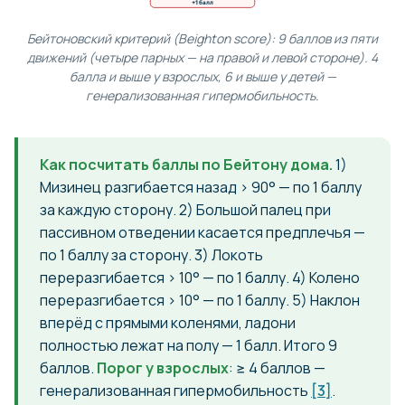
+1 балл
Бейтоновский критерий (Beighton score): 9 баллов из пяти
движений (четыре парных — на правой и левой стороне). 4
балла и выше у взрослых, 6 и выше у детей —
генерализованная гипермобильность.
Как посчитать баллы по Бейтону дома.
1)
Мизинец разгибается назад > 90° — по 1 баллу
за каждую сторону. 2) Большой палец при
пассивном отведении касается предплечья —
по 1 баллу за сторону. 3) Локоть
переразгибается > 10° — по 1 баллу. 4) Колено
переразгибается > 10° — по 1 баллу. 5) Наклон
вперёд с прямыми коленями, ладони
полностью лежат на полу — 1 балл. Итого 9
баллов.
Порог у взрослых
: ≥ 4 баллов —
генерализованная гипермобильность
[3]
.