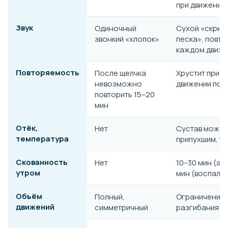
при движении
Звук
Одиночный
Сухой «скрип
звонкий «хлопок»
песка», повто
каждом движ
Повторяемость
После щелчка
Хрустит при 
невозможно
движении под
повторить 15–20
мин
Отёк,
Нет
Сустав может
температура
припухшим, т
Скованность
Нет
10–30 мин (ар
утром
мин (воспале
Объём
Полный,
Ограничение 
движений
симметричный
разгибания