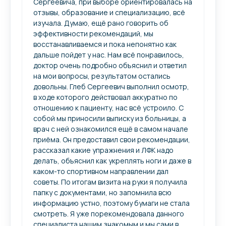
Сергеевича, при выборе ориентировалась на
отзывы, образование и специализацию, всё
изучала. Думаю, ещё рано говорить об
эффективности рекомендаций, мы
восстанавливаемся и пока непонятно как
дальше пойдет у нас. Нам всё понравилось,
доктор очень подробно объяснил и ответил
на мои вопросы, результатом остались
довольны. Глеб Сергеевич выполнил осмотр,
в ходе которого действовал аккуратно по
отношению к пациенту, нас всё устроило. С
собой мы приносили выписку из больницы, а
врач с ней ознакомился ещё в самом начале
приёма. Он предоставил свои рекомендации,
рассказал какие упражнения и ЛФК​ надо
делать, объяснил как укреплять ноги и даже в
каком-то спортивном направлении дал
советы. По итогам визита на руки я получила
папку с документами, но запомнила всю
информацию устно, поэтому бумаги не стала
смотреть. Я уже порекомендовала данного
специалиста нашим знакомым и мы сами в