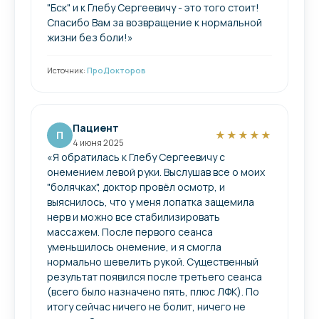
"Бск" и к Глебу Сергеевичу - это того стоит!
Спасибо Вам за возвращение к нормальной
жизни без боли!»
Источник:
ПроДокторов
Пациент
П
★★★★★
4 июня 2025
«Я обратилась к Глебу Сергеевичу с
онемением левой руки. Выслушав все о моих
"болячках", доктор провёл осмотр, и
выяснилось, что у меня лопатка защемила
нерв и можно все стабилизировать
массажем​. После первого сеанса
уменьшилось онемение, и я смогла
нормально шевелить рукой. Существенный
результат появился после третьего сеанса
(всего было назначено пять, плюс ЛФК). По
итогу сейчас ничего не болит, ничего не