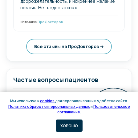
доброжелательность, и искреннее желание
помочь. Нет недостатков.»
Источник:
ПроДокторов
Все отзывы на ПроДокторов →
Частые вопросы пациентов
Мы используем
cookies
для персонализации и удобства сайта.
С какого возраста принимает
Политика обработки персональных данных
и
Пользовательское
Онлайн
Глеб Сергеевич?
соглашение
.
запись
Принимает
детей с 6 лет
и
ХОРОШО
взрослых. По отзывам — много