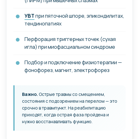
(ПИРМ) при мышечных спазмах
УВТ
при пяточной шпоре, эпикондилитах,
тендинопатиях
Перфорация триггерных точек (сухая
игла) при миофасциальном синдроме
Подбор и подключение физиотерапии —
фонофорез, магнит, электрофорез
Важно.
Острые травмы со смещением,
состояния с подозрением на перелом — это
срочно в травмпункт. На реабилитацию
приходят, когда острая фаза пройдена и
нужно восстанавливать функцию.