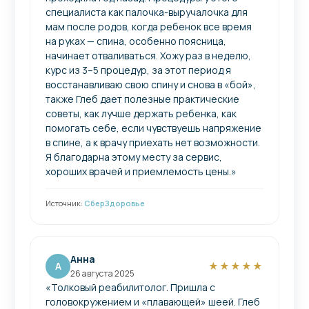
специалиста как палочка-выручалочка для
мам после родов, когда ребенок все время
на руках — спина, особенно поясница,
начинает отваливаться. Хожу раз в неделю,
курс из 3–5 процедур, за этот период я
восстанавливаю свою спину и снова в «бой»,
также Глеб дает полезные практические
советы, как лучше держать ребенка, как
помогать себе, если чувствуешь напряжение
в спине, а к врачу приехать нет возможности.
Я благодарна этому месту за сервис,
хороших врачей и приемлемость цены.»
Источник:
СберЗдоровье
Анна
А
★★★★★
26 августа 2025
«Толковый реабилитолог. Пришла с
головокружением и «плавающей» шеей. Глеб