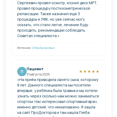
Сергеевич провел осмотр, изучил диск МРТ,
провел процедуру постизометрической
релаксации. Также назначил еще 3
процедуры и ЛФК, но уже сейчас могу
сказать, что стало легче, лечение буду
проходить, рекомендации соблюдать.
Советую специалиста.»
Источник:
СберЗдоровье
Пациент
П
★★★★★
21 августа 2025
«На приём приводила своего сына, которому
8 лет. Данного специалиста мы посетили
впервые, у ребёнка была травма и мы хотели
узнать через сколько нам можно заниматься
спортом. Нас интересовал спортивный врач,
именно детский, что немаловажно. Я зашла
на сайт ПроДокторов и там нашла Глеба