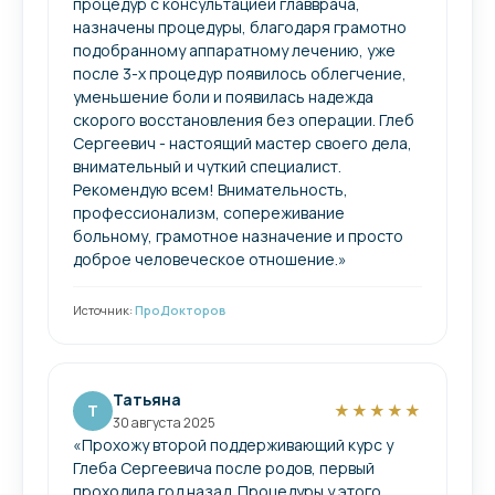
процедур с консультацией главврача,
назначены процедуры, благодаря грамотно
подобранному аппаратному лечению, уже
после 3-х процедур появилось облегчение,
уменьшение боли и появилась надежда
скорого восстановления без операции. Глеб
Сергеевич - настоящий мастер своего дела,
внимательный и чуткий специалист.
Рекомендую всем! Внимательность,
профессионализм, сопереживание
больному, грамотное назначение и просто
доброе человеческое отношение.»
Источник:
ПроДокторов
Татьяна
Т
★★★★★
30 августа 2025
«Прохожу второй поддерживающий курс у
Глеба Сергеевича после родов, первый
проходила год назад. Процедуры у этого