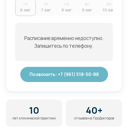
ЧТ
ПТ
СБ
ВС
ПН
6 авг
7 авг
8 авг
9 авг
10 авг
1
Расписание временно недоступно.
Запишитесь по телефону.
Позвонить: +7 (961) 518-50-88
10
40+
лет клинической практики
отзывов на ПроДокторов