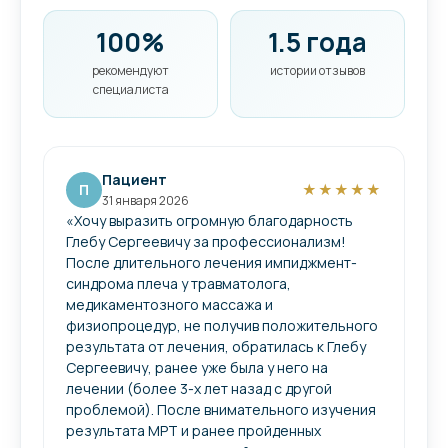
100%
1.5 года
рекомендуют
истории отзывов
специалиста
Пациент
П
★★★★★
31 января 2026
«Хочу выразить огромную благодарность
Глебу Сергеевичу за профессионализм!
После длительного лечения импиджмент-
синдрома​ плеча у травматолога,
медикаментозного массажа​ и
физиопроцедур, не получив положительного
результата от лечения, обратилась к Глебу
Сергеевичу, ранее уже была у него на
лечении (более 3-х лет назад с другой
проблемой). После внимательного изучения
результата МРТ​ и ранее пройденных