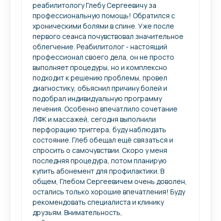
реабилитологу Глебу Сергеевичу за
профессиональную помощь! Обратился с
хроническими болями в спине. Уже после
первого сеанса почувствовал значительное
облегчение. Реабилитолог - настоящий
профессионал своего дела, он не просто
выполняет процедуры, но и комплексно
подходит к решению проблемы, провел
диагностику, объяснил причину болей и
подобрал индивидуальную программу
лечения. Особенно впечатлило сочетание
ЛФК​ и массажей​, сегодня выполнили
перфорацию триггера, буду наблюдать
состояние. Глеб обещал ещё связаться и
спросить о самочувствии. Скоро у меня
последняя процедура, потом планирую
купить абонемент для профилактики. В
общем, Глебом Сергеевичем очень доволен,
остались только хорошие впечатления! Буду
рекомендовать специалиста и клинику
друзьям. Внимательность,