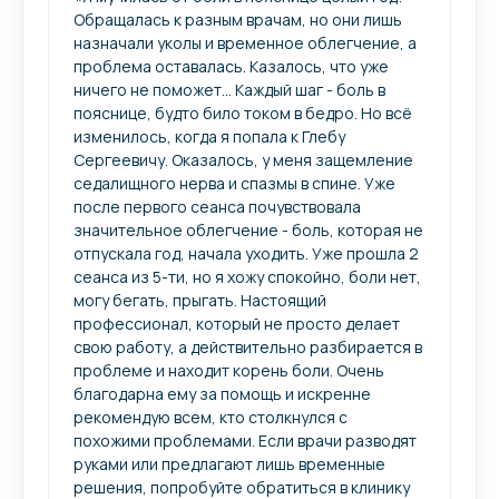
Обращалась к разным врачам, но они лишь
назначали уколы​ и временное облегчение, а
проблема оставалась. Казалось, что уже
ничего не поможет... Каждый шаг - боль в
пояснице, будто било током в бедро. Но всё
изменилось, когда я попала к Глебу
Сергеевичу. Оказалось, у меня защемление
седалищного нерва и спазмы в спине. Уже
после первого сеанса почувствовала
значительное облегчение - боль, которая не
отпускала год, начала уходить. Уже прошла 2
сеанса из 5-ти, но я хожу спокойно, боли нет,
могу бегать, прыгать. Настоящий
профессионал, который не просто делает
свою работу, а действительно разбирается в
проблеме и находит корень боли. Очень
благодарна ему за помощь и искренне
рекомендую всем, кто столкнулся с
похожими проблемами. Если врачи разводят
руками или предлагают лишь временные
решения, попробуйте обратиться в клинику