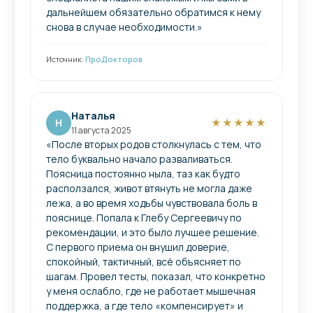
дальнейшем обязательно обратимся к нему
снова в случае необходимости.»
Источник:
ПроДокторов
Наталья
Н
★★★★★
11 августа 2025
«После вторых родов столкнулась с тем, что
тело буквально начало разваливаться.
Поясница постоянно ныла, таз как будто
расползался, живот втянуть не могла даже
лежа, а во время ходьбы чувствовала боль в
пояснице. Попала к Глебу Сергеевичу по
рекомендации, и это было лучшее решение.
С первого приема он внушил доверие,
спокойный, тактичный, всё объясняет по
шагам. Провел тесты, показал, что конкретно
у меня ослабло, где не работает мышечная
поддержка, а где тело «компенсирует» и