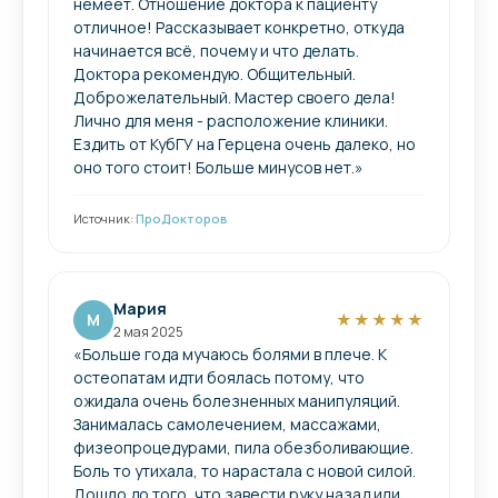
немеет. Отношение доктора к пациенту
отличное! Рассказывает конкретно, откуда
начинается всё, почему и что делать.
Доктора рекомендую. Общительный.
Доброжелательный. Мастер своего дела!
Лично для меня - расположение клиники.
Ездить от КубГУ на Герцена очень далеко, но
оно того стоит! Больше минусов нет.»
Источник:
ПроДокторов
Мария
М
★★★★★
2 мая 2025
«Больше года мучаюсь болями в плече. К
остеопатам идти боялась потому, что
ожидала очень болезненных манипуляций.
Занималась самолечением, массажами,
физеопроцедурами, пила обезболивающие.
Боль то утихала, то нарастала с новой силой.
Дошло до того, что завести руку назад или