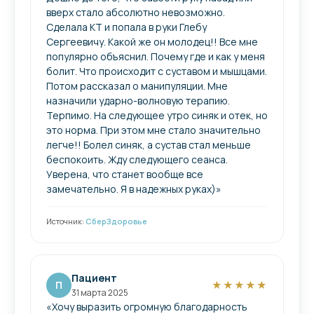
вверх стало абсолютно невозможно.
Сделала КТ и попала в руки Глебу
Сергеевичу. Какой же он молодец!! Все мне
популярно объяснил. Почему где и как у меня
болит. Что происходит с суставом и мышцами.
Потом рассказал о манипуляции. Мне
назначили ударно-волновую терапию.
Терпимо. На следующее утро синяк и отек, но
это норма. При этом мне стало значительно
легче!! Болел синяк, а сустав стал меньше
беспокоить. Жду следующего сеанса.
Уверена, что станет вообще все
замечательно. Я в надежных руках)»
Источник:
СберЗдоровье
Пациент
П
★★★★★
31 марта 2025
«Хочу выразить огромную благодарность