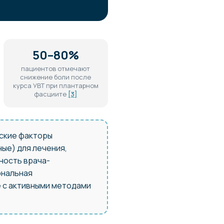
50–80%
пациентов отмечают
снижение боли после
курса УВТ при плантарном
фасциите
[3]
ские факторы
ные) для лечения,
ность врача-
ональная
е с активными методами