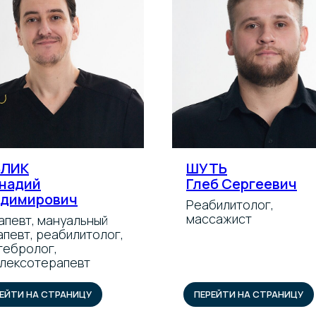
БЛИК
ШУТЬ
надий
Глеб Сергеевич
адимирович
Реабилитолог,
массажист
апевт, мануальный
апевт, реабилитолог,
тебролог,
лексотерапевт
ЕЙТИ НА СТРАНИЦУ
ПЕРЕЙТИ НА СТРАНИЦУ