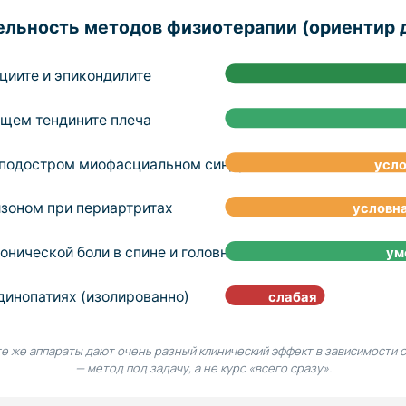
ельность методов физиотерапии (ориентир 
циите и эпикондилите
щем тендините плеча
и подостром миофасциальном синдроме
усл
зоном при периартритах
условн
онической боли в спине и головной боли
[5]
ум
динопатиях (изолированно)
слабая
е же аппараты дают очень разный клинический эффект в зависимости 
— метод под задачу, а не курс «всего сразу».