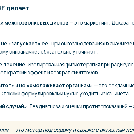
НЕ делает
жи межпозвонковых дисков
— это маркетинг. Доказате
 не «запускает» её.
При онкозаболеваниях в анамнезе
ому онкоанамнез обязательно уточняют.
е лечение.
Изолированная физиотерапия при радикуло
ёт краткий эффект и возврат симптомов.
итет» и не «омолаживает организм»
— это рекламные
С такими формулировками нужно уходить из кабинета.
ий случай».
Без диагноза и оценки противопоказаний — э
ия — это метод под задачу и связка с активным ле