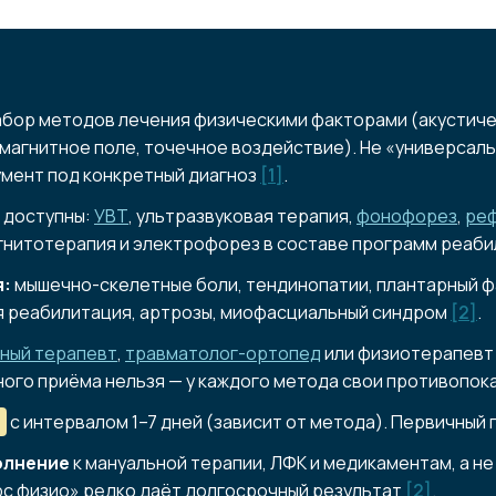
бор методов лечения физическими факторами (акустичес
 магнитное поле, точечное воздействие). Не «универсал
умент под конкретный диагноз
[1]
.
доступны:
УВТ
, ультразвуковая терапия,
фонофорез
,
реф
агнитотерапия и электрофорез в составе программ реаби
я:
мышечно-скелетные боли, тендинопатии, плантарный ф
 реабилитация, артрозы, миофасциальный синдром
[2]
.
ный терапевт
,
травматолог-ортопед
или физиотерапевт 
ного приёма нельзя — у каждого метода свои противопок
в
с интервалом 1–7 дней (зависит от метода). Первичный п
олнение
к мануальной терапии, ЛФК и медикаментам, а не
рс физио» редко даёт долгосрочный результат
[2]
.