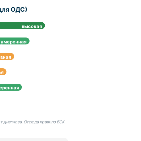
для ОДС)
высокая
умеренная
овная
ая
еренная
от диагноза. Отсюда правило БСК