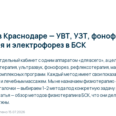
 Краснодаре — УВТ, УЗТ, фоноф
я и электрофорез в БСК
тдельный кабинет с одним аппаратом «для всего», а це
 терапия, ультразвук, фонофорез, рефлексотерапия, м
омплексных программ. Каждый метод имеет свои показан
 и лечебным массажем. Мы не назначаем физиотерапию 
галочки — выбираем 1–2 метода под конкретную задачу 
атья — обзор методов физиотерапии в БСК, что они де
ужны.
лено 15.07.2026