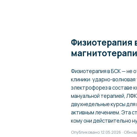
Физиотерапия в
магнитотерапи
Физиотерапия в БСК — не о
клиники: ударно-волновая
электрофорез в составе к
мануальной терапией, ЛФК
двухнедельные курсы для 
активным лечением. Эта ст
кому они действительно н
Опубликовано 12.05.2026 · Обнов