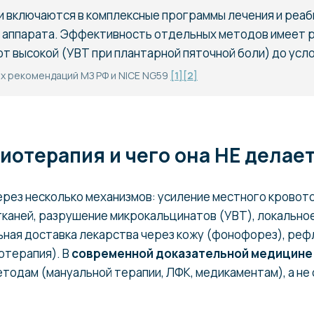
 включаются в комплексные программы лечения и реаб
 аппарата. Эффективность отдельных методов имеет 
от высокой (УВТ при плантарной пяточной боли) до усл
х рекомендаций МЗ РФ и NICE NG59
[1]
[2]
иотерапия и чего она НЕ делае
рез несколько механизмов: усиление местного кровото
каней, разрушение микрокальцинатов (УВТ), локальное
ьная доставка лекарства через кожу (фонофорез), ре
отерапия). В
современной доказательной медицине
етодам (мануальной терапии, ЛФК, медикаментам), а н