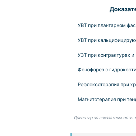
Доказат
УВТ при плантарном фас
УВТ при кальцифицирую
УЗТ при контрактурах 
Фонофорез с гидрокорти
Рефлексотерапия при хр
Магнитотерапия при тен
Ориентир по доказательности: т