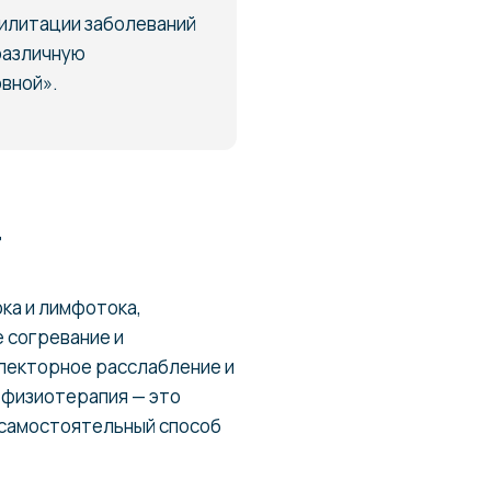
илитации заболеваний
различную
овной».
т
ка и лимфотока,
 согревание и
флекторное расслабление и
физиотерапия — это
е самостоятельный способ