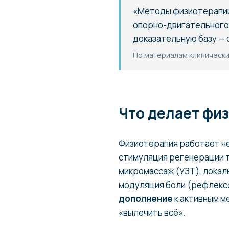
«Методы физиотерапии
опорно-двигательного
доказательную базу — 
По материалам клинически
Что делает физ
Физиотерапия работает че
стимуляция регенерации т
микромассаж (УЗТ), локал
модуляция боли (рефлекс
дополнение
к активным м
«вылечить всё».