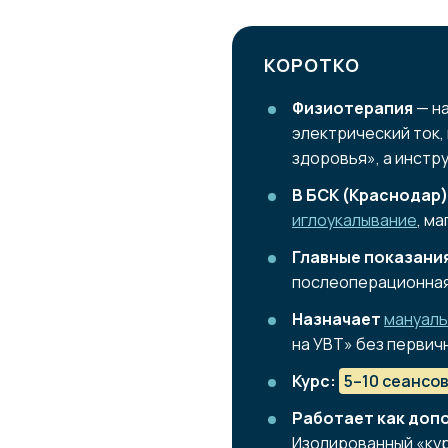
КОРОТКО
Физиотерапия
— на
электрический ток,
здоровья», а инстр
В БСК (Краснодар)
иглоукалывание
, м
Главные показани
послеоперационная
Назначает
мануаль
на УВТ» без первич
Курс:
5–10 сеансо
Работает как доп
Изолированный «ку