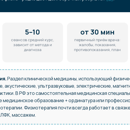
5–10
от 30 мин
сеансов средний курс,
первичный приём врача:
зависит от метода и
жалобы, показания,
диагноза
противопоказания, план
ия.
Раздел клинической медицины, использующий физиче
, акустические, ультразвуковые, электрические, магнит
ктики. В РФ это самостоятельная медицинская специаль
е медицинское образование + ординатура или професси
отерапии. Физиотерапия почти всегда работает в связк
 ЛФК, массажем.