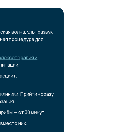
кая волна, ультразвук,
ьная процедура для
лексотерапия и
литации.
асциит,
клиники. Прийти «сразу
азания.
риём — от 30 минут.
 вместо них.