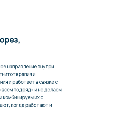
орез,
лое направление внутри
агнитотерапия и
ия и работает в связке с
«всем подряд» и не делаем
и комбинируем их с
лают, когда работают и