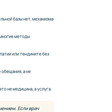
льной базы нет, механизма
 многие методы
патии или тендините без
 обещания, а не
то не медицина, а услуга.
чением. Если врач