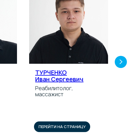
ТУРЧЕНКО
КО
Иван Сергеевич
Ар
Реабилитолог,
Инс
массажист
реа
ПЕРЕЙТИ НА СТРАНИЦУ
ПЕ