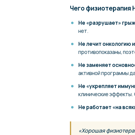
Чего физиотерапия 
Не «разрушает» гры
нет.
Не лечит онкологию и
противопоказаны, поэт
Не заменяет основно
активной программы да
Не «укрепляет иммун
клинические эффекты. 
Не работает «на всяк
«Хорошая физиотерап