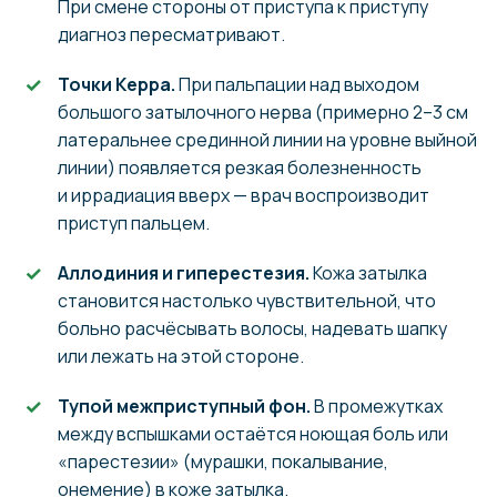
При смене стороны от приступа к приступу
диагноз пересматривают.
Точки Керра.
При пальпации над выходом
большого затылочного нерва (примерно 2–3 см
латеральнее срединной линии на уровне выйной
линии) появляется резкая болезненность
и иррадиация вверх — врач воспроизводит
приступ пальцем.
Аллодиния и гиперестезия.
Кожа затылка
становится настолько чувствительной, что
больно расчёсывать волосы, надевать шапку
или лежать на этой стороне.
Тупой межприступный фон.
В промежутках
между вспышками остаётся ноющая боль или
«парестезии» (мурашки, покалывание,
онемение) в коже затылка.