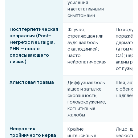
усиления
и вегетативными
симптомами
Постгерпетическая
Жгучая,
По ходу
невралгия (Post-
стреляющая или
поражён
Herpetic Neuralgia,
зудящая боль
дермато
PHN — после
с аллодинией;
(в том чи
опоясывающего
часто
С3); нере
лишая)
нейропатическая
видны ру
от пузырь
Хлыстовая травма
Диффузная боль
Шея, заты
в шее и затылке,
с обеих с
скованность,
надплечь
головокружение,
когнитивные
жалобы
Невралгия
Крайне
Лицо: щек
тройничного нерва
интенсивные
челюсть, 