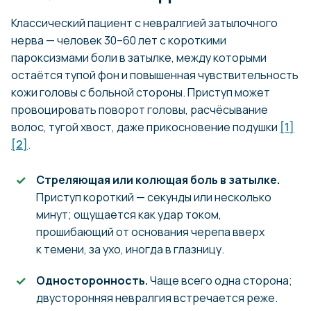
Классический пациент с невралгией затылочного
нерва — человек 30–60 лет с короткими
пароксизмами боли в затылке, между которыми
остаётся тупой фон и повышенная чувствительность
кожи головы с больной стороны. Приступ может
провоцировать поворот головы, расчёсывание
волос, тугой хвост, даже прикосновение подушки
[1]
[2]
.
Стреляющая или колющая боль в затылке.
Приступ короткий — секунды или несколько
минут; ощущается как удар током,
прошибающий от основания черепа вверх
к темени, за ухо, иногда в глазницу.
Односторонность.
Чаще всего одна сторона;
двусторонняя невралгия встречается реже.