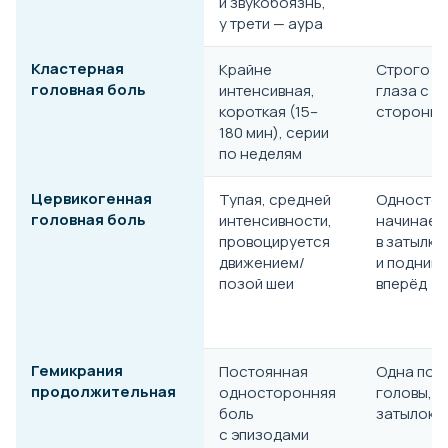
и звукобоязнь,
у трети — аура
Кластерная
Крайне
Строго в
головная боль
интенсивная,
глаза с о
короткая (15–
стороны
180 мин), серии
по неделям
Цервикогенная
Тупая, средней
Одностор
головная боль
интенсивности,
начинает
провоцируется
в затылке
движением/
и подним
позой шеи
вперёд
Гемикрания
Постоянная
Одна пол
продолжительная
односторонняя
головы, в
боль
затылок
с эпизодами