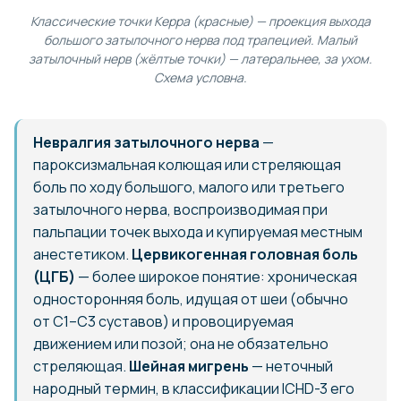
Классические точки Керра (красные) — проекция выхода
большого затылочного нерва под трапецией. Малый
затылочный нерв (жёлтые точки) — латеральнее, за ухом.
Схема условна.
Невралгия затылочного нерва
—
пароксизмальная колющая или стреляющая
боль по ходу большого, малого или третьего
затылочного нерва, воспроизводимая при
пальпации точек выхода и купируемая местным
анестетиком.
Цервикогенная головная боль
(ЦГБ)
— более широкое понятие: хроническая
односторонняя боль, идущая от шеи (обычно
от С1–С3 суставов) и провоцируемая
движением или позой; она не обязательно
стреляющая.
Шейная мигрень
— неточный
народный термин, в классификации ICHD-3 его