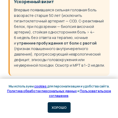
Ускоренный визит
Впервые появившаяся сильная головная боль
в возрасте старше 50 лет (исключить
гигантоклеточный артериит — СОЭ, С-реактивный
белок, при подозрении — биопсия височной
артерии), стойкая односторонняя боль > 4–
6 недель без ответа на терапию, ночные
и
утренние пробуждения от боли с рвотой
(признак повышенного внутричерепного
давления), прогрессирующий неврологический
дефицит, эпизоды головокружения или
неуверенной походки. Осмотр и МРТ в 1–2 недели.
Срочно / 103
Мы используем
cookies
для персонализации и удобства сайта.
Политика обработки персональных данных
и
Пользовательское
Онлайн
Онлайн
Резкая «громоподобная» головная боль «как
соглашение
.
запись
запись
удар в затылок» — думайте о субарахноидальном
кровоизлиянии; высокая температура
ХОРОШО
и ригидность мышц шеи (менингит); слабость
в руках или ногах; нарушение речи, зрения,