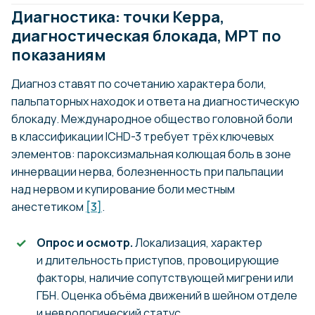
Диагностика: точки Керра,
диагностическая блокада, МРТ по
показаниям
Диагноз ставят по сочетанию характера боли,
пальпаторных находок и ответа на диагностическую
блокаду. Международное общество головной боли
в классификации ICHD-3 требует трёх ключевых
элементов: пароксизмальная колющая боль в зоне
иннервации нерва, болезненность при пальпации
над нервом и купирование боли местным
анестетиком
[3]
.
Опрос и осмотр.
Локализация, характер
и длительность приступов, провоцирующие
факторы, наличие сопутствующей мигрени или
ГБН. Оценка объёма движений в шейном отделе
и неврологический статус.