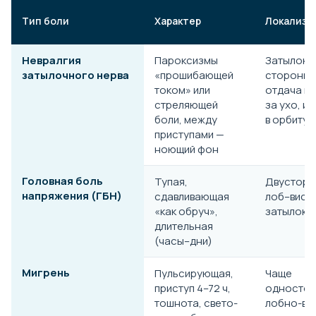
Тип боли
Характер
Локализа
Невралгия
Пароксизмы
Затылок 
затылочного нерва
«прошибающей
стороны,
током» или
отдача в 
стреляющей
за ухо, и
боли, между
в орбиту
приступами —
ноющий фон
Головная боль
Тупая,
Двусторо
напряжения (ГБН)
сдавливающая
лоб–виск
«как обруч»,
затылок
длительная
(часы–дни)
Мигрень
Пульсирующая,
Чаще
приступ 4–72 ч,
одностор
тошнота, свето-
лобно-ви