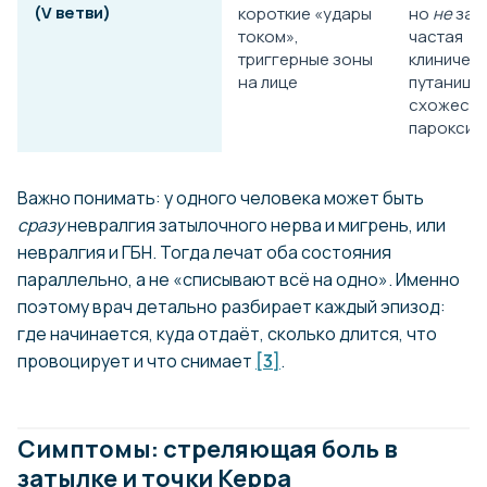
(V ветви)
короткие «удары
но
не
зат
током»,
частая
триггерные зоны
клиничес
на лице
путаница 
схожести
пароксиз
Важно понимать: у одного человека может быть
сразу
невралгия затылочного нерва и мигрень, или
невралгия и ГБН. Тогда лечат оба состояния
параллельно, а не «списывают всё на одно». Именно
поэтому врач детально разбирает каждый эпизод:
где начинается, куда отдаёт, сколько длится, что
провоцирует и что снимает
[3]
.
Симптомы: стреляющая боль в
затылке и точки Керра