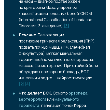
на часы — диагноз подтверждён
по критериям Международной
классификации головных болей ICHD-3
(International Classification of Headache
Disorders, 3-е издание)
[3]
.
Лечение.
Без операции —
постизометрическая релаксация (ПИР)
подзатылочных мышц, ЛФК (лечебная
физкультура), мягкая мануальная
терапия шейно-затылочного перехода,
массаж, физиотерапия. При стойкой боли
обсуждают повторные блокады, БОТ-
инъекции и редко — нейростимуляцию
[2]
[4]
.
Что делает БСК.
Осмотр
ортопеда
,
вертебролога
или
мануального
терапевта
: пальпация точек Керра,