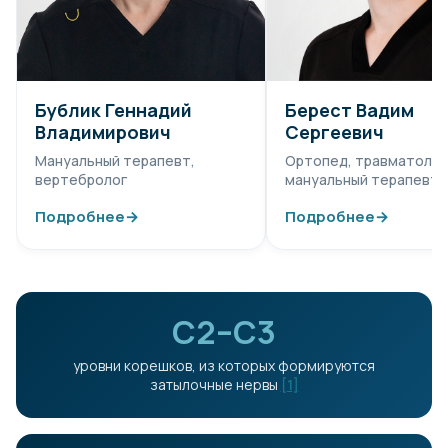
Бублик Геннадий
Берест Вадим
Владимирович
Сергеевич
Мануальный терапевт,
Ортопед, травматолог
вертебролог
мануальный терапевт
Подробнее
→
Подробнее
→
С2–С3
уровни корешков, из которых формируются
затылочные нервы
[1]