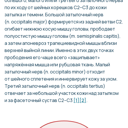
большого, малого и/или третьего затылочного нерва
по их ходу от шейных корешков С2–С3 до кожи
затылка и темени. Большой затылочный нерв
(n. occipitalis major) формируется из задней ветви С2,
огибает нижнюю косую мышцу головы, прободает
полуостистую мышцу головы (m. semispinalis capitis),
а затем апоневроз трапециевидной мышцы вблизи
верхней выйной линии. Именно в этих двух точках
прободения его чаще всего «защипывает»
напряжённая мышца или рубцовая ткань. Малый
затылочный нерв (n. occipitalis minor) отходит
от шейного сплетения и иннервирует кожу за ухом.
Третий затылочный нерв (n. occipitalis tertius)
отвечает за небольшой участок кожи над затылком
и за фасеточный сустав С2–С3
[1]
[2]
.