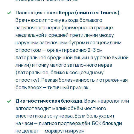
Пальпация точек Керра (симптом Тинеля).
Врач находит точку выхода большого
затылочного нерва (примерно на границе
медиальной и средней трети линии между
наружным затылочным бугром и сосцевидным
отростком — ориентировочно 2–3 см
латеральнее срединной линии на уровне выйной
линии) и точку малого затылочного нерва
(латеральнее, ближе к сосцевидному
отростку). Резкая болезненность и отражённая
боль вверх — типичный признак.
Диагностическая блокада.
Врач-невролог или
алголог вводит малый объём местного
анестетика в зону нерва. Если боль уходит
на часы — диагноз подтверждён. БСК блокады
не делает — маршрутизируем