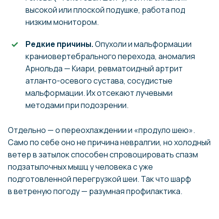
высокой или плоской подушке, работа под
низким монитором.
Редкие причины.
Опухоли и мальформации
краниовертебрального перехода, аномалия
Арнольда — Киари, ревматоидный артрит
атланто-осевого сустава, сосудистые
мальформации. Их отсекают лучевыми
методами при подозрении.
Отдельно — о переохлаждении и «продуло шею».
Само по себе оно не причина невралгии, но холодный
ветер в затылок способен спровоцировать спазм
подзатылочных мышц у человека с уже
подготовленной перегрузкой шеи. Так что шарф
в ветреную погоду — разумная профилактика.