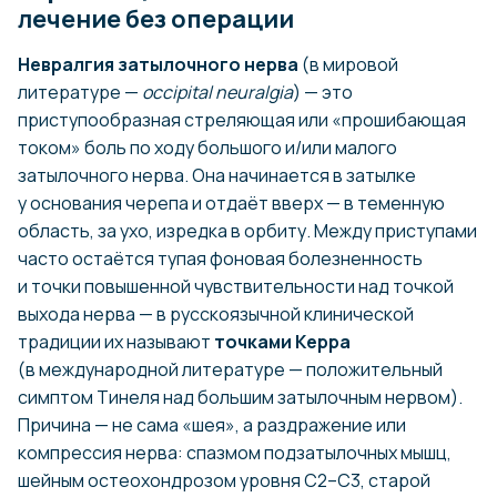
лечение без операции
Невралгия затылочного нерва
(в мировой
литературе —
occipital neuralgia
) — это
приступообразная стреляющая или «прошибающая
током» боль по ходу большого и/или малого
затылочного нерва. Она начинается в затылке
у основания черепа и отдаёт вверх — в теменную
область, за ухо, изредка в орбиту. Между приступами
часто остаётся тупая фоновая болезненность
и точки повышенной чувствительности над точкой
выхода нерва — в русскоязычной клинической
традиции их называют
точками Керра
(в международной литературе — положительный
симптом Тинеля над большим затылочным нервом).
Причина — не сама «шея», а раздражение или
компрессия нерва: спазмом подзатылочных мышц,
шейным остеохондрозом уровня С2–С3, старой