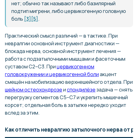
нет; обычно так называют либо базилярный
подтип мигрени, либо цервикогенную головную
боль
[3]
[5]
.
Практический смысл различий — в тактике. При
невралгии основной инструмент диагностики —
блокада нерва, основной инструмент лечения —
работа с подзатылочными мышцами и фасеточным
суставом С2–С3. При
цервикогенном
головокружении и цервикогенной боли
акцент
смещён на мобилизацию верхнешейного отдела. При
шейном остеохондрозе
и
спондилёзе
задача — снять
перегрузку сегментов С5–С7 и укрепить мышечный
корсет; отдельная боль в затылке нередко уходит
вслед за этим.
Как отличить невралгию затылочного нерва от р