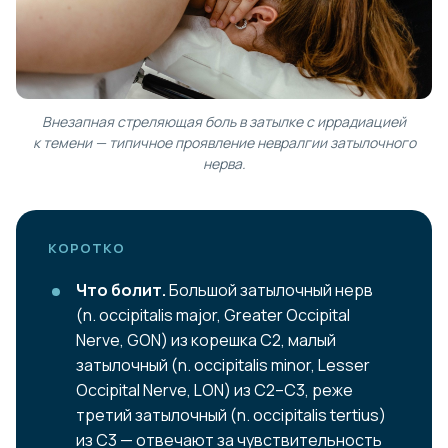
Внезапная стреляющая боль в затылке с иррадиацией
к темени — типичное проявление невралгии затылочного
нерва.
КОРОТКО
Что болит.
Большой затылочный нерв
(n. occipitalis major, Greater Occipital
Nerve, GON) из корешка С2, малый
затылочный (n. occipitalis minor, Lesser
Occipital Nerve, LON) из С2–С3, реже
третий затылочный (n. occipitalis tertius)
из С3 — отвечают за чувствительность