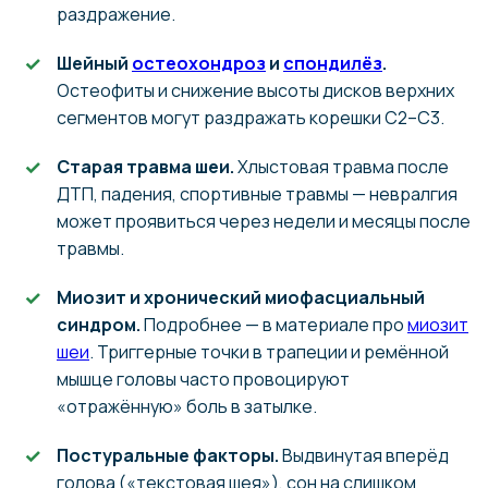
раздражение.
Шейный
остеохондроз
и
спондилёз
.
Остеофиты и снижение высоты дисков верхних
сегментов могут раздражать корешки С2–С3.
Старая травма шеи.
Хлыстовая травма после
ДТП, падения, спортивные травмы — невралгия
может проявиться через недели и месяцы после
травмы.
Миозит и хронический миофасциальный
синдром.
Подробнее — в материале про
миозит
шеи
. Триггерные точки в трапеции и ремённой
мышце головы часто провоцируют
«отражённую» боль в затылке.
Постуральные факторы.
Выдвинутая вперёд
голова («текстовая шея»), сон на слишком