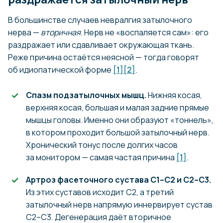
В большинстве случаев невралгия затылочного
нерва —
вторичная
. Нерв не «воспаляется сам»: его
раздражает или сдавливает окружающая ткань.
Реже причина остаётся неясной — тогда говорят
об идиопатической форме
[1]
[2]
.
Спазм подзатылочных мышц.
Нижняя косая,
верхняя косая, большая и малая задние прямые
мышцы головы. Именно они образуют «тоннель»,
в котором проходит большой затылочный нерв.
Хронический тонус после долгих часов
за монитором — самая частая причина
[1]
.
Артроз фасеточного сустава С1–С2 и С2–С3.
Из этих суставов исходит С2, а третий
затылочный нерв напрямую иннервирует сустав
С2–С3. Дегенерация даёт вторичное