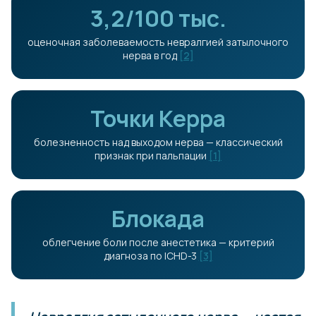
3,2/100 тыс.
оценочная заболеваемость невралгией затылочного
нерва в год
[2]
Точки Керра
болезненность над выходом нерва — классический
признак при пальпации
[1]
Блокада
облегчение боли после анестетика — критерий
диагноза по ICHD-3
[3]