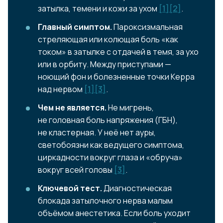
затылка, темени и кожи за ухом
[1]
[2]
.
Главный симптом.
Пароксизмальная
стреляющая или колющая боль «как
током» в затылке с отдачей в темя, за ухо
или в орбиту. Между приступами —
ноющий фон и болезненные точки Керра
над нервом
[1]
[3]
.
Чем не является.
Не мигрень,
не головная боль напряжения (ГБН),
не кластерная. У неё нет ауры,
светобоязни как ведущего симптома,
циркадности вокруг глаза и «обруча»
вокруг всей головы
[3]
.
Ключевой тест.
Диагностическая
блокада затылочного нерва малым
объёмом анестетика. Если боль уходит