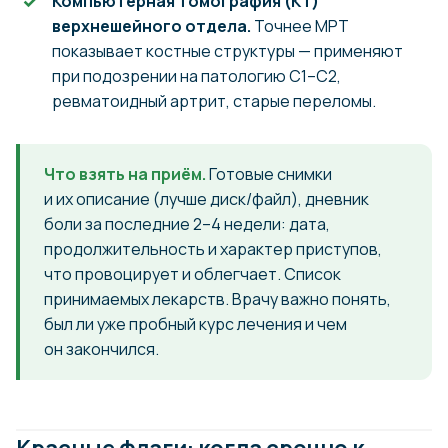
Компьютерная томография (КТ)
верхнешейного отдела.
Точнее МРТ
показывает костные структуры — применяют
при подозрении на патологию С1–С2,
ревматоидный артрит, старые переломы.
Что взять на приём.
Готовые снимки
и их описание (лучше диск/файл), дневник
боли за последние 2–4 недели: дата,
продолжительность и характер приступов,
что провоцирует и облегчает. Список
принимаемых лекарств. Врачу важно понять,
был ли уже пробный курс лечения и чем
он закончился.