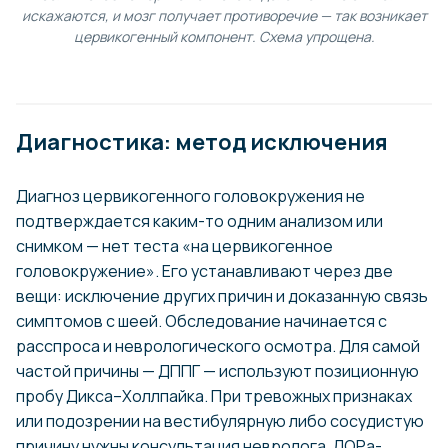
искажаются, и мозг получает противоречие — так возникает
цервикогенный компонент. Схема упрощена.
Диагностика: метод исключения
Диагноз цервикогенного головокружения не
подтверждается каким-то одним анализом или
снимком — нет теста «на цервикогенное
головокружение». Его устанавливают через две
вещи: исключение других причин и доказанную связь
симптомов с шеей. Обследование начинается с
расспроса и неврологического осмотра. Для самой
частой причины — ДППГ — используют позиционную
пробу Дикса–Холлпайка. При тревожных признаках
или подозрении на вестибулярную либо сосудистую
причину нужны консультация невролога, ЛОРа-