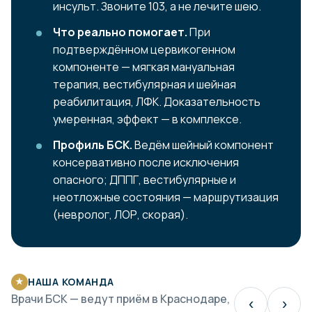
инсульт. Звоните 103, а не лечите шею.
Что реально помогает.
При
подтверждённом цервикогенном
компоненте — мягкая мануальная
терапия, вестибулярная и шейная
реабилитация, ЛФК. Доказательность
умеренная, эффект — в комплексе.
Профиль БСК.
Ведём шейный компонент
консервативно после исключения
опасного; ДППГ, вестибулярные и
неотложные состояния — маршрутизация
(невролог, ЛОР, скорая).
НАША КОМАНДА
★
Врачи БСК — ведут приём в Краснодаре,
‹
›