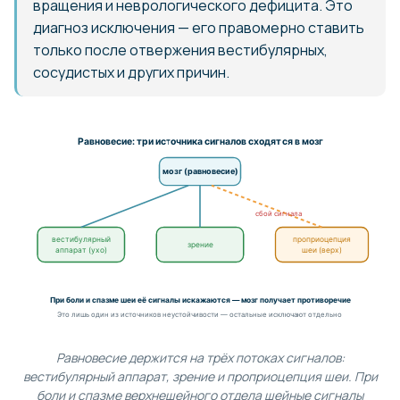
вращения и неврологического дефицита. Это
диагноз исключения — его правомерно ставить
только после отвержения вестибулярных,
сосудистых и других причин.
Равновесие: три источника сигналов сходятся в мозг
мозг (равновесие)
сбой сигнала
вестибулярный
проприоцепция
зрение
аппарат (ухо)
шеи (верх)
При боли и спазме шеи её сигналы искажаются — мозг получает противоречие
Это лишь один из источников неустойчивости — остальные исключают отдельно
Равновесие держится на трёх потоках сигналов:
вестибулярный аппарат, зрение и проприоцепция шеи. При
боли и спазме верхнешейного отдела шейные сигналы