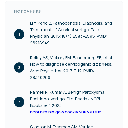
ИСТОЧНИКИ
Li Y, Peng B. Pathogenesis, Diagnosis, and
Treatment of Cervical Vertigo. Pain
Physician. 2015;18(4):E583–E595. PMID:
26218949.
Reiley AS, Vickory FM, Funderburg SE, et al.
How to diagnose cervicogenic dizziness.
Arch Physiother. 2017;7:12. PMID:
29340206.
Palmeri R, Kumar A. Benign Paroxysmal
Positional Vertigo. StatPearls / NCBI
Bookshelf, 2023.
ncbi.nlm.nih.gov/books/NBK470308
Stanton M, Freeman AM. Vertigo.