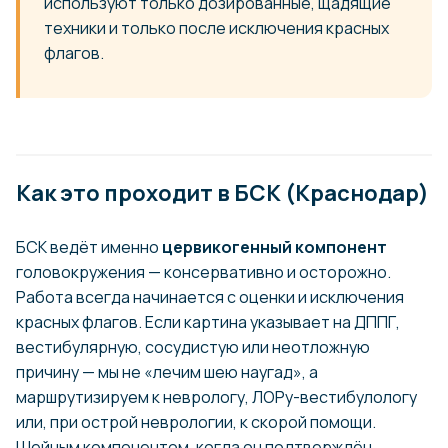
используют только дозированные, щадящие
техники и только после исключения красных
флагов.
Как это проходит в БСК (Краснодар)
БСК ведёт именно
цервикогенный компонент
головокружения — консервативно и осторожно.
Работа всегда начинается с оценки и исключения
красных флагов. Если картина указывает на ДППГ,
вестибулярную, сосудистую или неотложную
причину — мы не «лечим шею наугад», а
маршрутизируем к неврологу, ЛОРу-вестибулологу
или, при острой неврологии, к скорой помощи.
Шейным компонентом, когда он подтверждён,