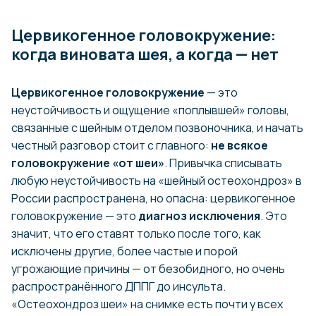
Цервикогенное головокружение:
когда виновата шея, а когда — нет
Цервикогенное головокружение
— это
неустойчивость и ощущение «поплывшей» головы,
связанные с шейным отделом позвоночника, и начать
честный разговор стоит с главного:
не всякое
головокружение «от шеи»
. Привычка списывать
любую неустойчивость на «шейный остеохондроз» в
России распространена, но опасна: цервикогенное
головокружение — это
диагноз исключения
. Это
значит, что его ставят только после того, как
исключены другие, более частые и порой
угрожающие причины — от безобидного, но очень
распространённого ДППГ до инсульта.
«Остеохондроз шеи» на снимке есть почти у всех