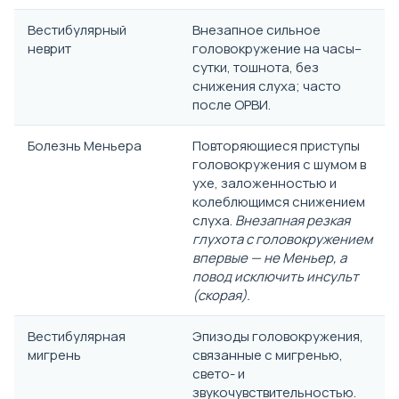
Вестибулярный
Внезапное сильное
неврит
головокружение на часы–
сутки, тошнота, без
снижения слуха; часто
после ОРВИ.
Болезнь Меньера
Повторяющиеся приступы
головокружения с шумом в
ухе, заложенностью и
колеблющимся снижением
слуха.
Внезапная резкая
глухота с головокружением
впервые — не Меньер, а
повод исключить инсульт
(скорая).
Вестибулярная
Эпизоды головокружения,
мигрень
связанные с мигренью,
свето- и
звукочувствительностью.