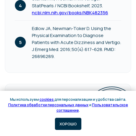
StatPearls / NCBI Bookshelf, 2023.
ncbi.nlm.nih.gov/books/NBK482356
Edlow JA, Newman-Toker D. Using the
Мы заботимся о вашей
Physical Examination to Diagnose
Patients with Acute Dizziness and Vertigo.
спине и суставах
J Emerg Med. 2016;50(4):617–628. PMID:
Вы наслаждаетесь
26896289.
активной жизнью
Персональные программы по
восстановлению для людей с
ЭКСПЕРТ СТАТЬИ
малоподвижным образом жизни
Мы используем
cookies
для персонализации и удобства сайта.
Берест Вадим Сергеевич
Политика обработки персональных данных
и
Пользовательское
Онлайн
Онлайн
соглашение
.
Травматолог-ортопед клиники БСК
запись
запись
Краснодар.
ХОРОШО
РЕЦЕНЗЕНТ
Бублик Геннадий