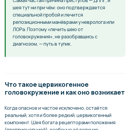
Самая частая причина приступов — ДППГ, и
шея тут ни при чём: оно подтверждается
специальной пробой и лечится
репозиционными манёврами у невролога или
ЛОРа. Поэтому «лечить шею от
головокружения», не разобравшись с
диагнозом, — путь в тупик.
Что такое цервикогенное
головокружение и как оно возникает
Когда опасное и частое исключено, остаётся
реальный, хотя и более редкий, цервикогенный
компонент. Шея богата рецепторами положения
(проприоцепцией), особенно её верхние