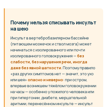
Почему нельзя списывать инсульт
на шею
Инсульт в вертебробазилярном бассейне
(питающем мозжечок и ствол мозга) может
начинаться с изолированного или почти
изолированного головокружения —
без
слабости, без нарушения речи, иногда
даже без явной шаткости
. Поэтому правило
«раз других симптомов нет — значит, это ухо
или шея»
опасно и неверно
: при остром,
впервые возникшем тяжёлом головокружении
на часы — особенно у пожилого человека или
при гипертонии, диабете, мерцательной
аритмии, перенесённом инсульте — инсульт