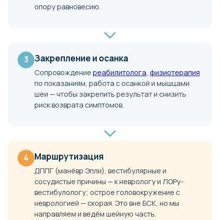
опору равновесию.
Закрепление и осанка
3
Сопровождение
реабилитолога
,
физиотерапия
по показаниям, работа с осанкой и мышцами
шеи — чтобы закрепить результат и снизить
риск возврата симптомов.
Маршрутизация
4
ДППГ (манёвр Эпли), вестибулярные и
сосудистые причины — к неврологу и ЛОРу-
вестибулологу; острое головокружение с
неврологией — скорая. Это вне БСК, но мы
направляем и ведём шейную часть.