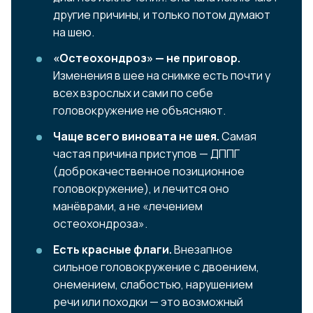
другие причины, и только потом думают
на шею.
«Остеохондроз» — не приговор.
Изменения в шее на снимке есть почти у
всех взрослых и сами по себе
головокружение не объясняют.
Чаще всего виновата не шея.
Самая
частая причина приступов — ДППГ
(доброкачественное позиционное
головокружение), и лечится оно
манёврами, а не «лечением
остеохондроза».
Есть красные флаги.
Внезапное
сильное головокружение с двоением,
онемением, слабостью, нарушением
речи или походки — это возможный