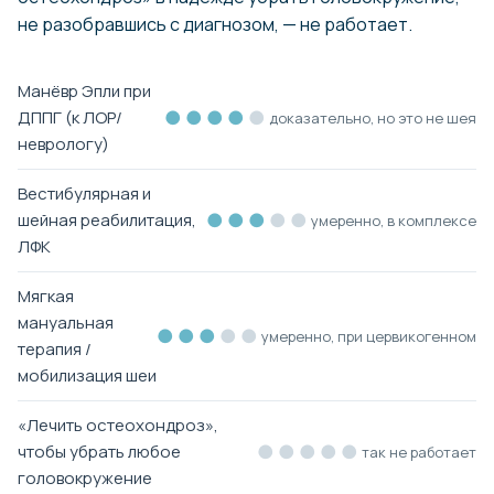
не разобравшись с диагнозом, — не работает.
Манёвр Эпли при
●●●●
●
ДППГ (к ЛОР/
доказательно, но это не шея
неврологу)
Вестибулярная и
●●●
●●
шейная реабилитация,
умеренно, в комплексе
ЛФК
Мягкая
мануальная
●●●
●●
умеренно, при цервикогенном
терапия /
мобилизация шеи
«Лечить остеохондроз»,
●●●●●
чтобы убрать любое
так не работает
головокружение