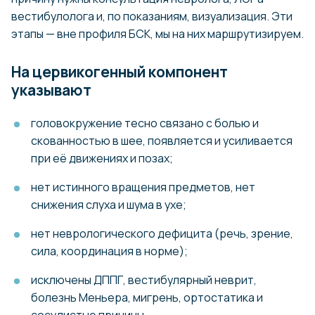
вестибулолога и, по показаниям, визуализация. Эти
этапы — вне профиля БСК, мы на них маршрутизируем.
На цервикогенный компонент
указывают
головокружение тесно связано с болью и
скованностью в шее, появляется и усиливается
при её движениях и позах;
нет истинного вращения предметов, нет
снижения слуха и шума в ухе;
нет неврологического дефицита (речь, зрение,
сила, координация в норме);
исключены ДППГ, вестибулярный неврит,
болезнь Меньера, мигрень, ортостатика и
сосудистые причины.