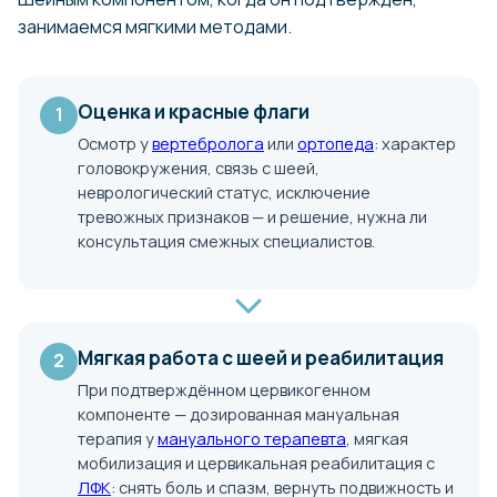
занимаемся мягкими методами.
Оценка и красные флаги
1
Осмотр у
вертебролога
или
ортопеда
: характер
головокружения, связь с шеей,
неврологический статус, исключение
тревожных признаков — и решение, нужна ли
консультация смежных специалистов.
Мягкая работа с шеей и реабилитация
2
При подтверждённом цервикогенном
компоненте — дозированная мануальная
терапия у
мануального терапевта
, мягкая
мобилизация и цервикальная реабилитация с
ЛФК
: снять боль и спазм, вернуть подвижность и