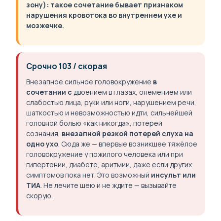
зону): такое сочетание бывает признаком
нарушения кровотока во внутреннем ухе и
мозжечке.
Срочно 103 / скорая
Внезапное сильное головокружение
в
сочетании с
двоением в глазах, онемением или
слабостью лица, руки или ноги, нарушением речи,
шаткостью и невозможностью идти, сильнейшей
головной болью «как никогда», потерей
сознания,
внезапной резкой потерей слуха на
одно ухо
. Сюда же — впервые возникшее тяжёлое
головокружение у пожилого человека или при
гипертонии, диабете, аритмии, даже если других
симптомов пока нет. Это возможный
инсульт или
ТИА
. Не лечите шею и не ждите — вызывайте
скорую.