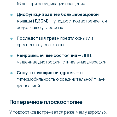
16 лет при оссификации сращения.
Дисфункция задней большеберцовой
мышцы (ДЗБМ)
— у подростков встречается
редко, чаще у взрослых.
Последствия травм
предплюсны или
среднего отдела стопы.
Нейромышечные состояния
— ДЦП,
мышечные дистрофии, спинальные дизрафии.
Сопутствующие синдромы
— с
гипермобильностью соединительной ткани,
дисплазией.
Поперечное плоскостопие
У подростков встречается реже, чем у взрослых.