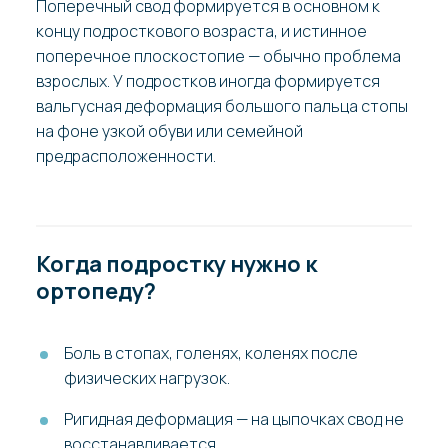
Поперечный свод формируется в основном к
концу подросткового возраста, и истинное
поперечное плоскостопие — обычно проблема
взрослых. У подростков иногда формируется
вальгусная деформация большого пальца стопы
на фоне узкой обуви или семейной
предрасположенности.
Когда подростку нужно к
ортопеду?
Боль в стопах, голенях, коленях после
физических нагрузок.
Ригидная деформация — на цыпочках свод не
восстанавливается.