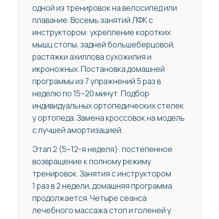
одной из тренировок на велосипед или
плавание. Восемь занятий ЛФК с
инструктором: укрепление коротких
мышц стопы, задней большеберцовой,
растяжки ахиллова сухожилия и
икроножных. Постановка домашней
программы из 7 упражнений 5 раз в
неделю по 15–20 минут. Подбор
индивидуальных ортопедических стелек
у ортопеда. Замена кроссовок на модель
с лучшей амортизацией.
Этап 2 (5–12-я неделя): постепенное
возвращение к полному режиму
тренировок. Занятия с инструктором
1 раз в 2 недели, домашняя программа
продолжается. Четыре сеанса
лечебного массажа стоп и голеней у