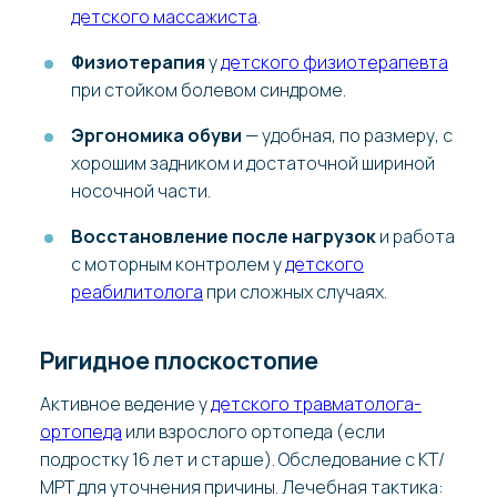
детского массажиста
.
Физиотерапия
у
детского физиотерапевта
при стойком болевом синдроме.
Эргономика обуви
— удобная, по размеру, с
хорошим задником и достаточной шириной
носочной части.
Восстановление после нагрузок
и работа
с моторным контролем у
детского
реабилитолога
при сложных случаях.
Ригидное плоскостопие
Активное ведение у
детского травматолога-
ортопеда
или взрослого ортопеда (если
подростку 16 лет и старше). Обследование с КТ/
МРТ для уточнения причины. Лечебная тактика: