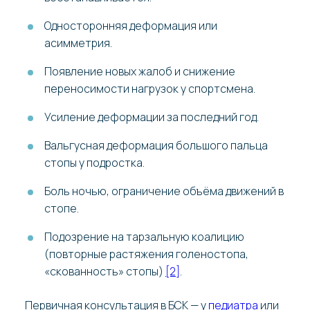
Односторонняя деформация или
асимметрия.
Появление новых жалоб и снижение
переносимости нагрузок у спортсмена.
Усиление деформации за последний год.
Вальгусная деформация большого пальца
стопы у подростка.
Боль ночью, ограничение объёма движений в
стопе.
Подозрение на тарзальную коалицию
(повторные растяжения голеностопа,
«скованность» стопы)
[2]
.
Первичная консультация в БСК — у
педиатра
или