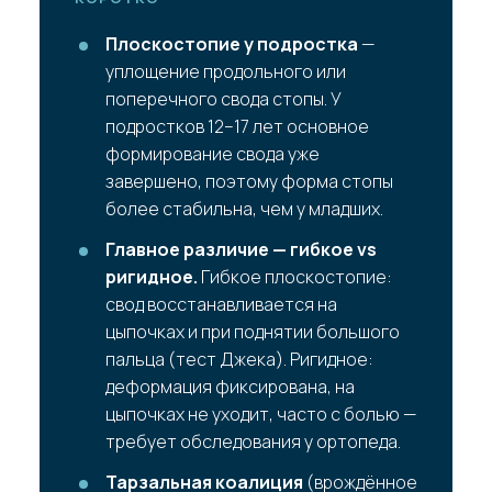
Плоскостопие у подростка
—
уплощение продольного или
поперечного свода стопы. У
подростков 12–17 лет основное
формирование свода уже
завершено, поэтому форма стопы
более стабильна, чем у младших.
Главное различие — гибкое vs
ригидное.
Гибкое плоскостопие:
свод восстанавливается на
цыпочках и при поднятии большого
пальца (тест Джека). Ригидное:
деформация фиксирована, на
цыпочках не уходит, часто с болью —
требует обследования у ортопеда.
Тарзальная коалиция
(врождённое