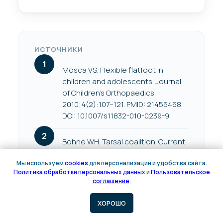
ИСТОЧНИКИ
Mosca VS. Flexible flatfoot in
children and adolescents. Journal
of Children’s Orthopaedics.
2010;4(2):107–121. PMID: 21455468.
DOI: 10.1007/s11832-010-0239-9
Bohne WH. Tarsal coalition. Current
Opinion in Pediatrics. 2001;13(1):29–
Мы используем
cookies
для персонализации и удобства сайта.
35. PMID: 11176240. DOI:
Политика обработки персональных данных
и
Пользовательское
10.1097/00008480-200102000-
Онлайн
соглашение
.
00005
запись
ХОРОШО
Carr JB 2nd, Yang S, Lather LA.