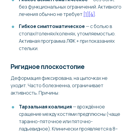
без функциональных ограничений. Активного
лечения обычно не требует
[1]
[4]
.
Гибкое симптоматическое
— с болью в
стопах/голенях/коленях, утомляемостью.
Активная программа ЛФК + при показаниях
стельки.
Ригидное плоскостопие
Деформация фиксирована, на цыпочках не
уходит. Часто болезненна, ограничивает
активность. Причины:
Тарзальная коалиция
— врождённое
сращение между костями предплюсны (чаще
таранно-пяточное или пяточно-
ладьевидное). Клинически проявляется в 8–