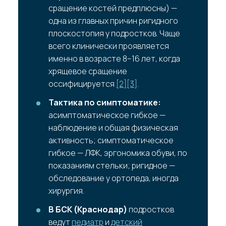
сращение костей предплюсны) —
одна из главных причин ригидного
плоскостопия у подростков. Чаще
всего клинически проявляется
именно в возрасте 8–16 лет, когда
хрящевое сращение
оссифицируется
[2]
[3]
.
Тактика по симптоматике:
асимптоматическое гибкое —
наблюдение и общая физическая
активность; симптоматическое
гибкое — ЛФК, эргономика обуви, по
показаниям стельки; ригидное —
обследование у ортопеда, иногда
хирургия.
В БСК (Краснодар)
подростков
ведут
педиатр
и
детский