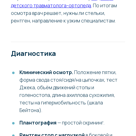
детского травматолога-ортопеда
. По итогам
осмотра врач решает, нужны ли стельки,
рентген, направление к узким специалистам.
Диагностика
Клинический осмотр.
Положение пятки,
форма свода стоя/сидя/на цыпочках, тест
Джека, объём движений стопы и
голеностопа, длина ахиллова сухожилия,
тесты на гипермобильность (шкала
Бейтона).
Плантография
— простой скрининг.
Рентген стоп с нагрузкой
в боковой и