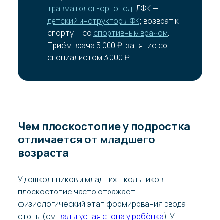
травматолог-ортопед
; ЛФК —
детский инструктор ЛФК
; возврат к
спорту — со
спортивным врачом
.
Приём врача 5 000 ₽, занятие со
специалистом 3 000 ₽.
Чем плоскостопие у подростка
отличается от младшего
возраста
У дошкольников и младших школьников
плоскостопие часто отражает
физиологический этап формирования свода
стопы (см.
вальгусная стопа у ребёнка
). У