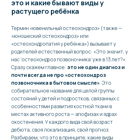
это и какие бывают виды у
растущего ребёнка
Термин «ювенильный остеохондроз» (также —
«юношеский остеохондроз» или
«остеохондропатия у ребёнка») вызывает у
родителей естественный вопрос: «Это значит, у
нас ‘остеохондроз позвоночника’ уже в 13 лет?».
Сразу скажем главное:
это не один диагноз и
почти всегда не про «остеохондроз
позвоночника в бытовом смысле»
. Это
собирательное название для целой группы
состояний у детей и подростков, связанных с
особенностями развития костной ткани в
местах активного роста — апофизах и ядрах
окостенения. У каждого вида свой возраст
дебюта, своя локализация, свой прогноз.
Разбираем, что это в принципе, какие виды