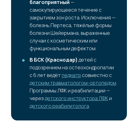
благоприятный
—
самокупирующееся течение с
закрытием зон роста. Исключения —
болезнь Пертеса, тяжёлые формы
болезни Шейермана, выраженные
случаи с косметическим или
функциональным дефектом.
В БСК (Краснодар)
детей с
подозрением на остеохондропатии
с 6 лет ведёт
педиатр
совместно с
детским травматологом-ортопедом
.
Программы ЛФК и реабилитации —
через
детского инструктора ЛФК
и
детского реабилитолога
.