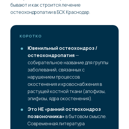
бывают и как строится лечение
остеохондропатии в БСК Краснодар.
КОРОТКО
Ювенильный остеохондроз /
остеохондропатия
—
собирательное название для группы
заболеваний, связанных с
нарушением процессов
окостенения и кровоснабжения в
растущей костной ткани (апофизы,
эпифизы, ядра окостенения).
Это НЕ «ранний остеохондроз
позвоночника»
в бытовом смысле.
Современная литература