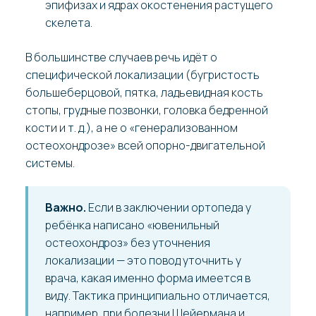
эпифизах и ядрах окостенения растущего
скелета.
В большинстве случаев речь идёт о
специфической локализации (бугристость
большеберцовой, пятка, ладьевидная кость
стопы, грудные позвонки, головка бедренной
кости и т. д.), а не о «генерализованном
остеохондрозе» всей опорно-двигательной
системы.
Важно.
Если в заключении ортопеда у
ребёнка написано «ювенильный
остеохондроз» без уточнения
локализации — это повод уточнить у
врача, какая именно форма имеется в
виду. Тактика принципиально отличается,
например, при болезни Шейермана и