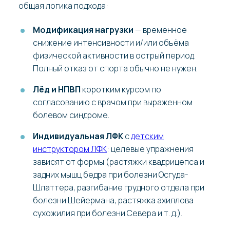
общая логика подхода:
Модификация нагрузки
— временное
снижение интенсивности и/или объёма
физической активности в острый период.
Полный отказ от спорта обычно не нужен.
Лёд и НПВП
коротким курсом по
согласованию с врачом при выраженном
болевом синдроме.
Индивидуальная ЛФК
с
детским
инструктором ЛФК
: целевые упражнения
зависят от формы (растяжки квадрицепса и
задних мышц бедра при болезни Осгуда-
Шлаттера, разгибание грудного отдела при
болезни Шейермана, растяжка ахиллова
сухожилия при болезни Севера и т. д.).