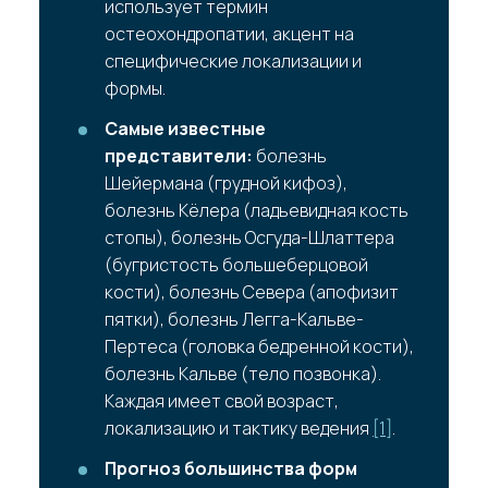
использует термин
остеохондропатии, акцент на
специфические локализации и
формы.
Самые известные
представители:
болезнь
Шейермана (грудной кифоз),
болезнь Кёлера (ладьевидная кость
стопы), болезнь Осгуда-Шлаттера
(бугристость большеберцовой
кости), болезнь Севера (апофизит
пятки), болезнь Легга-Кальве-
Пертеса (головка бедренной кости),
болезнь Кальве (тело позвонка).
Каждая имеет свой возраст,
локализацию и тактику ведения
[1]
.
Прогноз большинства форм