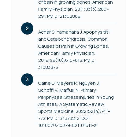
of pain in growing bones. American
Family Physician. 2011;83(3):285–
291. PMID: 21302869
Achar S, Yamanaka J. Apophysitis
and Osteochondrosis: Common
Causes of Pain in Growing Bones.
American Family Physician.
2019;99(10):610–618. PMID:
31083875
Caine D, Meyers R, Nguyen J,
Schöffl V, Maffulli N. Primary
Periphyseal Stress Injuries in Young
Athletes: A Systematic Review.
Sports Medicine. 2022;52(4):741–
772. PMID: 34370212. DOI:
10.1007/s40279-021-01511-z