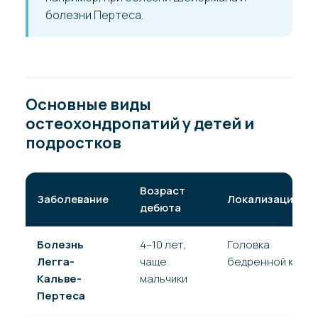
болезни Пертеса.
Основные виды
остеохондропатий у детей и
подростков
Возраст
Заболевание
Локализация
дебюта
Болезнь
4–10 лет,
Головка
Легга-
чаще
бедренной кости
Кальве-
мальчики
Пертеса