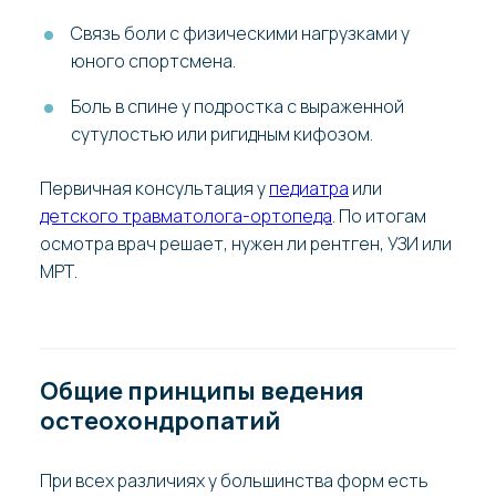
Связь боли с физическими нагрузками у
юного спортсмена.
Боль в спине у подростка с выраженной
сутулостью или ригидным кифозом.
Первичная консультация у
педиатра
или
детского травматолога-ортопеда
. По итогам
осмотра врач решает, нужен ли рентген, УЗИ или
МРТ.
Общие принципы ведения
остеохондропатий
При всех различиях у большинства форм есть