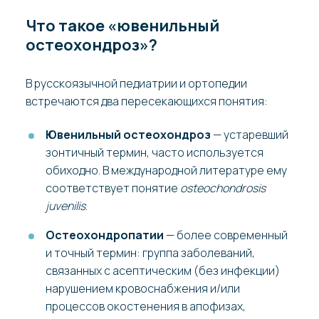
Что такое «ювенильный
остеохондроз»?
В русскоязычной педиатрии и ортопедии
встречаются два пересекающихся понятия:
Ювенильный остеохондроз
— устаревший
зонтичный термин, часто используется
обиходно. В международной литературе ему
соответствует понятие
osteochondrosis
juvenilis
.
Остеохондропатии
— более современный
и точный термин: группа заболеваний,
связанных с асептическим (без инфекции)
нарушением кровоснабжения и/или
процессов окостенения в апофизах,