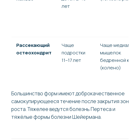
лет
Рассекающий
Чаще
Чаще медиальны
остеохондрит
подростки
мыщелок
11–17 лет
бедренной кости
(колено)
Большинство форм имеют доброкачественное
самокупирующееся течение после закрытия зон
роста. Тяжелее ведутся болезнь Пертеса и
тяжёлые формы болезни Шейермана.