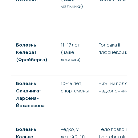
мальчики)
Болезнь
11–17 лет
Головка II
Кёлера II
(чаще
плюсневой кости
(Фрейберга)
девочки)
Болезнь
10–14 лет,
Нижний полюс
Синдинга-
спортсмены
надколенника
Ларсена-
Йоханссона
Болезнь
Редко, у
Тело позвонка
Кальве
детей 2–10
(vertebra plana)