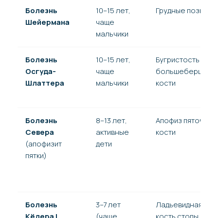
Болезнь
10–15 лет,
Грудные позвонк
Шейермана
чаще
мальчики
Болезнь
10–15 лет,
Бугристость
Осгуда-
чаще
большеберцово
Шлаттера
мальчики
кости
Болезнь
8–13 лет,
Апофиз пяточной
Севера
активные
кости
(апофизит
дети
пятки)
Болезнь
3–7 лет
Ладьевидная
Кёлера I
(чаще
кость стопы