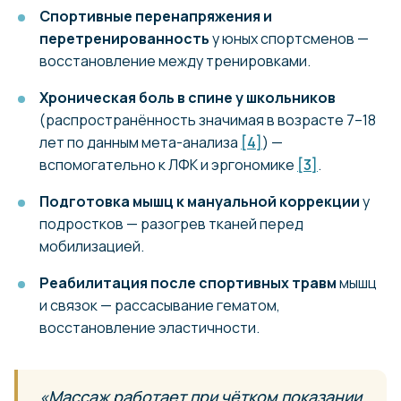
Спортивные перенапряжения и
перетренированность
у юных спортсменов —
восстановление между тренировками.
Хроническая боль в спине у школьников
(распространённость значимая в возрасте 7–18
лет по данным мета-анализа
[4]
) —
вспомогательно к ЛФК и эргономике
[3]
.
Подготовка мышц к мануальной коррекции
у
подростков — разогрев тканей перед
мобилизацией.
Реабилитация после спортивных травм
мышц
и связок — рассасывание гематом,
восстановление эластичности.
«Массаж работает при чётком показании