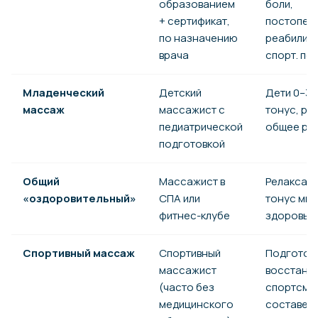
образованием
боли,
+ сертификат,
постопер
по назначению
реабилита
врача
спорт. пе
Младенческий
Детский
Дети 0–3 л
массаж
массажист с
тонус, ре
педиатрической
общее ра
подготовкой
Общий
Массажист в
Релаксаци
«оздоровительный»
СПА или
тонус мыш
фитнес-клубе
здоровых
Спортивный массаж
Спортивный
Подготовк
массажист
восстано
(часто без
спортсме
медицинского
составе 