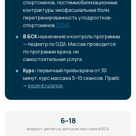
спортсменов, постиммобилизационные
контрактуры, миофасциальные боли,
перетренированность у подростков-
спортсменов
[1]
[4]
.
В БСК
назначение и контроль программы
— педиатр по ОДА. Массаж проводится
по программе врача, не
самостоятельная услуга.
Курс:
первичный приём врача от 30
минут, курс массажа 5–10 сеансов. Прайс
—
bsckrd.ru/price
.
6–18
возраст детей на детском массаже в БСК