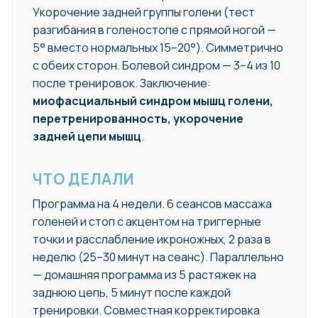
Укорочение задней группы голени (тест
разгибания в голеностопе с прямой ногой —
5° вместо нормальных 15–20°). Симметрично
с обеих сторон. Болевой синдром — 3–4 из 10
после тренировок. Заключение:
миофасциальный синдром мышц голени,
перетренированность, укорочение
задней цепи мышц
.
ЧТО ДЕЛАЛИ
Программа на 4 недели. 6 сеансов массажа
голеней и стоп с акцентом на триггерные
точки и расслабление икроножных, 2 раза в
неделю (25–30 минут на сеанс). Параллельно
— домашняя программа из 5 растяжек на
заднюю цепь, 5 минут после каждой
тренировки. Совместная корректировка