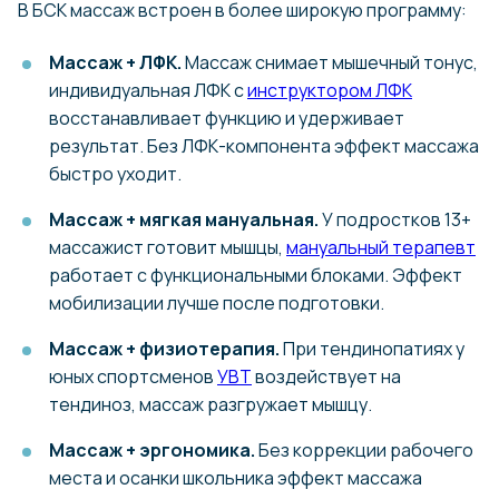
В БСК массаж встроен в более широкую программу:
Массаж + ЛФК.
Массаж снимает мышечный тонус,
индивидуальная ЛФК с
инструктором ЛФК
восстанавливает функцию и удерживает
результат. Без ЛФК-компонента эффект массажа
быстро уходит.
Массаж + мягкая мануальная.
У подростков 13+
массажист готовит мышцы,
мануальный терапевт
работает с функциональными блоками. Эффект
мобилизации лучше после подготовки.
Массаж + физиотерапия.
При тендинопатиях у
юных спортсменов
УВТ
воздействует на
тендиноз, массаж разгружает мышцу.
Массаж + эргономика.
Без коррекции рабочего
места и осанки школьника эффект массажа