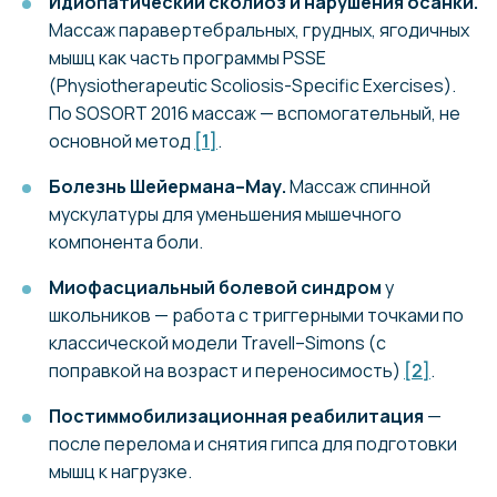
Идиопатический сколиоз и нарушения осанки.
Массаж паравертебральных, грудных, ягодичных
мышц как часть программы PSSE
(Physiotherapeutic Scoliosis-Specific Exercises).
По SOSORT 2016 массаж — вспомогательный, не
основной метод
[1]
.
Болезнь Шейермана–Мау.
Массаж спинной
мускулатуры для уменьшения мышечного
компонента боли.
Миофасциальный болевой синдром
у
школьников — работа с триггерными точками по
классической модели Travell–Simons (с
поправкой на возраст и переносимость)
[2]
.
Постиммобилизационная реабилитация
—
после перелома и снятия гипса для подготовки
мышц к нагрузке.