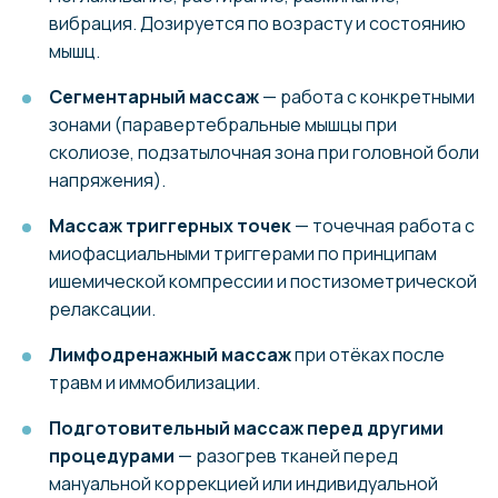
вибрация. Дозируется по возрасту и состоянию
мышц.
Сегментарный массаж
— работа с конкретными
зонами (паравертебральные мышцы при
сколиозе, подзатылочная зона при головной боли
напряжения).
Массаж триггерных точек
— точечная работа с
миофасциальными триггерами по принципам
ишемической компрессии и постизометрической
релаксации.
Лимфодренажный массаж
при отёках после
травм и иммобилизации.
Подготовительный массаж перед другими
процедурами
— разогрев тканей перед
мануальной коррекцией или индивидуальной