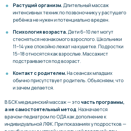
Растущий организм.
Длительный массаж
интенсивных техник по позвоночнику у растущего
ребёнка не нужен и потенциально вреден.
Психология возраста.
Дети 6–10 лет могут
стесняться незнакомого взрослого. Школьники
11–14 уже спокойно лежат на кушетке. Подростки
15–18 относятся как взрослые. Массажист
подстраивается под возраст.
Контакт с родителем.
На сеансах младших
обычно присутствует родитель. Объясняем, что
и зачем делается.
В БСК медицинский массаж — это
часть программы,
а не самостоятельный метод
. Назначается
врачом-педиатром по ОДА как дополнение к
индивидуальной ЛФК. При показаниях у подростков —