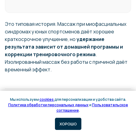
Это типовая история. Массаж при миофасциальных
синдромах у юных спортсменов даёт хорошее
краткосрочное улучшение, но
удержание
результата зависит от домашней программы и
коррекции тренировочного режима
.
Изолированный массаж без работы с причиной даёт
временный эффект.
Когда сначала к другим
Мы используем
cookies
для персонализации и удобства сайта.
специалистам — красные флаги
Политика обработки персональных данных
и
Пользовательское
Онлайн
соглашение
.
запись
Важно.
Массаж — не безобидная процедура.
ХОРОШО
Есть состояния, при которых он временно или