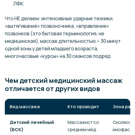
ЛФК.
Что НЕ делаем: интенсивные ударные техники,
«вытягивание» позвоночника, «вправление»
позвонков (это бытовая терминология, не
медицинская), массаж длительностью > 30 минут
одной зоны у детей младшего возраста,
многочасовые «курсы» на 30 сеансов подряд.
Чем детский медицинский массаж
отличается от других видов
Вид массажа
Кто проводит
Зона раб
Детский лечебный
Массажист со
Сколиоз,
(БСК)
средним мед.
миофасци