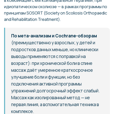
в комбинации с мягкой мануальной терапией; при
идиопатическом сколиозе — в рамках программы по
принципам SOSORT (Society on Scoliosis Orthopaedic
and Rehabilitation Treatment).
По мета-анализам и Cochrane-обзорам
(преимущественно у взрослых; у детей и
подростков данных меньше, но клинически
выводы применяются с поправкой на
возраст): при хронической боли в спине
массаж даёт умеренное краткосрочное
улучшение боли и функции, но без
подключения активной программы
упражнений долгосрочный эффект слабый.
Массаж как изолированный метод — не
первая линия, а вспомогательная техника в
комплексе.