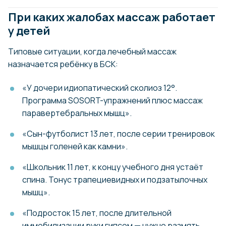
При каких жалобах массаж работает
у детей
Типовые ситуации, когда лечебный массаж
назначается ребёнку в БСК:
«У дочери идиопатический сколиоз 12°.
Программа SOSORT-упражнений плюс массаж
паравертебральных мышц».
«Сын-футболист 13 лет, после серии тренировок
мышцы голеней как камни».
«Школьник 11 лет, к концу учебного дня устаёт
спина. Тонус трапециевидных и подзатылочных
мышц».
«Подросток 15 лет, после длительной
иммобилизации руки гипсом — нужно размять