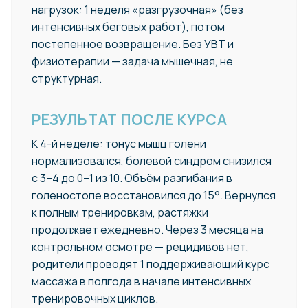
нагрузок: 1 неделя «разгрузочная» (без
интенсивных беговых работ), потом
постепенное возвращение. Без УВТ и
физиотерапии — задача мышечная, не
структурная.
РЕЗУЛЬТАТ ПОСЛЕ КУРСА
К 4-й неделе: тонус мышц голени
нормализовался, болевой синдром снизился
с 3–4 до 0–1 из 10. Объём разгибания в
голеностопе восстановился до 15°. Вернулся
к полным тренировкам, растяжки
продолжает ежедневно. Через 3 месяца на
контрольном осмотре — рецидивов нет,
родители проводят 1 поддерживающий курс
массажа в полгода в начале интенсивных
тренировочных циклов.