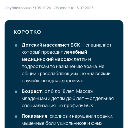
Опубликовано 31.05.2026 · Обновлено 15.07.2026
КОРОТКО
Детский массажист БСК
— специалист,
который проводит
лечебный
медицинский массаж
детям и
подросткам по назначению врача. Не
общий «расслабляющий», не «на всякий
случай», не «для здоровья».
Возраст:
от 6 до 18 лет. Массаж
младенцам и детям до 6 лет — отдельная
специализация, не профиль БСК.
Показания:
сколиоз и нарушения осанки,
мышечные боли у школьников и юных