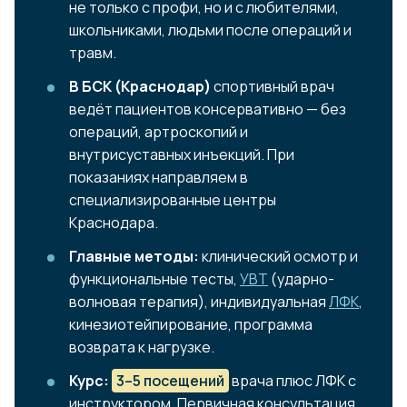
не только с профи, но и с любителями,
школьниками, людьми после операций и
травм.
В БСК (Краснодар)
спортивный врач
ведёт пациентов консервативно — без
операций, артроскопий и
внутрисуставных инъекций. При
показаниях направляем в
специализированные центры
Краснодара.
Главные методы:
клинический осмотр и
функциональные тесты,
УВТ
(ударно-
волновая терапия), индивидуальная
ЛФК
,
кинезиотейпирование, программа
возврата к нагрузке.
Курс:
3–5 посещений
врача плюс ЛФК с
инструктором. Первичная консультация