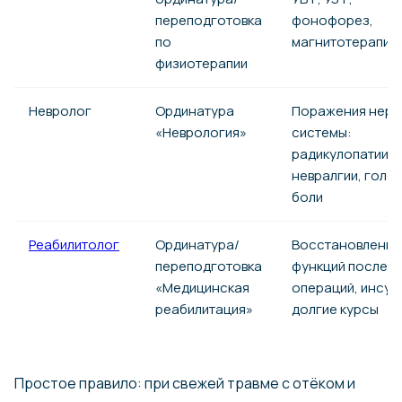
переподготовка
фонофорез,
по
магнитотерапия
физиотерапии
Невролог
Ординатура
Поражения нерв
«Неврология»
системы:
радикулопатии,
невралгии, голо
боли
Реабилитолог
Ординатура/
Восстановление
переподготовка
функций после т
«Медицинская
операций, инсул
реабилитация»
долгие курсы
Простое правило: при свежей травме с отёком и