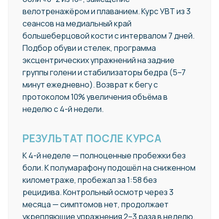
велотренажёром и плаванием. Курс УВТ из 3
сеансов на медиальный край
большеберцовой кости с интервалом 7 дней.
Подбор обуви и стелек, программа
эксцентрических упражнений на задние
группы голени и стабилизаторы бедра (5–7
минут ежедневно). Возврат к бегу с
протоколом 10% увеличения объёма в
неделю с 4-й недели.
РЕЗУЛЬТАТ ПОСЛЕ КУРСА
К 4-й неделе — полноценные пробежки без
боли. К полумарафону подошёл на сниженном
километраже, пробежал за 1:58 без
рецидива. Контрольный осмотр через 3
месяца — симптомов нет, продолжает
укрепляющие упражнения 2–3 раза в неделю.