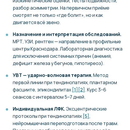
изокинетические оценки, тесты подвижности,
разбор асимметрии. На первичном приёме
смотрят не только «где болит», но и как
двигается всё звено.
Назначение и интерпретация обследований.
МРТ, УЗИ, рентген — направление в профильные
центры Краснодара. Лабораторная диагностика
для исключения системных причин (анемия,
дефицит железа у бегунов, гипотиреоз).
УВТ — ударно-волновая терапия.
Метод
первой линии при тендинопатиях, плантарном
фасциите, эпикондилитах
[1]
[2]
. Курс 3–6
сеансов с интервалом 5–7 дней.
Индивидуальная ЛФК.
Эксцентрические
протоколы при тендинопатиях
[5]
,
нейромышечная переподготовка после травм.