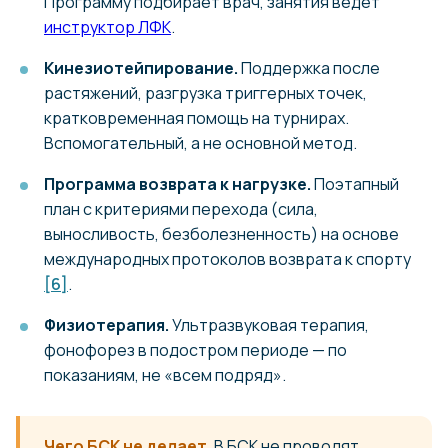
Программу подбирает врач, занятия ведёт
инструктор ЛФК
.
Кинезиотейпирование.
Поддержка после
растяжений, разгрузка триггерных точек,
кратковременная помощь на турнирах.
Вспомогательный, а не основной метод.
Программа возврата к нагрузке.
Поэтапный
план с критериями перехода (сила,
выносливость, безболезненность) на основе
международных протоколов возврата к спорту
[6]
.
Физиотерапия.
Ультразвуковая терапия,
фонофорез в подостром периоде — по
показаниям, не «всем подряд».
Чего БСК не делает.
В БСК не проводят