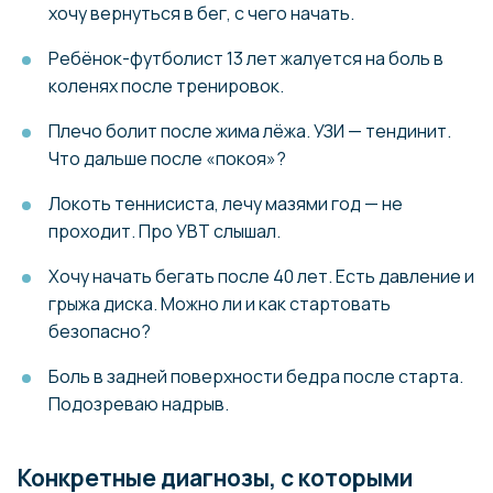
хочу вернуться в бег, с чего начать.
Ребёнок-футболист 13 лет жалуется на боль в
коленях после тренировок.
Плечо болит после жима лёжа. УЗИ — тендинит.
Что дальше после «покоя»?
Локоть теннисиста, лечу мазями год — не
проходит. Про УВТ слышал.
Хочу начать бегать после 40 лет. Есть давление и
грыжа диска. Можно ли и как стартовать
безопасно?
Боль в задней поверхности бедра после старта.
Подозреваю надрыв.
Конкретные диагнозы, с которыми