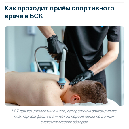
Как проходит приём спортивного
врача в БСК
УВТ при тендинопатии ахилла, латеральном эпикондилите,
плантарном фасциите — метод первой линии по данным
систематических обзоров.