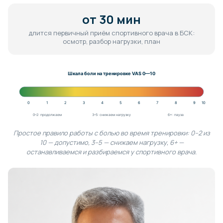
от 30 мин
длится первичный приём спортивного врача в БСК:
осмотр, разбор нагрузки, план
Шкала боли на тренировке VAS 0—10
0
1
2
3
4
5
6
7
8
9
10
0–2: продолжаем
3–5: снижаем нагрузку
6+: пауза
Простое правило работы с болью во время тренировки: 0–2 из
10 — допустимо, 3–5 — снижаем нагрузку, 6+ —
останавливаемся и разбираемся у спортивного врача.