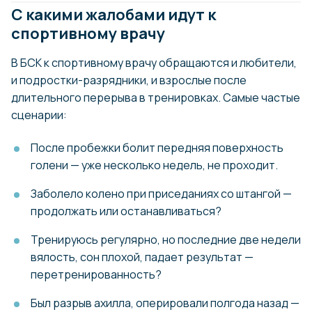
С какими жалобами идут к
спортивному врачу
В БСК к спортивному врачу обращаются и любители,
и подростки-разрядники, и взрослые после
длительного перерыва в тренировках. Самые частые
сценарии:
После пробежки болит передняя поверхность
голени — уже несколько недель, не проходит.
Заболело колено при приседаниях со штангой —
продолжать или останавливаться?
Тренируюсь регулярно, но последние две недели
вялость, сон плохой, падает результат —
перетренированность?
Был разрыв ахилла, оперировали полгода назад —