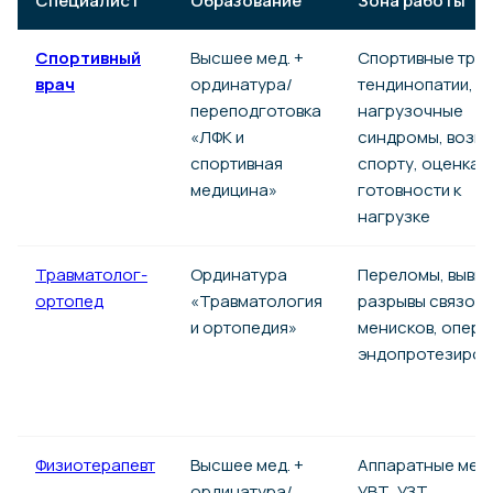
Специалист
Образование
Зона работы
Спортивный
Высшее мед. +
Спортивные трав
врач
ординатура/
тендинопатии,
переподготовка
нагрузочные
«ЛФК и
синдромы, возвр
спортивная
спорту, оценка
медицина»
готовности к
нагрузке
Травматолог-
Ординатура
Переломы, вывих
ортопед
«Травматология
разрывы связок 
и ортопедия»
менисков, опера
эндопротезиров
Физиотерапевт
Высшее мед. +
Аппаратные мет
ординатура/
УВТ, УЗТ,