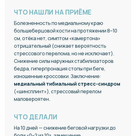
ЧТО НАШЛИ НА ПРИЁМЕ
Болезненность по медиальному краю
большеберцовой кости на протяжении 8–10
см, отёка нет, симптом «камертона»
отрицательный (снижает вероятность
стрессового перелома, но не исключает).
Снижение силы наружных стабилизаторов
бедра, гиперпронация стопы при беге,
изношенные кроссовки. Заключение:
медиальный тибиальный стресс-синдром
(«шинсплинт»), стрессовый перелом
маловероятен.
ЧТО ДЕЛАЛИ
На 10 дней — снижение беговой нагрузки до
боли «0–2 из 10», замещение