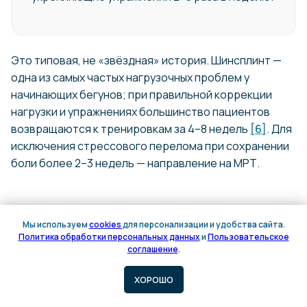
Это типовая, не «звёздная» история. Шинсплинт —
одна из самых частых нагрузочных проблем у
начинающих бегунов; при правильной коррекции
нагрузки и упражнениях большинство пациентов
возвращаются к тренировкам за 4–8 недель
[6]
. Для
исключения стрессового перелома при сохранении
боли более 2–3 недель — направление на МРТ.
Когда сначала к травматологу —
Мы используем
cookies
для персонализации и удобства сайта.
красные флаги
Политика обработки персональных данных
и
Пользовательское
Онлайн
соглашение
.
запись
Важно.
Спортивный врач БСК ведёт
ХОРОШО
пациентов консервативно. При острой