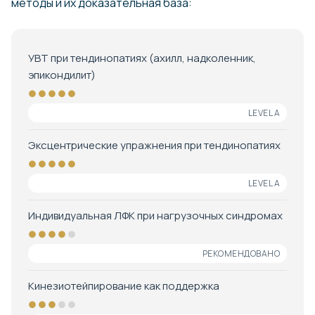
методы и их доказательная база:
УВТ при тендинопатиях (ахилл, надколенник,
эпикондилит)
●●●●●
LEVEL A
Эксцентрические упражнения при тендинопатиях
●●●●●
LEVEL A
Индивидуальная ЛФК при нагрузочных синдромах
●●●●
●
РЕКОМЕНДОВАНО
Кинезиотейпирование как поддержка
●●●
●●