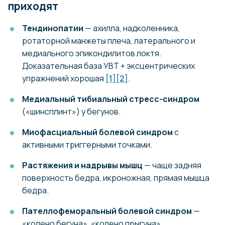
приходят
Тендинопатии
— ахилла, надколенника,
ротаторной манжеты плеча, латерального и
медиального эпикондилитов локтя.
Доказательная база УВТ + эксцентрических
упражнений хорошая
[1]
[2]
.
Медиальный тибиальный стресс-синдром
(«шинсплинт») у бегунов.
Миофасциальный болевой синдром
с
активными триггерными точками.
Растяжения и надрывы мышц
— чаще задняя
поверхность бедра, икроножная, прямая мышца
бедра.
Пателлофеморальный болевой синдром
—
«колено бегуна», «колено прыгуна».