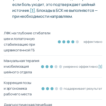
если боль уходит, это подтверждает шейный
источник
[1]
. Блокады в БСК не выполняются —
при необходимости направляем.
ЛФК на глубокие сгибатели
шеи и лопаточную
●●●●
●
эффективно
стабилизацию при
цервикогенной ГБ
Мануальная терапия
●●●
●●
и мобилизация
умеренно эффективно
[1]
шейного отдела
Коррекция позы
●●●
●●
и эргономика
поддерживает результат
рабочего места
Диагностическая/лечебная