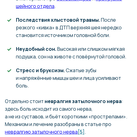
шейного отдела
.
Последствия хлыстовой травмы.
После
резкого «кивка» в ДТП верхняя шея нередко
становится источником головной боли.
Неудобный сон.
Высокая или слишком мягкая
подушка, сон на животе с повёрнутой головой.
Стресс и бруксизм.
Сжатые зубы
и напряжённые мышцы шеи и лица усиливают
боль.
Отдельно стоит
невралгия затылочного нерва
:
здесь боль исходит из самого нерва,
а не из суставов, и бьёт короткими «прострелами».
Механизм и лечение разобраны в статье про
невралгию затылочного нерва
[5]
.