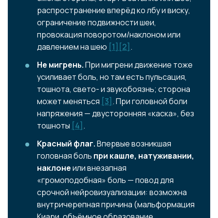
распространение вперёд ко лбу и виску,
ограничение подвижности шеи,
провокация поворотом/наклоном или
давлением на шею
[1]
[2]
.
Не мигрень.
При мигрени движение тоже
усиливает боль, но там есть пульсация,
тошнота, свето- и звукобоязнь; сторона
может меняться
[3]
. При головной боли
напряжения — двусторонняя «каска», без
тошноты
[4]
.
Красный флаг.
Впервые возникшая
головная боль
при кашле, натуживании,
наклоне
или внезапная
«громоподобная» боль — повод для
срочной нейровизуализации: возможна
внутричерепная причина (мальформация
Киари, объёмное образование,