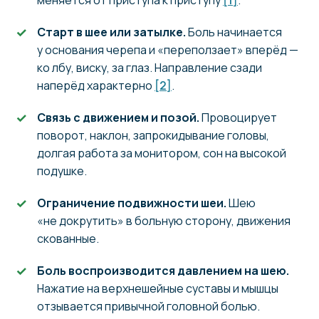
Старт в шее или затылке.
Боль начинается
у основания черепа и «переползает» вперёд —
ко лбу, виску, за глаз. Направление сзади
наперёд характерно
[2]
.
Связь с движением и позой.
Провоцирует
поворот, наклон, запрокидывание головы,
долгая работа за монитором, сон на высокой
подушке.
Ограничение подвижности шеи.
Шею
«не докрутить» в больную сторону, движения
скованные.
Боль воспроизводится давлением на шею.
Нажатие на верхнешейные суставы и мышцы
отзывается привычной головной болью.