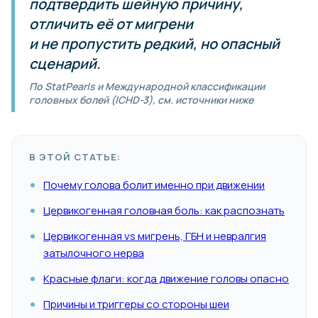
подтвердить шейную причину,
отличить её от мигрени
и не пропустить редкий, но опасный
сценарий.
По StatPearls и Международной классификации
головных болей (ICHD-3), см. источники ниже
В ЭТОЙ СТАТЬЕ:
Почему голова болит именно при движении
Цервикогенная головная боль: как распознать
Цервикогенная vs мигрень, ГБН и невралгия
затылочного нерва
Красные флаги: когда движение головы опасно
Причины и триггеры со стороны шеи