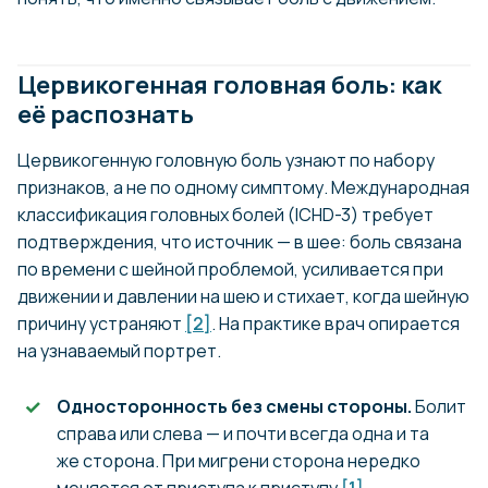
Цервикогенная головная боль: как
её распознать
Цервикогенную головную боль узнают по набору
признаков, а не по одному симптому. Международная
классификация головных болей (ICHD-3) требует
подтверждения, что источник — в шее: боль связана
по времени с шейной проблемой, усиливается при
движении и давлении на шею и стихает, когда шейную
причину устраняют
[2]
. На практике врач опирается
на узнаваемый портрет.
Односторонность без смены стороны.
Болит
справа или слева — и почти всегда одна и та
же сторона. При мигрени сторона нередко
меняется от приступа к приступу
[1]
.