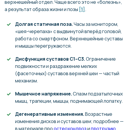
верхнешейный отдел. Чаще всего это не «болезнь»,
а результат образа жизни и позы
[1]
.
Долгая статичная поза.
Часы за монитором,
«шея-черепаха» с выдвинутой вперёд головой,
работа со смартфоном. Верхнешейные суставы
и мышцы перегружаются.
Дисфункция суставов C1–C3.
Ограничение
подвижности и раздражение мелких
(фасеточных) суставов верхней шеи — частый
механизм.
Мышечное напряжение.
Спазм подзатылочных
мышц, трапеции, мышцы, поднимающей лопатку.
Дегенеративные изменения.
Возрастные
изменения дисков и суставов шеи; подробнее —
в материале про
остеохондроз
и
протрузию