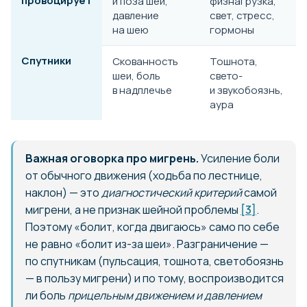
провоцирует
и поза шеи,
физнагрузка,
давление
свет, стресс,
на шею
гормоны
Спутники
Скованность
Тошнота,
шеи, боль
свето-
в надплечье
и звукобоязнь,
аура
Важная оговорка про мигрень.
Усиление боли
от обычного движения (ходьба по лестнице,
наклон) — это
диагностический критерий
самой
мигрени, а не признак шейной проблемы
[3]
.
Поэтому «болит, когда двигаюсь» само по себе
не равно «болит из-за шеи». Разграничение —
по спутникам (пульсация, тошнота, светобоязнь
— в пользу мигрени) и по тому, воспроизводится
ли боль
прицельным движением и давлением