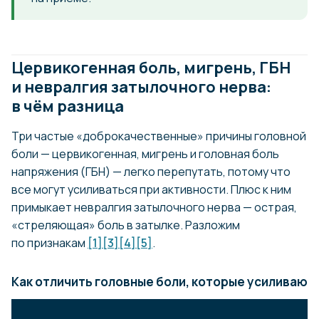
Цервикогенная боль, мигрень, ГБН
и невралгия затылочного нерва:
в чём разница
Три частые «доброкачественные» причины головной
боли — цервикогенная, мигрень и головная боль
напряжения (ГБН) — легко перепутать, потому что
все могут усиливаться при активности. Плюс к ним
примыкает невралгия затылочного нерва — острая,
«стреляющая» боль в затылке. Разложим
по признакам
[1]
[3]
[4]
[5]
.
Как отличить головные боли, которые усиливают