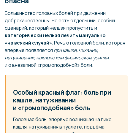
опасна
Большинство головных болей при движении
доброкачественны. Но есть отдельный, особый
сценарий, который нельзя пропустить и
категорически нельзя лечить мануально
«на всякий случай»
. Речь о головной боли, которая
впервые появляется
при кашле, чихании,
натуживании, наклоне или физическом усилии
,
и о внезапной «громоподобной» боли.
Особый красный флаг: боль при
кашле, натуживании
и «громоподобная» боль
Головная боль, впервые возникшая на пике
кашля, натуживания в туалете, подъёма