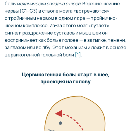
боль
механически связана с шеей
. Верхние шейные
нервы (C1–C3) в стволе мозга «встречаются»
с тройничным нервом в одном ядре — тройнично-
шейном комплексе. Из-за этого мозг «путает»
сигнал: раздражение суставов и мышц шеи он
воспринимает как боль в голове — в затылке, темени,
за глазом или во лбу. Этот механизм и лежит в основе
цервикогенной головной боли
[1]
.
Цервикогенная боль: старт в шее,
проекция на голову