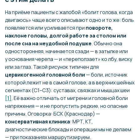
На приёме пациенты с жалобой «болит голова, когда
двигаюсь» чаще всего описывают одно и то же: боль
появляется или усиливается при
повороте,
наклоне головы, долгой работе за столом или
после сна на неудобной подушке
. Обычно она
односторонняя, начинается сзади — в затылке или
у основания черепа — и «переползает» ко лбу, виску
или за глаз. Такой рисунок типичен для
цервикогенной головной боли
— боли, источник
которой лежит не в самой голове, а в верхних шейных
сегментах (C1–C3): суставах, связках и мышцах шеи
[1]
. Её важно отличать от мигрени и головной боли
напряжения — и не пропустить редкие, но опасные
причины. Оговорка: БСК (Краснодар) —
консервативная клиника
: МРТ, КТ,
диагностические блокады и операции мы не делаем
— при показаниях маршрутизируем.