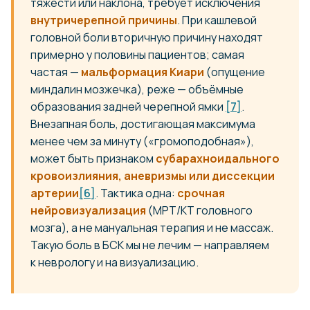
тяжести или наклона, требует исключения
внутричерепной причины
. При кашлевой
головной боли вторичную причину находят
примерно у половины пациентов; самая
частая —
мальформация Киари
(опущение
миндалин мозжечка), реже — объёмные
образования задней черепной ямки
[7]
.
Внезапная боль, достигающая максимума
менее чем за минуту («громоподобная»),
может быть признаком
субарахноидального
кровоизлияния, аневризмы или диссекции
артерии
[6]
. Тактика одна:
срочная
нейровизуализация
(МРТ/КТ головного
мозга), а не мануальная терапия и не массаж.
Такую боль в БСК мы не лечим — направляем
к неврологу и на визуализацию.