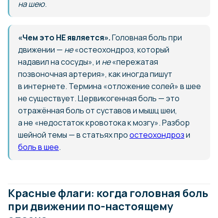
на шею
.
«Чем это НЕ является».
Головная боль при
движении —
не
«остеохондроз, который
надавил на сосуды», и
не
«пережатая
позвоночная артерия», как иногда пишут
в интернете. Термина «отложение солей» в шее
не существует. Цервикогенная боль — это
отражённая боль от суставов и мышц шеи,
а не «недостаток кровотока к мозгу». Разбор
шейной темы — в статьях про
остеохондроз
и
боль в шее
.
Красные флаги: когда головная боль
при движении по-настоящему