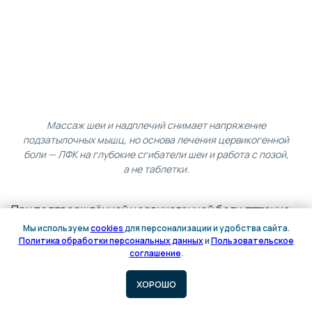
Массаж шеи и надплечий снимает напряжение
подзатылочных мышц, но основа лечения цервикогенной
боли — ЛФК на глубокие сгибатели шеи и работа с позой,
а не таблетки.
При подтверждённой цервикогенной боли лечение
— консервативное и без операции. Задача
Мы используем
cookies
для персонализации и удобства сайта.
Политика обработки персональных данных
и
Пользовательское
не «обезболить», а убрать причину: разгрузить
Онлайн
Онлайн
соглашение
.
верхнюю шею, вернуть ей подвижность и научить
запись
запись
мышцы держать голову без перенапряжения.
ХОРОШО
У большинства пациентов заметное облегчение