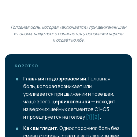
Головная боль, которая «включается» при движении шеи
и головы, чаще всего начинается у основания черепа
и отдаёт ко лбу.
КОРОТКО
Главный подозреваемый.
Головная
боль, которая возникает или
усиливается при движении и позе шеи,
чаще всего
цервикогенная
— исходит
из верхних шейных сегментов C1–C3
и проецируется на голову
[1]
[2]
.
Как выглядит.
Односторонняя боль без
смены стороны, старт в затылке или шее,