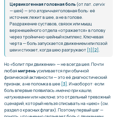
Цервикогенная головная боль
(от лат.
cervix
— шея) — это
вторичная
головная боль: её
источник лежит в шее, а не в голове.
Раздражение суставов, связок или мышц
верхнешейного отдела «отражается» в голову
через тройнично-шейный комплекс. Ключевая
черта — боль запускается движением или позой
шеи и стихает, когда шею разгружают
[1]
[2]
.
Но «болит при движении» — не всегда шея. Почти
любая
мигрень
усиливается при обычной
физической активности — это её диагностический
признак, а не поломка в шее
[3]
. И наоборот: если
боль впервые появилась
именно при кашле,
натуживании или наклоне
, это отдельный тревожный
сценарий, который нельзя списывать на «шею» (см.
раздел о красных флагах). Поэтому первый шаг —
понять, что именно связывает боль с движением.