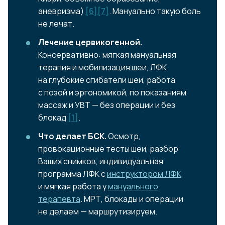
аневризма)
[6]
[7]
. Мануально такую боль
не лечат.
Лечение цервикогенной.
Консервативно: мягкая мануальная
терапия и мобилизация шеи, ЛФК
на глубокие сгибатели шеи, работа
с позой и эргономикой, по показаниям
массаж и УВТ — без операции и без
блокад
[1]
.
Что делает БСК.
Осмотр,
провокационные тесты шеи, разбор
Ваших снимков, индивидуальная
программа ЛФК с
инструктором ЛФК
и мягкая работа у
мануального
терапевта
. МРТ, блокады и операции
не делаем — маршрутизируем.