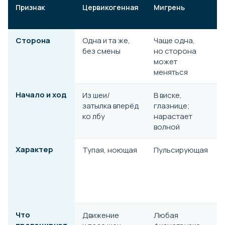
Признак
Цервикогенная
Мигрень
Сторона
Одна и та же,
Чаще одна,
без смены
но сторона
может
меняться
Начало и ход
Из шеи/
В виске,
затылка вперёд
глазнице;
ко лбу
нарастает
волной
Характер
Тупая, ноющая
Пульсирующая
Что
Движение
Любая