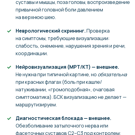
суставы и мышцы, поза головы, воспроизведение
привычной головной боли давлением
на верхнюю шею.
Неврологический скрининг.
Проверка
на симптомы, требующие визуализации:
слабость, онемение, нарушения зрения и речи,
координации.
Нейровизуализация (МРТ/КТ) — внешнее.
Не нужна при типичной картине, но
обязательна
при красных флагах (боль при кашле/
натуживании, «громоподобная», очаговая
симптоматика). БСК визуализацию не делает —
маршрутизируем.
Диагностическая блокада — внешнее.
Обезболивание затылочного нерва или
фасеточных суставов C2–C3 под контролем: