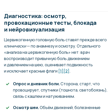
Диагностика: осмотр,
провокационные тесты, блокада
и нейровизуализация
Цервикогенную головную боль ставят прежде всего
клинически
— по анамнезу и осмотру. Отдельного
«анализа на цервикогенную боль» нет: врач
воспроизводит привычную боль движением
и давлением на шею, оценивает подвижность
и исключает красные флаги
[1]
[2]
.
Опрос и дневник боли.
Сторона, старт, что
провоцирует, спутники (тошнота, светобоязнь),
связь с кашлем и натуживанием.
Осмотр шеи.
Объём движений, болезненные