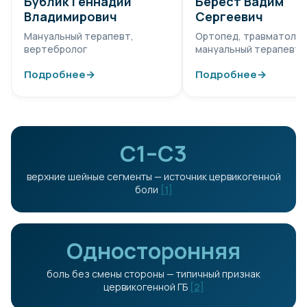
Бублик Геннадий
Берест Вадим
Владимирович
Сергеевич
Мануальный терапевт,
Ортопед, травматолог
вертебролог
мануальный терапевт
Подробнее
→
Подробнее
→
C1–C3
верхние шейные сегменты — источник цервикогенной
боли
[1]
Односторонняя
боль без смены стороны — типичный признак
цервикогенной ГБ
[2]