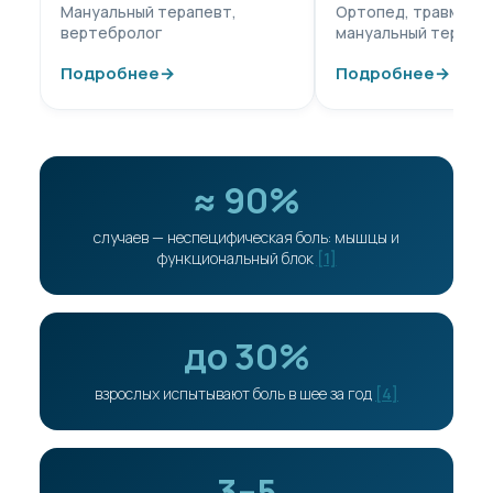
Мануальный терапевт,
Ортопед, травматол
вертебролог
мануальный терапе
Подробнее
→
Подробнее
→
≈ 90%
случаев — неспецифическая боль: мышцы и
функциональный блок
[1]
до 30%
взрослых испытывают боль в шее за год
[4]
3–5