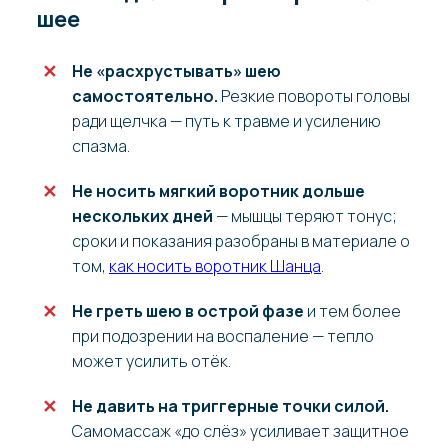
шее
Не «расхрустывать» шею
самостоятельно.
Резкие повороты головы
ради щелчка — путь к травме и усилению
спазма.
Не носить мягкий воротник дольше
нескольких дней
— мышцы теряют тонус;
сроки и показания разобраны в материале о
том,
как носить воротник Шанца
.
Не греть шею в острой фазе
и тем более
при подозрении на воспаление — тепло
может усилить отёк.
Не давить на триггерные точки силой.
Самомассаж «до слёз» усиливает защитное