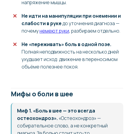
напряжение мышцы.
Не идти на манипуляции при онемении и
слабости в руке
до уточнения диагноза —
почему
немеют руки
, разбираем отдельно.
Не «переживать» боль в одной позе.
Полная неподвижность на несколько дней
ухудшает исход: движение в переносимом
объёме полезнее покоя.
Мифы о боли в шее
Миф 1. «Боль в шее — это всегда
остеохондроз».
«Остеохондроз» —
собирательное слово, а не конкретный
диагноз. За болью стоит что-то