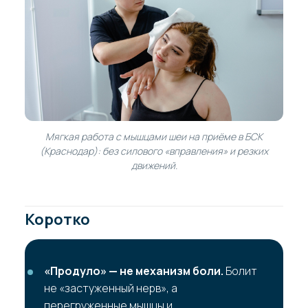
Мягкая работа с мышцами шеи на приёме в БСК
(Краснодар): без силового «вправления» и резких
движений.
Коротко
«Продуло» — не механизм боли.
Болит
не «застуженный нерв», а
перегруженные мышцы и