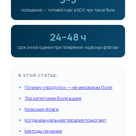
посещений — типовой курс в БСК при такой боли
24–48 ч
срок очной оценки при появлении «красных флагов»
В ЭТОЙ СТАТЬЕ:
Почему «продуло» — не механизм боли
Три категории боли в шее
Красные флаги
Когда мануальная терапия помогает
Методы лечения