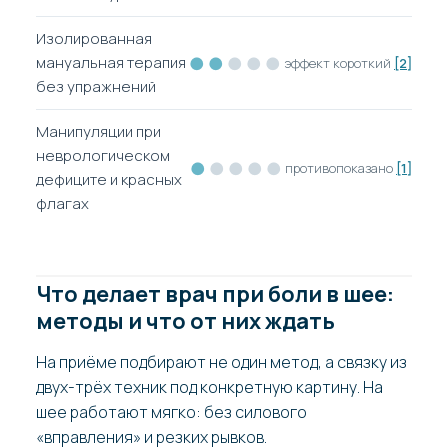
Изолированная
●●
●●●
мануальная терапия
эффект короткий
[2]
без упражнений
Манипуляции при
неврологическом
●
●●●●
противопоказано
[1]
дефиците и красных
флагах
Что делает врач при боли в шее:
методы и что от них ждать
На приёме подбирают не один метод, а связку из
двух-трёх техник под конкретную картину. На
шее работают мягко: без силового
«вправления» и резких рывков.