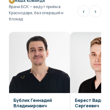
НАША КОМАНДА
★
Врачи БСК — ведут приём в
‹
›
Краснодаре, без операций и
блокад
Бублик Геннадий
Берест Вадим
Владимирович
Сергеевич