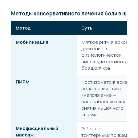
Методы консервативного лечения боли в шее и 
Метод
Суть
Мобилизация
Мягкое ритмическое
движение в
физиологической
амплитуде сегмента,
без щелчков
ПИРМ
Постизометрическая
релаксация: цикл
«напряжение —
расслабление» для
снятия мышечного
спазма
Миофасциальный
Работа с
массаж
триггерными точками