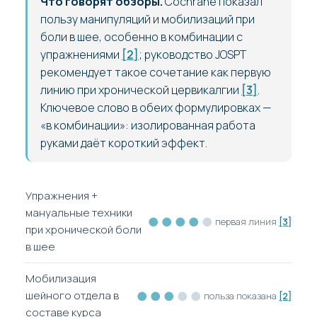
Что говорят обзоры.
Cochrane показал
пользу манипуляций и мобилизаций при
боли в шее, особенно в комбинации с
упражнениями
[2]
; руководство JOSPT
рекомендует такое сочетание как первую
линию при хронической цервикалгии
[3]
.
Ключевое слово в обеих формулировках —
«в комбинации»: изолированная работа
руками даёт короткий эффект.
Упражнения +
мануальные техники
●●●●
●
первая линия
[3]
при хронической боли
в шее
Мобилизация
●●●
●●
шейного отдела в
польза показана
[2]
составе курса