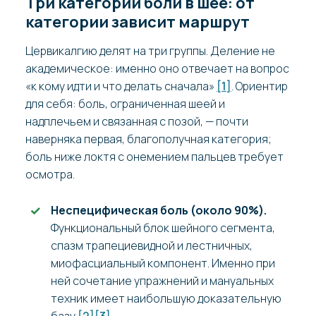
Три категории боли в шее: от
категории зависит маршрут
Цервикалгию делят на три группы. Деление не
академическое: именно оно отвечает на вопрос
«к кому идти и что делать сначала»
[1]
. Ориентир
для себя: боль, ограниченная шеей и
надплечьем и связанная с позой, — почти
наверняка первая, благополучная категория;
боль ниже локтя с онемением пальцев требует
осмотра.
Неспецифическая боль (около 90%).
Функциональный блок шейного сегмента,
спазм трапециевидной и лестничных,
миофасциальный компонент. Именно при
ней сочетание упражнений и мануальных
техник имеет наибольшую доказательную
базу
[2]
[3]
.