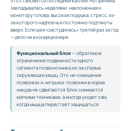
это становится последней каплей. Но причина
закладывалась неделями: наклонённая к
монитору голова, высокая подушка, стресс, из-
за которого надплечья постоянно подтянуты
вверх. Если шея «застудилась» третий раз за год
— дело не в кондиционере.
Функциональный блок
— обратимое
ограничение подвижности одного
сегмента позвоночника из-за спазма
окружающих мышц. Это
не
«смещение
позвонка» и
не
грыжа: позвонки в норме
никуда не сдвигаются. Блок снимается
мягкими техниками, а иногда уходит сам,
когда мышца перестаёт защищаться.