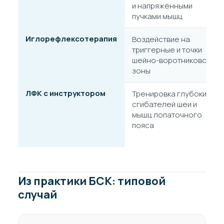
и напряжёнными
пучками мышц
Иглорефлексотерапия
Воздействие на
триггерные и точки
шейно-воротниковой
зоны
ЛФК с инструктором
Тренировка глубоких
сгибателей шеи и
мышц лопаточного
пояса
Из практики БСК: типовой
случай