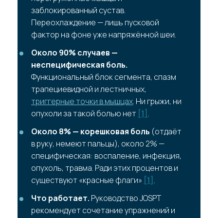
заблокированный сустав.
Переохлаждение — лишь пусковой
фактор на фоне уже напряжённой шеи.
Около 90% случаев —
неспецифическая боль.
Функциональный блок сегмента, спазм
трапециевидной и лестничных,
триггерные точки в мышцах
. Ни грыжи, ни
опухоли за такой болью нет
[1]
.
Около 8% — корешковая боль
(отдаёт
в руку, немеют пальцы), около 2% —
специфическая: воспаление, инфекция,
опухоль, травма. Ради этих процентов и
существуют «красные флаги»
[1]
.
Что работает.
Руководство JOSPT
рекомендует сочетание упражнений и