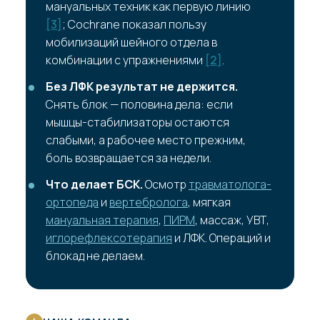
мануальных техник как первую линию
[3]
; Cochrane показал пользу
мобилизаций шейного отдела в
комбинации с упражнениями
[2]
.
Без ЛФК результат не держится.
Снять блок — половина дела: если
мышцы-стабилизаторы остаются
слабыми, а рабочее место прежним,
боль возвращается за недели.
Что делает БСК.
Осмотр
травматолога-
ортопеда
и
вертебролога
, мягкая
мануальная терапия
,
ПИРМ
, массаж, УВТ,
иглорефлексотерапия
и ЛФК. Операций и
блокад не делаем.