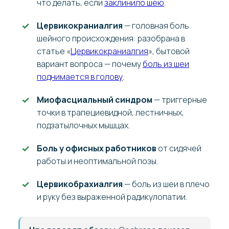
что делать, если
заклинило шею
.
Цервикокраниалгия
— головная боль
шейного происхождения: разобрана в
статье «
Цервикокраниалгия
», бытовой
вариант вопроса — почему
боль из шеи
поднимается в голову
.
Миофасциальный синдром
— триггерные
точки в трапециевидной, лестничных,
подзатылочных мышцах.
Боль у офисных работников
от сидячей
работы и неоптимальной позы.
Цервикобрахиалгия
— боль из шеи в плечо
и руку без выраженной радикулопатии.