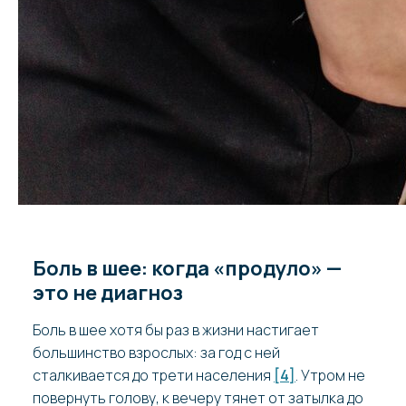
Боль в шее: когда «продуло» —
это не диагноз
Боль в шее хотя бы раз в жизни настигает
большинство взрослых: за год с ней
сталкивается до трети населения
[4]
. Утром не
повернуть голову, к вечеру тянет от затылка до