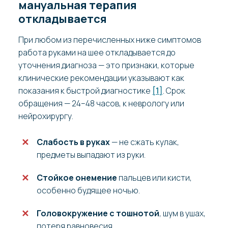
мануальная терапия
откладывается
При любом из перечисленных ниже симптомов
работа руками на шее откладывается до
уточнения диагноза — это признаки, которые
клинические рекомендации указывают как
показания к быстрой диагностике
[1]
. Срок
обращения — 24–48 часов, к неврологу или
нейрохирургу.
Слабость в руках
— не сжать кулак,
предметы выпадают из руки.
Стойкое онемение
пальцев или кисти,
особенно будящее ночью.
Головокружение с тошнотой
, шум в ушах,
потеря равновесия.