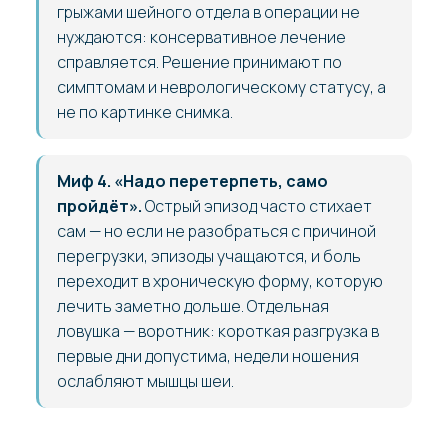
грыжами шейного отдела в операции не
нуждаются: консервативное лечение
справляется. Решение принимают по
симптомам и неврологическому статусу, а
не по картинке снимка.
Миф 4. «Надо перетерпеть, само
пройдёт».
Острый эпизод часто стихает
сам — но если не разобраться с причиной
перегрузки, эпизоды учащаются, и боль
переходит в хроническую форму, которую
лечить заметно дольше. Отдельная
ловушка — воротник: короткая разгрузка в
первые дни допустима, недели ношения
ослабляют мышцы шеи.