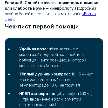
Если за 5–7 дней не лучше, появилось онемение
или слабость в руке — к неврологу.
Подробный
разбор болей в шее — в нашем материале
«Боль в
шее»
.
Чек-лист первой помощи
Удобная поза:
лёжа на спине с
маленькой подушкой под шеей, или
полусидя. Найти позицию, в которой
меньше всего больно.
Тёплый душ или компресс
10–15 минут
— снимает мышечный спазм.
Температура до 40°C, не горячая.
НПВП однократно
(ибупрофен 400 мг)
— при выраженной боли, с учётом
противопоказаний (язва,