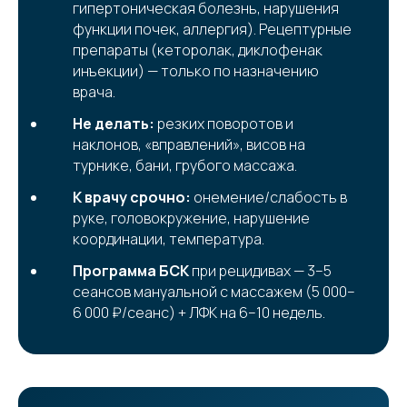
гипертоническая болезнь, нарушения
функции почек, аллергия). Рецептурные
препараты (кеторолак, диклофенак
инъекции) — только по назначению
врача.
Не делать:
резких поворотов и
наклонов, «вправлений», висов на
турнике, бани, грубого массажа.
К врачу срочно:
онемение/слабость в
руке, головокружение, нарушение
координации, температура.
Программа БСК
при рецидивах — 3–5
сеансов мануальной с массажем (5 000–
6 000 ₽/сеанс) + ЛФК на 6–10 недель.