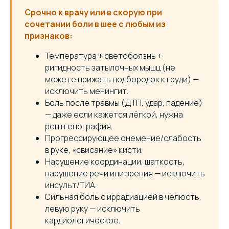
Срочно к врачу или в скорую при
сочетании боли в шее с любым из
признаков:
Температура + светобоязнь +
ригидность затылочных мышц (не
можете прижать подбородок к груди) —
исключить менингит.
Боль после травмы (ДТП, удар, падение)
— даже если кажется лёгкой, нужна
рентгенография.
Прогрессирующее онемение/слабость
в руке, «свисание» кисти.
Нарушение координации, шаткость,
нарушение речи или зрения — исключить
инсульт/ТИА.
Сильная боль с иррадиацией в челюсть,
левую руку — исключить
кардиологическое.