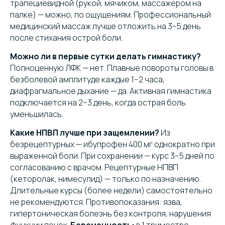
трапециевидной (рукой, мячиком, массажером на
палке) — можно, по ощущениям. Профессиональный
медицинский массаж лучше отложить на 3–5 день
после стихания острой боли.
Можно ли в первые сутки делать гимнастику?
Полноценную ЛФК — нет. Плавные повороты головы в
безболевой амплитуде каждые 1–2 часа,
диафрагмальное дыхание — да. Активная гимнастика
подключается на 2–3 день, когда острая боль
уменьшилась.
Какие НПВП лучше при защемлении?
Из
безрецептурных — ибупрофен 400 мг однократно при
выраженной боли. При сохранении — курс 3–5 дней по
согласованию с врачом. Рецептурные НПВП
(кеторолак, нимесулид) — только по назначению.
Длительные курсы (более недели) самостоятельно
не рекомендуются. Противопоказания: язва,
гипертоническая болезнь без контроля, нарушения