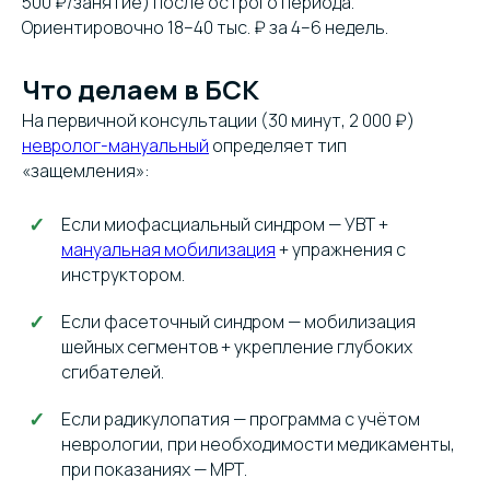
500 ₽/занятие) после острого периода.
Ориентировочно 18–40 тыс. ₽ за 4–6 недель.
Что делаем в БСК
На первичной консультации (30 минут, 2 000 ₽)
невролог-мануальный
определяет тип
«защемления»:
Если миофасциальный синдром — УВТ +
мануальная мобилизация
+ упражнения с
инструктором.
Если фасеточный синдром — мобилизация
шейных сегментов + укрепление глубоких
сгибателей.
Если радикулопатия — программа с учётом
неврологии, при необходимости медикаменты,
при показаниях — МРТ.