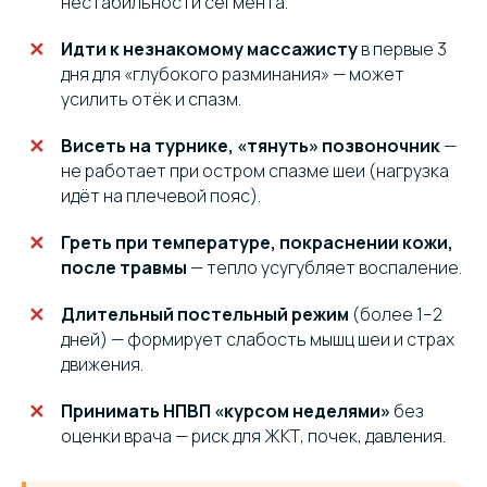
нестабильности сегмента.
Идти к незнакомому массажисту
в первые 3
дня для «глубокого разминания» — может
усилить отёк и спазм.
Висеть на турнике, «тянуть» позвоночник
—
не работает при остром спазме шеи (нагрузка
идёт на плечевой пояс).
Греть при температуре, покраснении кожи,
после травмы
— тепло усугубляет воспаление.
Длительный постельный режим
(более 1–2
дней) — формирует слабость мышц шеи и страх
движения.
Принимать НПВП «курсом неделями»
без
оценки врача — риск для ЖКТ, почек, давления.