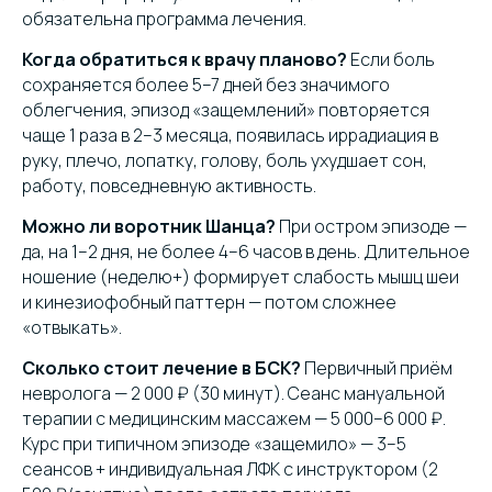
обязательна программа лечения.
Когда обратиться к врачу планово?
Если боль
сохраняется более 5–7 дней без значимого
облегчения, эпизод «защемлений» повторяется
чаще 1 раза в 2–3 месяца, появилась иррадиация в
руку, плечо, лопатку, голову, боль ухудшает сон,
работу, повседневную активность.
Можно ли воротник Шанца?
При остром эпизоде —
да, на 1–2 дня, не более 4–6 часов в день. Длительное
ношение (неделю+) формирует слабость мышц шеи
и кинезиофобный паттерн — потом сложнее
«отвыкать».
Сколько стоит лечение в БСК?
Первичный приём
невролога — 2 000 ₽ (30 минут). Сеанс мануальной
терапии с медицинским массажем — 5 000–6 000 ₽.
Курс при типичном эпизоде «защемило» — 3–5
сеансов + индивидуальная ЛФК с инструктором (2