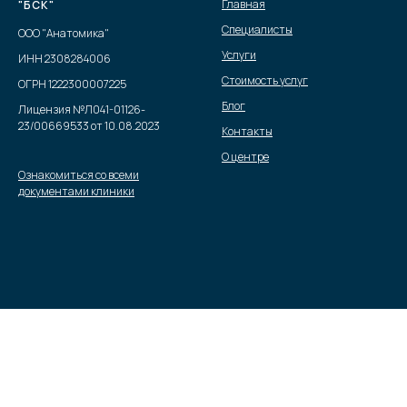
Главная
"БСК"
Специалисты
ООО "Анатомика"
Услуги
ИНН 2308284006
Стоимость услуг
ОГРН 1222300007225
Блог
Лицензия №Л041-01126-
23/00669533 от 10.08.2023
Контакты
О центре
Ознакомиться со всеми
документами клиники