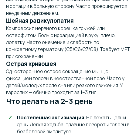
и ротации в больную сторону. Часто провоцируется
неудачным движением.
Шейная радикулопатия
Компрессия нервного корешка грыжей или
остеофитом. Боль с иррадиацией в руку, плечо,
лопатку. Часто онемение и слабость по
конкретному дерматому (C5/C6/C7/C8). Требует МРТ
при сохранении.
Острая кривошея
Одностороннее острое сокращение мышц с
фиксацией головы в неестественной позе. Часто у
детей/молодых после сна или резкого движения. У
взрослых — обычно проходит за 1–3 дня.
Что делать на 2–3 день
Постепенная активизация.
Не лежать целый
день. Лёгкая ходьба, плавные повороты головы в
безболевой амплитуде.