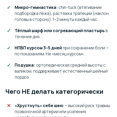
Микро-гимнастика:
chin-tuck (втягивание
подбородка лёжа), растяжка трапеции (наклон
головы в сторону). 1–2 минуты каждый час.
Тёплый шарф или согревающий пластырь
в
течение дня.
НПВП курсом 3–5 дней
при сохранении боли —
по показаниям. Не «месяц курсом».
Подушка:
ортопедическая средней высоты с
валиком, поддерживает естественный шейный
лордоз.
Чего НЕ делать категорически
«Хрустнуть» себе шею
— высокий риск травмы
позвоночной артерии или усиления