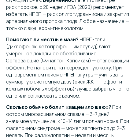
функции почек.
Беременность:
в 1 триместре —
риск пороков, с 20 недели FDA (2020) рекомендует
избегать НПВП — риск олигогидрамниона и закрытия
артериального протока плода. Любое назначение —
только с акушером-гинекологом.
Помогают ли местные мази?
НПВП-гели
(диклофенак, кетопрофен, нимесулид) дают
умеренное локальное обезболивание.
Согревающие (Финалгон, Капсикам) — отвлекающий
эффект. Не наносить на повреждённую кожу. При
одновременном приёме НПВП внутрь — учитывать
суммарную системную дозу (риск ЖКТ-, нефро- и
кожных побочных эффектов): лучше выбрать что-то
одно или согласовать с врачом.
Сколько обычно болит «защемило шею»?
При
остром миофасциальном спазме — 3–7 дней
значимое улучшение, к 10–14 дням полная норма. При
фасеточном синдроме — может затянуться до 2–3
недель. При радикулопатии — недели и месяцы,