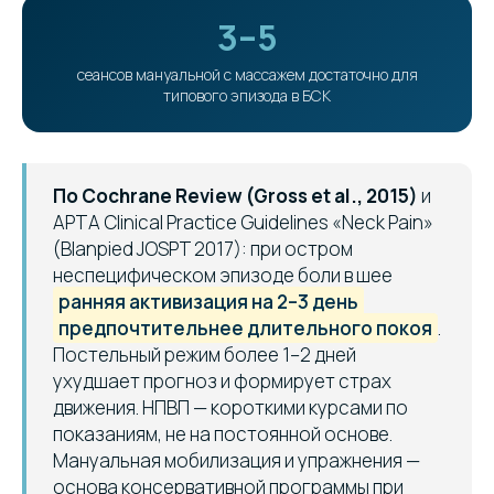
3–5
сеансов мануальной с массажем достаточно для
типового эпизода в БСК
По Cochrane Review (Gross et al., 2015)
и
APTA Clinical Practice Guidelines «Neck Pain»
(Blanpied JOSPT 2017): при остром
неспецифическом эпизоде боли в шее
ранняя активизация на 2–3 день
предпочтительнее длительного покоя
.
Постельный режим более 1–2 дней
ухудшает прогноз и формирует страх
движения. НПВП — короткими курсами по
показаниям, не на постоянной основе.
Мануальная мобилизация и упражнения —
основа консервативной программы при