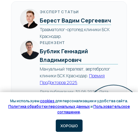
ЭКСПЕРТ СТАТЬИ
Берест Вадим Сергеевич
Травматолог-ортопед клиники БСК
Краснодар.
РЕЦЕНЗЕНТ
Бублик Геннадий
Владимирович
Мануальный терапевт, вертебролог
клиники БСК Краснодар.
Премия
ПроДокторов 2025
.
Дата публикации: 30.06.2026. Дата
медицинской проверки: 30.06.2026.
Мы используем
cookies
для персонализации и удобства сайта.
Политика обработки персональных данных
и
Пользовательское
Онлайн
соглашение
.
запись
Материал имеет информационный характер и не заменяет
ХОРОШО
очной консультации врача. Тип повреждения мениска и
тактику лечения определяет врач по результатам осмотра и