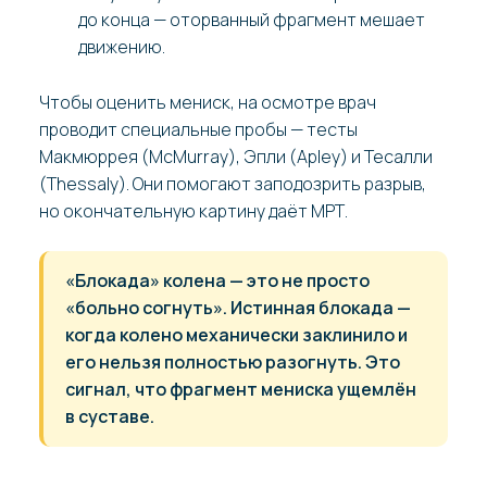
до конца — оторванный фрагмент мешает
движению.
Чтобы оценить мениск, на осмотре врач
проводит специальные пробы — тесты
Макмюррея (McMurray), Эпли (Apley) и Тесалли
(Thessaly). Они помогают заподозрить разрыв,
но окончательную картину даёт МРТ.
«Блокада» колена — это не просто
«больно согнуть». Истинная блокада —
когда колено механически заклинило и
его нельзя полностью разогнуть. Это
сигнал, что фрагмент мениска ущемлён
в суставе.