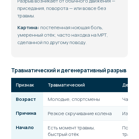
Разрыв возникает от обычного движения —
приседания, поворота — или вовсе без
травмы.
Картина:
постепенная ноющая боль,
умеренный отёк; часто находка на МРТ,
сделанной по другому поводу.
Травматический и дегенеративный разрыв мен
Признак
Травматический
Дегене
Возраст
Молодые, спортсмены
Чаще п
Причина
Резкое скручивание колена
Износ 
Начало
Есть момент травмы,
Постеп
быстрый отёк
травмы