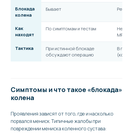
Блокада
Бывает
Редко
колена
Как
По симптомам и тестам
Нередк
находят
МРТ
Тактика
При истинной блокаде
В перв
обсуждают операцию
(консе
Симптомы и что такое «блокада»
колена
Проявления зависят от того, где и насколько
порвался мениск. Типичные жалобы при
повреждении мениска коленного сустава: