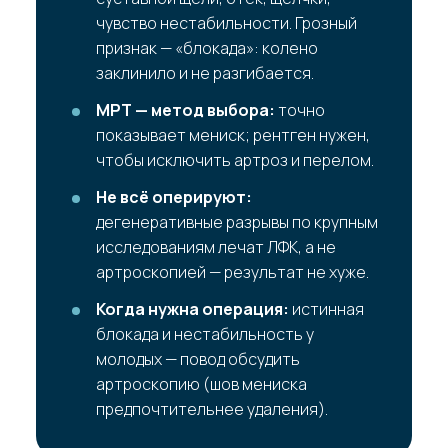
чувство нестабильности. Грозный
признак — «блокада»: колено
заклинило и не разгибается.
МРТ — метод выбора:
точно
показывает мениск; рентген нужен,
чтобы исключить артроз и перелом.
Не всё оперируют:
дегенеративные разрывы по крупным
исследованиям лечат ЛФК, а не
артроскопией — результат не хуже.
Когда нужна операция:
истинная
блокада и нестабильность у
молодых — повод обсудить
артроскопию (шов мениска
предпочтительнее удаления).