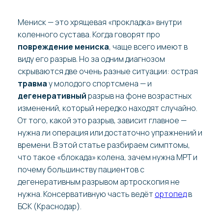
Мениск — это хрящевая «прокладка» внутри
коленного сустава. Когда говорят про
повреждение мениска
, чаще всего имеют в
виду его разрыв. Но за одним диагнозом
скрываются две очень разные ситуации: острая
травма
у молодого спортсмена — и
дегенеративный
разрыв на фоне возрастных
изменений, который нередко находят случайно.
От того, какой это разрыв, зависит главное —
нужна ли операция или достаточно упражнений и
времени. В этой статье разбираем симптомы,
что такое «блокада» колена, зачем нужна МРТ и
почему большинству пациентов с
дегенеративным разрывом артроскопия не
нужна. Консервативную часть ведёт
ортопед
в
БСК (Краснодар).