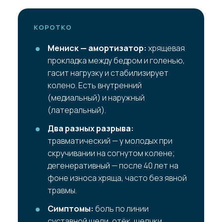
КОРОТКО
Мениск — амортизатор:
хрящевая
прокладка между бедром и голенью,
гасит нагрузку и стабилизирует
колено. Есть внутренний
(медиальный) и наружный
(латеральный).
Два разных разрыва:
травматический — у молодых при
скручивании на согнутом колене;
дегенеративный — после 40 лет на
фоне износа хряща, часто без явной
травмы.
Симптомы:
боль по линии
суставной щели, отёк, щелчки,