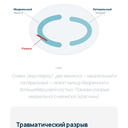
Медиальный
Латеральный
мениск
мениск
Разрыв
сзади
Схема (вид сверху): два мениска — медиальный и
латеральный — лежат между бедренной и
большеберцовой костью. Показан разрыв
медиального мениска (красным).
Травматический разрыв