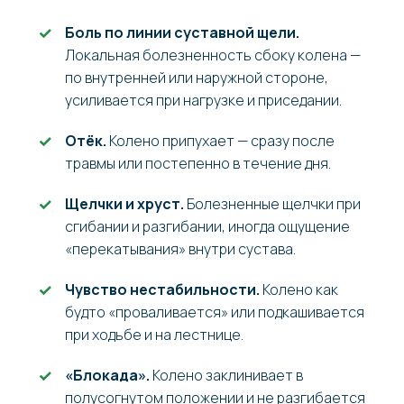
Боль по линии суставной щели.
Локальная болезненность сбоку колена —
по внутренней или наружной стороне,
усиливается при нагрузке и приседании.
Отёк.
Колено припухает — сразу после
травмы или постепенно в течение дня.
Щелчки и хруст.
Болезненные щелчки при
сгибании и разгибании, иногда ощущение
«перекатывания» внутри сустава.
Чувство нестабильности.
Колено как
будто «проваливается» или подкашивается
при ходьбе и на лестнице.
«Блокада».
Колено заклинивает в
полусогнутом положении и не разгибается