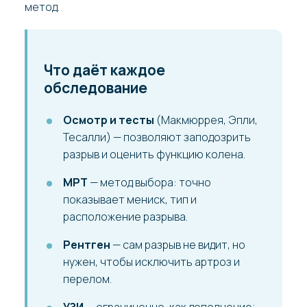
метод.
Что даёт каждое
обследование
Осмотр и тесты
(Макмюррея, Эпли,
Тесалли) — позволяют заподозрить
разрыв и оценить функцию колена.
МРТ
— метод выбора: точно
показывает мениск, тип и
расположение разрыва.
Рентген
— сам разрыв не видит, но
нужен, чтобы исключить артроз и
перелом.
УЗИ
— ограниченно, как дополнение;