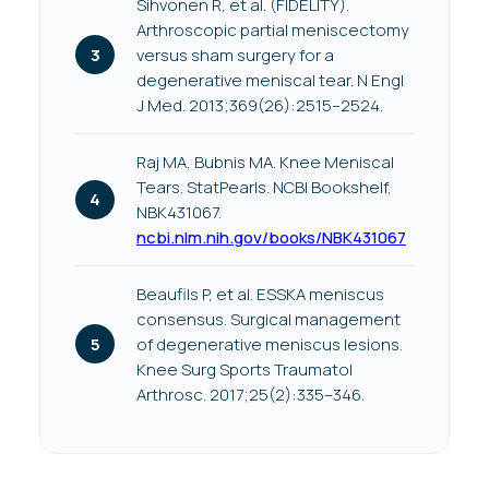
Sihvonen R, et al. (FIDELITY).
Arthroscopic partial meniscectomy
versus sham surgery for a
degenerative meniscal tear. N Engl
J Med. 2013;369(26):2515–2524.
Raj MA, Bubnis MA. Knee Meniscal
Tears. StatPearls. NCBI Bookshelf,
NBK431067.
ncbi.nlm.nih.gov/books/NBK431067
Beaufils P, et al. ESSKA meniscus
consensus. Surgical management
of degenerative meniscus lesions.
Knee Surg Sports Traumatol
Arthrosc. 2017;25(2):335–346.