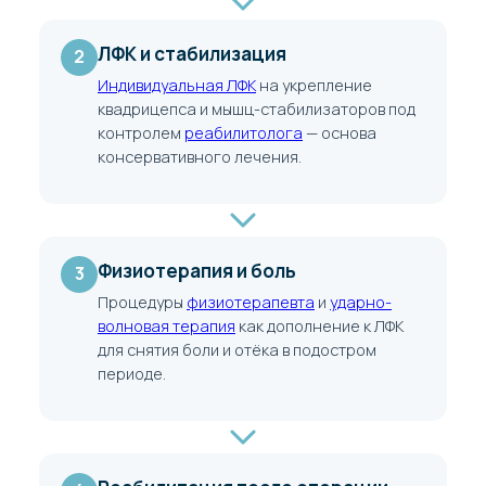
ЛФК и стабилизация
2
Индивидуальная ЛФК
на укрепление
квадрицепса и мышц-стабилизаторов под
контролем
реабилитолога
— основа
консервативного лечения.
Физиотерапия и боль
3
Процедуры
физиотерапевта
и
ударно-
волновая терапия
как дополнение к ЛФК
для снятия боли и отёка в подостром
периоде.