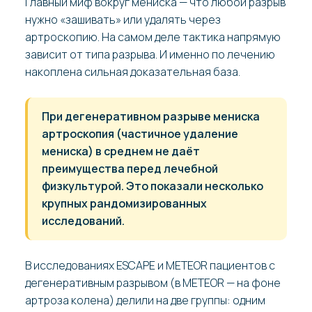
Главный миф вокруг мениска — что любой разрыв
нужно «зашивать» или удалять через
артроскопию. На самом деле тактика напрямую
зависит от типа разрыва. И именно по лечению
накоплена сильная доказательная база.
При дегенеративном разрыве мениска
артроскопия (частичное удаление
мениска) в среднем не даёт
преимущества перед лечебной
физкультурой. Это показали несколько
крупных рандомизированных
исследований.
В исследованиях ESCAPE и METEOR пациентов с
дегенеративным разрывом (в METEOR — на фоне
артроза колена) делили на две группы: одним