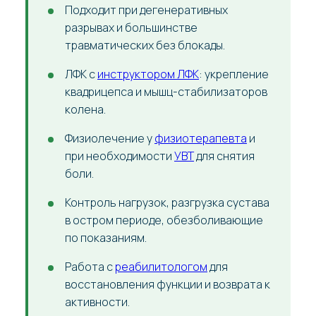
Подходит при дегенеративных
разрывах и большинстве
травматических без блокады.
ЛФК с
инструктором ЛФК
: укрепление
квадрицепса и мышц-стабилизаторов
колена.
Физиолечение у
физиотерапевта
и
при необходимости
УВТ
для снятия
боли.
Контроль нагрузок, разгрузка сустава
в остром периоде, обезболивающие
по показаниям.
Работа с
реабилитологом
для
восстановления функции и возврата к
активности.