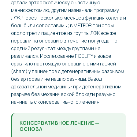
делали артроскопическую частичную
менискэктомию, другим назначали программу
ЛФК. Через несколько месяцев функция колена и
боль были сопоставимы; в METEOR при этом
около трети пациентов из группы ЛФК всё же
перешли на операцию в течение полугода, но
средний результат между группами не
различался. Исследование FIDELITY и вовсе
сравнило настоящую операцию с имитацией
(sham) у пациентов с дегенеративным разрывом
без артроза и не нашло разницы. Вывод
доказательной медицины: при дегенеративном
разрыве без механической блокады разумно
начинать с консервативного лечения.
КОНСЕРВАТИВНОЕ ЛЕЧЕНИЕ —
ОСНОВА