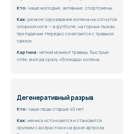
Кто:
чаще молодые, активные, спортсмены.
Как:
резкое скручивание колена на согнутой
опорной ноге — в футболе, на горных лыжах,
при падении. Нередко сочетается с травмой
связок.
Картина:
чёткий момент травмы, быстрый
отёк, иногда сразу «блокада» колена.
Дегенеративный разрыв
Кто:
чаще люди старше 40 лет.
Как:
мениск истончается и становится
хрупким с возрастом и на фоне артроза.