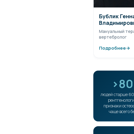
Бублик Генн
Владимиров
Мануальный тер
вертебролог
Подробнее
→
>8
людей старше 60
рентгенолог
признаки остео
чаще всего б