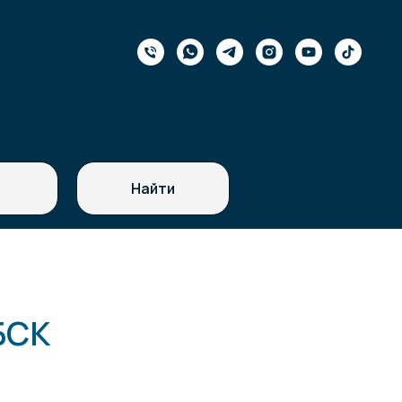
Найти
БСК