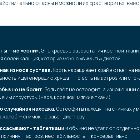
действительно опасны и можно ли их «растворить», вмес
.
ы — не «соли».
Это краевые разрастания костной ткани,
я солей кальция, которые можно «вымыть» диетой.
нак износа сустава.
Кость наращивает край в ответ на на
ность и дегенерацию хряща — то есть на артроз или спон
обычно не болит.
Боль даёт не остеофит, а изношенный с
е им структуры (нерв, корешок, мягкие ткани).
о случайная находка.
Остеофиты находят на снимках у 
 жалоб — снимок не равен диагнозу.
ассасывают» таблетками
и обычно не удаляют отдельно
причину — артроз, нестабильность — консервативно.