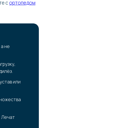
те с
ортопедом
 а не
грузку,
дилёз.
устав или
множества
. Лечат