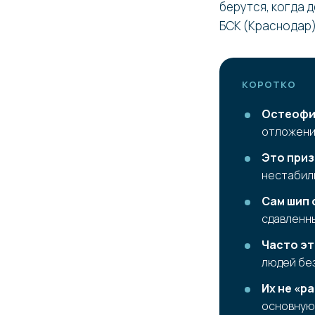
берутся, когда 
БСК (Краснодар)
КОРОТКО
Остеофит
отложени
Это приз
нестабиль
Сам шип 
сдавленны
Часто эт
людей без
Их не «р
основную 