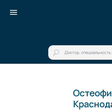
Остеофит
Краснод