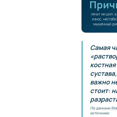
Прич
лечат не шип, а
износ, нестаби
мышечный ди
Самая ч
«раство
костная 
сустава,
важно не
стоит: н
разраст
По данным Stat
источники