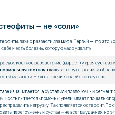
стеофиты — не «соли»
теофиты, важно развести два мифа. Первый — что это «
 себе и есть болезнь, которую надо удалить.
раевое костное разрастание (вырост) у края сустава и
нормальная костная ткань
, которую организм образу
нестабильности. Не «отложение солей», не опухоль.
ставе изнашивается, а сустав или позвоночный сегмент
м, кость пытается «помочь»: увеличивает площадь опо
ераспределить нагрузку. Так появляется остеофит. По 
овать перегруженный сустав — не всегда удачная, но э