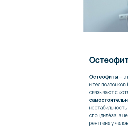
Остеофиты
Остеофиты
— э
и тел позвонков
связывают с «от
самостоятельн
нестабильность 
спондилёза, а н
рентгене у чело