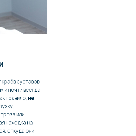
и
 краёв суставов
» и почти всегда
как правило,
не
рузку,
ртроза или
ая находка на
ся, откуда они