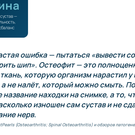
ина
 сустав —
льность,
сбаланс
астая ошибка — пытаться «вывести со
рить шип». Остеофит — это полноцен
ткань, которую организм нарастил у 
 а не налёт, который можно смыть. П
 название находки на снимке, а то, чт
асколько изношен сам сустав и не сд
ание нерв.
Pearls (Osteoarthritis; Spinal Osteoarthritis) и обзоров патоген