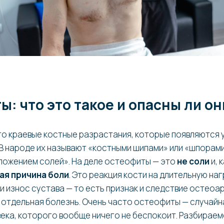
: что это такое и опасны ли он
то краевые костные разрастания, которые появляются у
. В народе их называют «костными шипами» или «шпорами
ложением солей». На деле остеофиты — это
не соли
и, 
ая причина боли
. Это реакция кости на длительную наг
и износ сустава — то есть признак и следствие остеоа
е отдельная болезнь. Очень часто остеофиты — случайн
века, которого вообще ничего не беспокоит. Разбираем