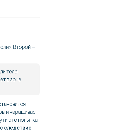
соли». Второй —
ли тела
ет в зоне
 становится
ры и наращивает
сути это попытка
то
следствие