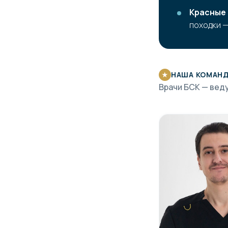
Красные 
походки —
НАША КОМАН
★
Врачи БСК — веду