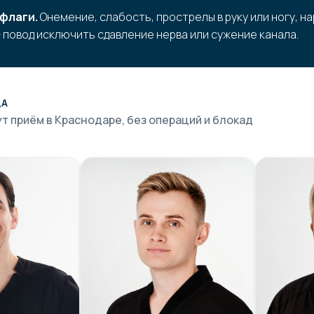
флаги.
Онемение, слабость, прострелы в руку или ногу, н
 повод исключить сдавление нерва или сужение канала.
ДА
т приём в Краснодаре, без операций и блокад