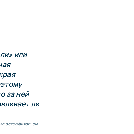
ли» или
ная
края
оэтому
о за ней
авливает ли
еза остеофитов, см.