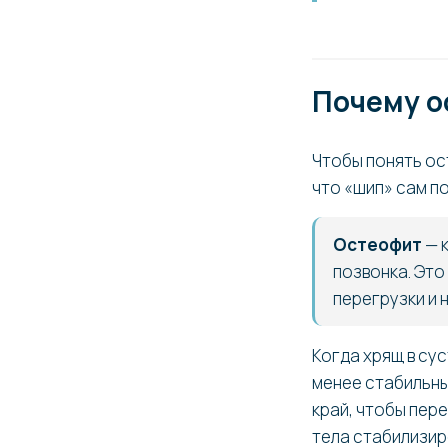
Почему о
Чтобы понять ос
что «шип» сам по
Остеофит
— к
позвонка. Это
перегрузки и 
Когда хрящ в су
менее стабильны
край, чтобы пер
тела стабилизир