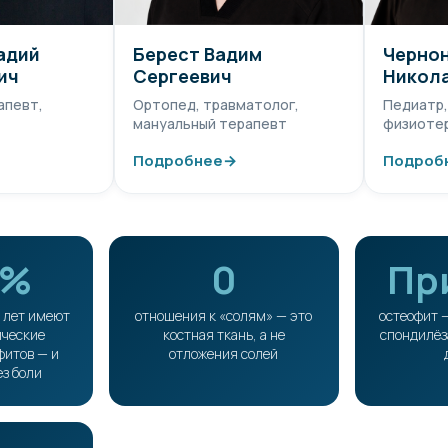
адий
Берест Вадим
Чернон
ич
Сергеевич
Никол
апевт,
Ортопед, травматолог,
Педиатр,
мануальный терапевт
физиоте
Подробнее
→
Подроб
0%
0
Пр
 лет имеют
отношения к «солям» — это
остеофит 
ические
костная ткань, а не
спондилёз
фитов — и
отложения солей
ез боли