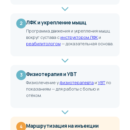
ЛФК и укрепление мышц
2
Программа движения и укрепления мышц
вокруг сустава с
инструктором ЛФК
и
реабилитологом
— доказательная основа.
Физиотерапия и УВТ
3
Физиолечение у
физиотерапевта
и
УВТ
по
показаниям — для работы с болью и
отёком.
Маршрутизация на инъекции
4