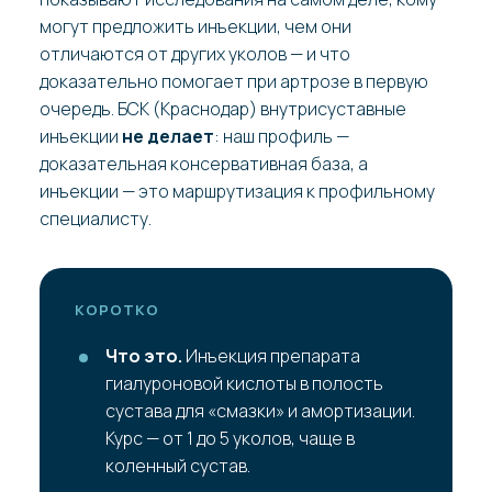
могут предложить инъекции, чем они
отличаются от других уколов — и что
доказательно помогает при артрозе в первую
очередь. БСК (Краснодар) внутрисуставные
инъекции
не делает
: наш профиль —
доказательная консервативная база, а
инъекции — это маршрутизация к профильному
специалисту.
КОРОТКО
Что это.
Инъекция препарата
гиалуроновой кислоты в полость
сустава для «смазки» и амортизации.
Курс — от 1 до 5 уколов, чаще в
коленный сустав.