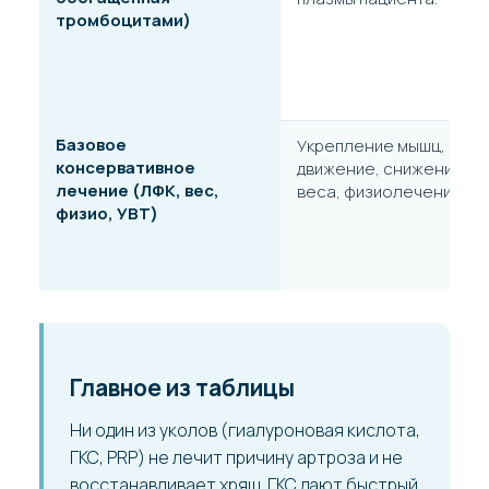
тромбоцитами)
Базовое
Укрепление мышц,
консервативное
движение, снижение
лечение (ЛФК, вес,
веса, физиолечение.
физио, УВТ)
Главное из таблицы
Ни один из уколов (гиалуроновая кислота,
ГКС, PRP) не лечит причину артроза и не
восстанавливает хрящ. ГКС дают быстрый,