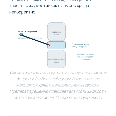
«протезе жидкости» как о замене хряща
некорректно.
игла со шприцем
бедренная
кость
препарат вводят в сустав
← суставная щель
(хрящ + жидкость)
препарат улучшает
вязкость жидкости
большеберцовая
временно
кость
Схематично: иглу вводят в суставную щель между
бедренной и большеберцовой костями, где
находятся хрящ и синовиальная жидкость.
Препарат временно повышает вязкость жидкости,
но не заменяет хрящ. Изображение упрощено.