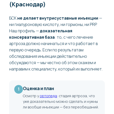
(Краснодар)
БСК
не делает внутрисуставные инъекции
—
ни гиалуроновую кислоту, ни гормоны, ни PRP.
Наш профиль —
доказательная
консервативная база
: то, с чего лечение
артроза должно начинаться и что работает в
первую очередь. Если по результатам
обследования инъекции действительно
обсуждаются — мы честно об этом скажем и
направим к специалисту, который их выполняет.
Оценка и план
1
Осмотр у
ортопеда
: стадия артроза, что
уже доказательно можно сделать и нужны
ли вообще инъекции — без переобещаний.