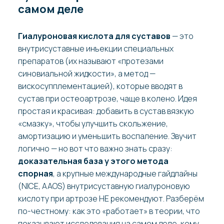
самом деле
Гиалуроновая кислота для суставов
— это
внутрисуставные инъекции специальных
препаратов (их называют «протезами
синовиальной жидкости», а метод —
вискосупплементацией), которые вводят в
сустав при остеоартрозе, чаще в колено. Идея
простая и красивая: добавить в сустав вязкую
«смазку», чтобы улучшить скольжение,
амортизацию и уменьшить воспаление. Звучит
логично — но вот что важно знать сразу:
доказательная база у этого метода
спорная
, а крупные международные гайдлайны
(NICE, AAOS) внутрисуставную гиалуроновую
кислоту при артрозе НЕ рекомендуют. Разберём
по-честному: как это «работает» в теории, что
показывают исследования на самом деле, кому