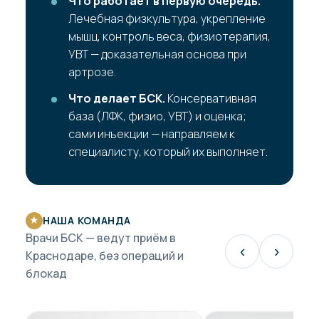
Что работает в первую очередь.
Лечебная физкультура, укрепление
мышц, контроль веса, физиотерапия,
УВТ — доказательная основа при
артрозе.
Что делает БСК.
Консервативная
база (ЛФК, физио, УВТ) и оценка;
сами инъекции — направляем к
специалисту, который их выполняет.
НАША КОМАНДА
★
Врачи БСК — ведут приём в
‹
›
Краснодаре, без операций и
блокад