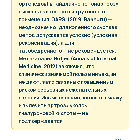
ортопедов) в гайдлайне по гонартрозу
высказывается
против
рутинного
применения.
OARSI (2019, Bannuru)
—
неоднозначно: для коленного сустава
метод допускается условно (условная
рекомендация), а для
тазобедренного — не рекомендуется.
Мета-анализ
Rutjes (Annals of Internal
Medicine, 2012)
заключил, что
клинически значимой пользы инъекции
не дают, зато связаны с повышенным
риском серьёзных нежелательных
явлений. Иными словами, «долить смазку
и вылечить артроз» уколом
гиалуроновой кислоты — не
подтверждается.