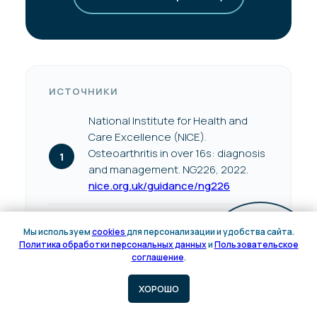
ИСТОЧНИКИ
National Institute for Health and
Care Excellence (NICE).
Osteoarthritis in over 16s: diagnosis
and management. NG226, 2022.
nice.org.uk/guidance/ng226
American Academy of Orthopaedic
Мы используем
cookies
для персонализации и удобства сайта.
Surgeons (AAOS). Management of
Политика обработки персональных данных
и
Пользовательское
Онлайн
Osteoarthritis of the Knee (Non-
соглашение
.
запись
Arthroplasty). Evidence-Based
Clinical Practice Guideline (3rd ed.),
ХОРОШО
2021.
aaos.org/oak3cpg