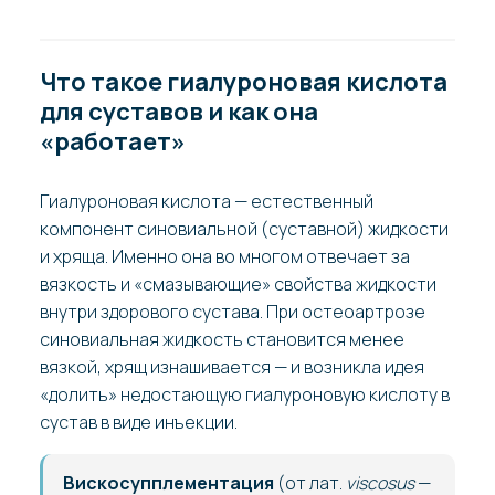
Что такое гиалуроновая кислота
для суставов и как она
«работает»
Гиалуроновая кислота — естественный
компонент синовиальной (суставной) жидкости
и хряща. Именно она во многом отвечает за
вязкость и «смазывающие» свойства жидкости
внутри здорового сустава. При остеоартрозе
синовиальная жидкость становится менее
вязкой, хрящ изнашивается — и возникла идея
«долить» недостающую гиалуроновую кислоту в
сустав в виде инъекции.
Вискосупплементация
(от лат.
viscosus
—