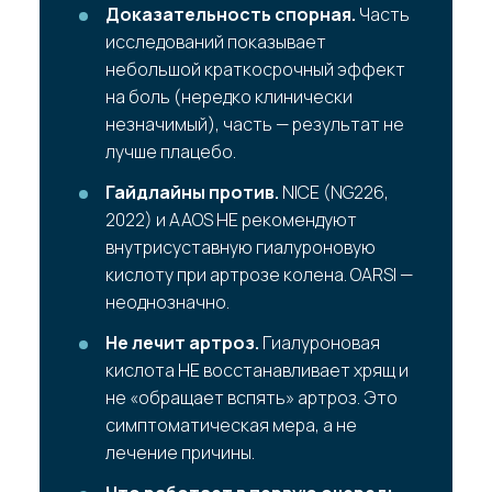
Доказательность спорная.
Часть
исследований показывает
небольшой краткосрочный эффект
на боль (нередко клинически
незначимый), часть — результат не
лучше плацебо.
Гайдлайны против.
NICE (NG226,
2022) и AAOS НЕ рекомендуют
внутрисуставную гиалуроновую
кислоту при артрозе колена. OARSI —
неоднозначно.
Не лечит артроз.
Гиалуроновая
кислота НЕ восстанавливает хрящ и
не «обращает вспять» артроз. Это
симптоматическая мера, а не
лечение причины.