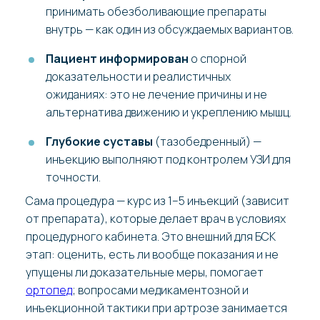
принимать обезболивающие препараты
внутрь — как один из обсуждаемых вариантов.
Пациент информирован
о спорной
доказательности и реалистичных
ожиданиях: это не лечение причины и не
альтернатива движению и укреплению мышц.
Глубокие суставы
(тазобедренный) —
инъекцию выполняют под контролем УЗИ для
точности.
Сама процедура — курс из 1–5 инъекций (зависит
от препарата), которые делает врач в условиях
процедурного кабинета. Это внешний для БСК
этап: оценить, есть ли вообще показания и не
упущены ли доказательные меры, помогает
ортопед
; вопросами медикаментозной и
инъекционной тактики при артрозе занимается