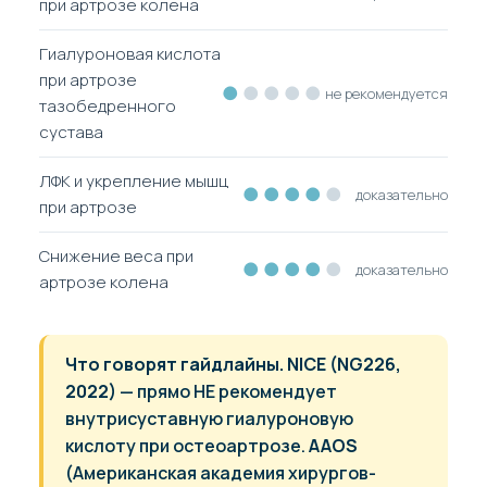
при артрозе колена
Гиалуроновая кислота
при артрозе
●
●●●●
не рекомендуется
тазобедренного
сустава
ЛФК и укрепление мышц
●●●●
●
доказательно
при артрозе
Снижение веса при
●●●●
●
доказательно
артрозе колена
Что говорят гайдлайны.
NICE (NG226,
2022)
— прямо НЕ рекомендует
внутрисуставную гиалуроновую
кислоту при остеоартрозе.
AAOS
(Американская академия хирургов-