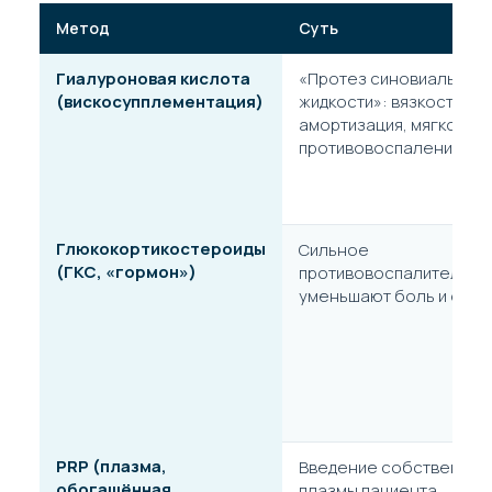
Метод
Суть
Гиалуроновая кислота
«Протез синовиальной
(вискосупплементация)
жидкости»: вязкость,
амортизация, мягкое
противовоспаление.
Глюкокортикостероиды
Сильное
(ГКС, «гормон»)
противовоспалительно
уменьшают боль и отёк.
PRP (плазма,
Введение собственной
обогащённая
плазмы пациента.