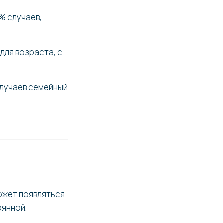
% случаев,
для возраста, с
случаев семейный
ожет появляться
оянной.