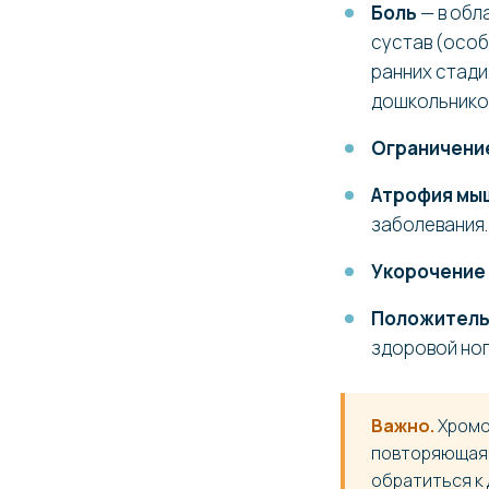
Боль
— в обл
сустав (особ
ранних стади
дошкольнико
Ограничение
Атрофия мы
заболевания.
Укорочение
Положитель
здоровой ног
Важно.
Хромот
повторяющаяся
обратиться к 