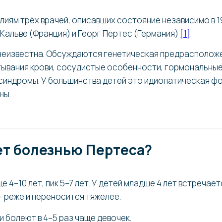
лиям трёх врачей, описавших состояние независимо в 1
 Кальве (Франция) и Георг Пертес (Германия)
[1]
.
неизвестна. Обсуждаются генетическая предрасполож
ывания крови, сосудистые особенности, гормональные
индромы. У большинства детей это идиопатическая ф
ны.
ет болезнью Пертеса?
е 4–10 лет, пик 5–7 лет. У детей младше 4 лет встречает
 реже и переносится тяжелее.
 болеют в 4–5 раз чаще девочек.