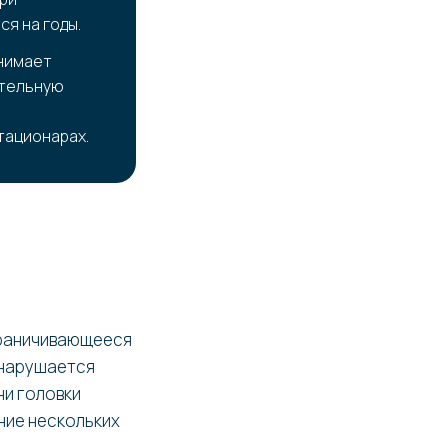
я на годы.
инимает
ительную
тационарах.
граничивающееся
 нарушается
ни головки
ние нескольких