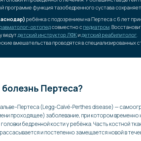
й программе функция тазобедренного сустава сохраняетс
раснодар)
ребёнка с подозрением на Пертеса с 6 лет пр
травматолог-ортопед
совместно с
педиатром
. Восстанов
у ведут
детский инструктор ЛФК
и
детский реабилитолог
.
еские вмешательства проводятся в специализированных с
е болезнь Пертеса?
альве–Пертеса (Legg-Calvé-Perthes disease) — самоо
мени проходящее) заболевание, при котором временно
головки бедренной кости у ребёнка. Часть костной тка
 рассасывается и постепенно замещается новой в тече