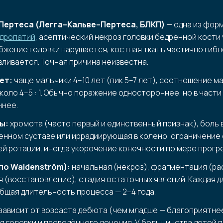
Пертеса (Легга–Кальве–Пертеса, БЛКП)
— одна из фор
дропатий
, асептический некроз головки бедренной кости 
жение головки нарушается, костная ткань частично гибн
ливается. Точная причина неизвестна.
ет:
чаще мальчики 4–10 лет (пик 5–7 лет), соотношение ма
коло 4–5 : 1. Обычно поражение одностороннее, но в части
ннее.
ы:
хромота (часто первый и единственный признак), боль 
нном суставе или иррадиирующая в колено, ограничение 
й ротации, иногда укорочение конечности по мере прогр
по Waldenström):
начальная (некроз), фрагментация (ра
 (восстановление), стадия остаточных явлений. Каждая д
бщая длительность процесса — 2–4 года.
зависит от возраста дебюта (чем младше — благоприятне
 головки и проведённого лечения. У большинства детей 