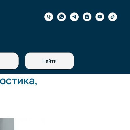
Найти
остика,