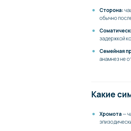
Сторона:
ча
обычно посл
Соматически
задержкой ко
Семейная п
анамнез не о
Какие си
Хромота
— ч
эпизодически