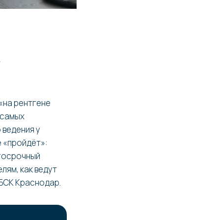
 «на рентгене
 самых
 ведения у
е «пройдёт»:
лгосрочный
лям, как ведут
 БСК Краснодар.