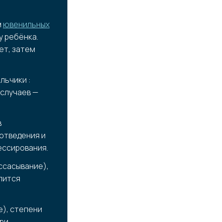
м
ювенильных
у ребёнка.
ет, затем
льчики :
 случаев —
в
отведения и
ессирования.
ссасывание),
лится
е), степени
при