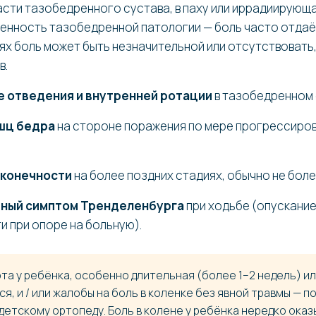
асти тазобедренного сустава, в паху или иррадиирующа
енность тазобедренной патологии — боль часто отдаёт
ях боль может быть незначительной или отсутствовать
в.
 отведения и внутренней ротации
в тазобедренном 
шц бедра
на стороне поражения по мере прогрессиро
 конечности
на более поздних стадиях, обычно не более
ный симптом Тренделенбурга
при ходьбе (опускание
и при опоре на больную).
а у ребёнка, особенно длительная (более 1–2 недель) и
, и / или жалобы на боль в коленке без явной травмы — п
детскому ортопеду. Боль в колене у ребёнка нередко ока