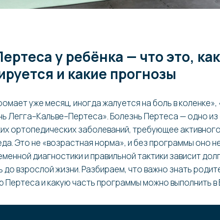
ертеса у ребёнка — что это, как
ируется и какие прогнозы
ромает уже месяц, иногда жалуется на боль в коленке»,
нь Легга–Кальве–Пертеса». Болезнь Пертеса — одно из
их ортопедических заболеваний, требующее активного
да. Это не «возрастная норма», и без программы оно н
еменной диагностики и правильной тактики зависит до
 до взрослой жизни. Разбираем, что важно знать родите
ю Пертеса и какую часть программы можно выполнить в