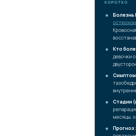
КОРОТКО
Болезнь 
остеохон
Кровоснаб
восстанав
Кто боле
девочки о
двусторо
Симптом
тазобедре
внутренне
Стадии (
репарация
месяцы, о
Прогноз
поражения