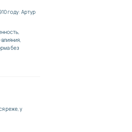
910 году: Артур
енность,
 влияния,
орма без
ся реже, у