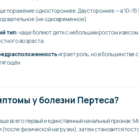
ще поражение одностороннее. Двустороннее — в 10–15 
едовательное (не одновременное).
й тип:
чаще болеют дети с небольшим ростом и весом 
стного возраста.
редрасположенность
играет роль, но в большинстве 
тягощён.
мптомы у болезни Пертеса?
аще всего первый и единственный начальный признак. М
 (после физической нагрузки), затем становится пост