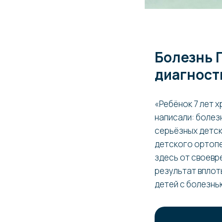
Болезнь П
диагност
«Ребёнок 7 лет х
написали: болез
серьёзных детск
детского ортопе
здесь от своевр
результат вплоть
детей с болезнь