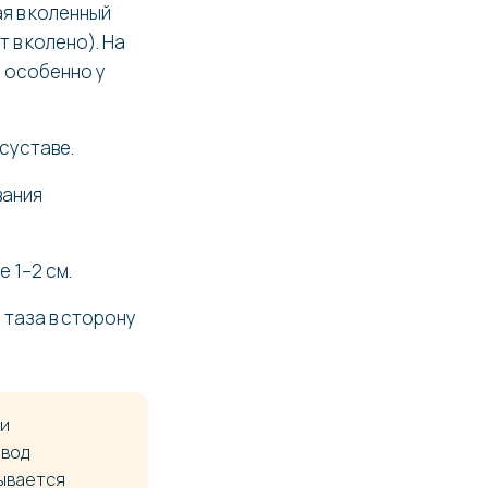
я в коленный
 в колено). На
, особенно у
суставе.
вания
 1–2 см.
 таза в сторону
ли
овод
зывается