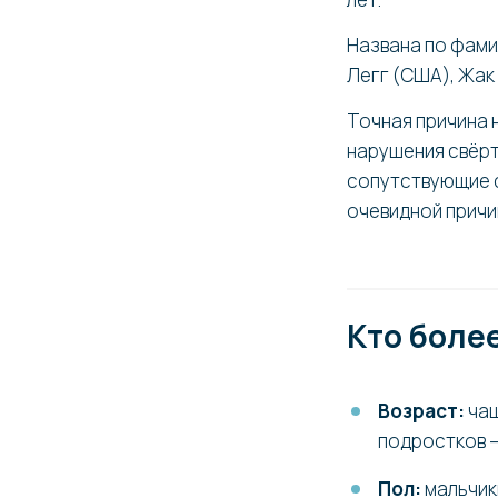
Названа по фами
Легг (США), Жак
Точная причина 
нарушения свёрт
сопутствующие с
очевидной причи
Кто боле
Возраст:
чащ
подростков —
Пол:
мальчики