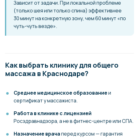
Зависит от задачи. При локальной проблеме
(только шея или только спина) эффективнее
30 минут на конкретную зону, чем 60 минут «по
чуть-чуть везде».
Как выбрать клинику для общего
массажа в Краснодаре?
Среднее медицинское образование
и
сертификат у массажиста.
С нами у вас
Работа в клинике с лицензией
Росздравнадзора, а не в фитнес-центре или СПА.
получится
Назначение врача
перед курсом — гарантия