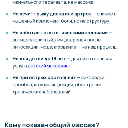
мануального терапевта, не массажа.
Не лечит грыжу диска или артроз
— снимает
мышечный компонент боли, но не структуру.
Не работает с эстетическими задачами
—
антицеллюлитный, лимфодренаж после
липосакции, моделирование — не наш профиль.
Не для детей до 18 лет
— для них отдельная
услуга
детский массажист
.
Не при острых состояниях
— лихорадка,
тромбоз, кожные инфекции, обострение
хронических заболеваний.
Кому показан общий массаж?