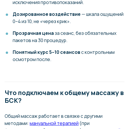
исключения противопоказаний.
Дозированное воздействие
— шкала ощущений
0–4 из 10, не «через крик».
Прозрачная цена
за сеанс, без обязательных
пакетов на 30 процедур.
Вернуть свободу движения
Понятный курс 5–10 сеансов
с контрольным
и радость активной жизни
осмотром после.
Наши решения помогут улучшить ваше
физическое состояние и двигаться легко в
повседневной жизни.
Что подключаем к общему массажу в
БСК?
Общий массаж работает в связке с другими
методами:
мануальной терапией
(при