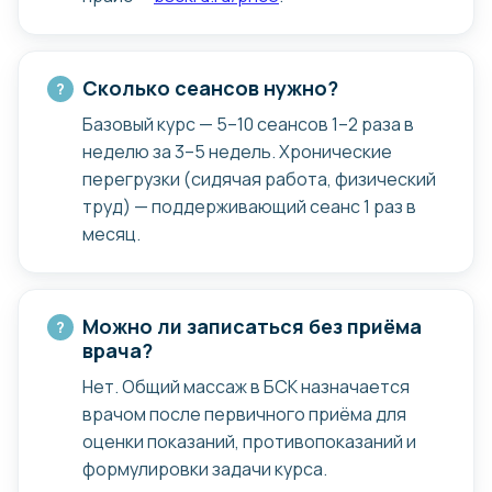
Наши программы направлены
на устранение болей и улучшение
подвижности.
Сколько сеансов нужно?
Базовый курс — 5–10 сеансов 1–2 раза в
неделю за 3–5 недель. Хронические
перегрузки (сидячая работа, физический
труд) — поддерживающий сеанс 1 раз в
месяц.
Можно ли записаться без приёма
врача?
Сохранить здоровье
и предотвратить осложнения
Нет. Общий массаж в БСК назначается
врачом после первичного приёма для
Восстановите баланс в теле
и укрепите опорно-двигательный
аппарат с минимальными усилиями.
оценки показаний, противопоказаний и
формулировки задачи курса.