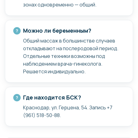
зонах одновременно — общий.
Суставы
Можно ли беременным?
{дискомфорт и хруст в суставах}
Общий массаж в большинстве случаев
{ограничение подвижности,
откладывают на послеродовой период.
чувство скованности}
Отдельные техники возможны под
{обострение старых травм}
наблюдением врача-гинеколога.
Решается индивидуально.
Где находится БСК?
Неврологические дефициты
Краснодар, ул. Герцена, 54. Запись +7
{панические атаки}
(961) 518-50-88.
{онемение, покалывание,
слабость конечностей}
{загрудинные боли в области сердца,
ограничение дыхания}