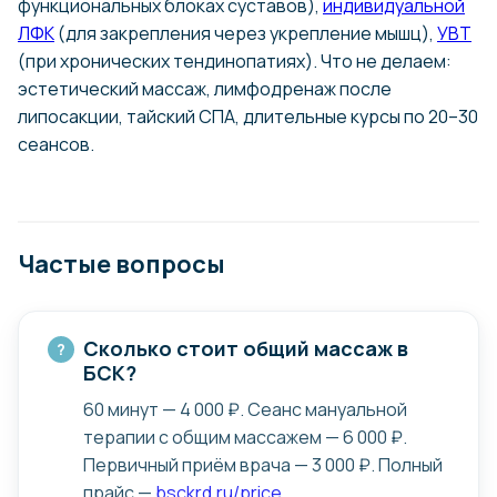
функциональных блоках суставов),
индивидуальной
ЛФК
(для закрепления через укрепление мышц),
УВТ
(при хронических тендинопатиях). Что не делаем:
Забыть о головной боли
эстетический массаж, лимфодренаж после
и наслаждаться ясным
умом
липосакции, тайский СПА, длительные курсы по 20–30
Мы поможем устранить причину боли и
сеансов.
повысить эффективность в работе.
Частые вопросы
Сколько стоит общий массаж в
БСК?
60 минут — 4 000 ₽. Сеанс мануальной
терапии с общим массажем — 6 000 ₽.
Первичный приём врача — 3 000 ₽. Полный
Укрепить суставы и вернуть
свободу движений
прайс —
bsckrd.ru/price
.