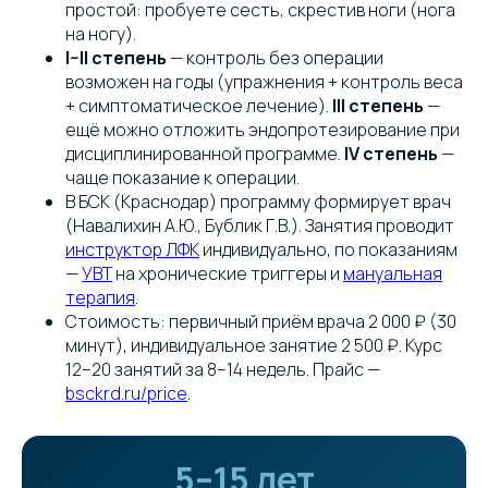
простой: пробуете сесть, скрестив ноги (нога
на ногу).
I–II степень
— контроль без операции
возможен на годы (упражнения + контроль веса
+ симптоматическое лечение).
III степень
—
ещё можно отложить эндопротезирование при
дисциплинированной программе.
IV степень
—
чаще показание к операции.
В БСК (Краснодар) программу формирует врач
(Навалихин А.Ю., Бублик Г.В.). Занятия проводит
инструктор ЛФК
индивидуально, по показаниям
—
УВТ
на хронические триггеры и
мануальная
терапия
.
Стоимость: первичный приём врача 2 000 ₽ (30
минут), индивидуальное занятие 2 500 ₽. Курс
12–20 занятий за 8–14 недель. Прайс —
bsckrd.ru/price
.
5–15 лет