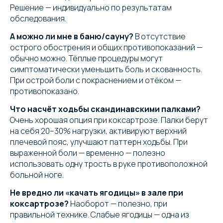
Решение — индивидуально по результатам
обследования.
А можно ли мне в баню/сауну?
В отсутствие
острого обострения и общих противопоказаний —
обычно можно. Тёплые процедуры могут
симптоматически уменьшить боль и скованность.
При острой боли с покраснением и отёком —
противопоказано.
Что насчёт ходьбы скандинавскими палками?
Очень хорошая опция при коксартрозе. Палки берут
на себя 20–30% нагрузки, активируют верхний
плечевой пояс, улучшают паттерн ходьбы. При
выраженной боли — временно — полезно
использовать одну трость в руке противоположной
больной ноге.
Не вредно ли «качать ягодицы» в зале при
коксартрозе?
Наоборот — полезно, при
правильной технике. Слабые ягодицы — одна из