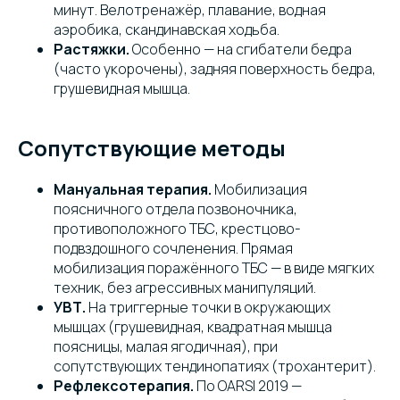
минут. Велотренажёр, плавание, водная
аэробика, скандинавская ходьба.
Растяжки.
Особенно — на сгибатели бедра
(часто укорочены), задняя поверхность бедра,
грушевидная мышца.
Сопутствующие методы
Мануальная терапия.
Мобилизация
поясничного отдела позвоночника,
противоположного ТБС, крестцово-
подвздошного сочленения. Прямая
мобилизация поражённого ТБС — в виде мягких
техник, без агрессивных манипуляций.
УВТ.
На триггерные точки в окружающих
мышцах (грушевидная, квадратная мышца
поясницы, малая ягодичная), при
сопутствующих тендинопатиях (трохантерит).
Рефлексотерапия.
По OARSI 2019 —