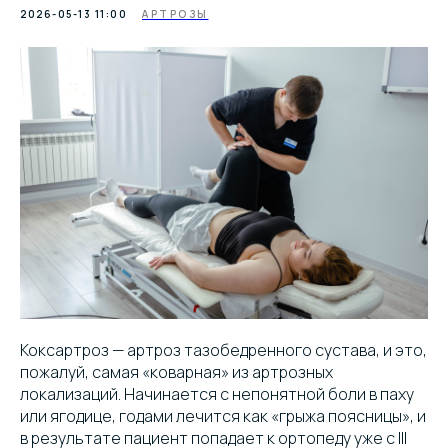
2026-05-13 11:00
АРТРОЗЫ
Коксартроз — артроз тазобедренного сустава, и это,
пожалуй, самая «коварная» из артрозных
локализаций. Начинается с непонятной боли в паху
или ягодице, годами лечится как «грыжа поясницы», и
в результате пациент попадает к ортопеду уже с III