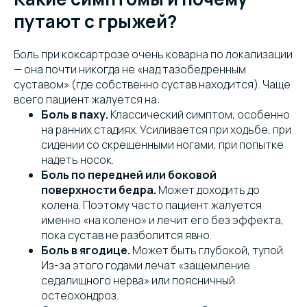
путают с грыжей?
Боль при коксартрозе очень коварна по локализации
— она почти никогда не «над тазобедренным
суставом» (где собственно сустав находится). Чаще
всего пациент жалуется на:
Боль в паху.
Классический симптом, особенно
на ранних стадиях. Усиливается при ходьбе, при
сидении со скрещенными ногами, при попытке
надеть носок.
Боль по передней или боковой
поверхности бедра.
Может доходить до
колена. Поэтому часто пациент жалуется
именно «на колено» и лечит его без эффекта,
пока сустав не разболится явно.
Боль в ягодице.
Может быть глубокой, тупой.
Из-за этого годами лечат «защемление
седалищного нерва» или поясничный
остеохондроз.