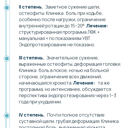
II степень.
Заметное сужение щели,
остеофиты. Клиника: боль при ходьбе,
особенно после нагрузки, ограничение
внутренней ротации до 15–20°.
Лечение:
структурированная программа ЛФК +
мануальная + по показаниям УВТ.
Эндопротезирование не показано.
III степень.
Значительное сужение,
выраженные остеофиты, деформация головки.
Клиника: боль в покое, ночью на больной
стороне, ограничение всех движений,
начинающаяся хромота.
Лечение:
та же
программа, но интенсивнее, обсуждается
перспектива эндопротезирования через 1–3
года при ухудшении.
IV степень.
Почти полное отсутствие
суставной щели, грубая деформация. Клиника:
постоянная боль, выраженная хромота,