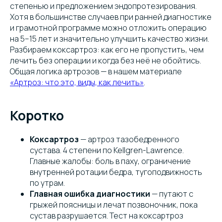
степенью и предложением эндопротезирования.
Хотя в большинстве случаев при ранней диагностике
и грамотной программе можно отложить операцию
на 5–15 лет и значительно улучшить качество жизни.
Разбираем коксартроз: как его не пропустить, чем
лечить без операции и когда без неё не обойтись.
Общая логика артрозов — в нашем материале
«Артроз: что это, виды, как лечить»
.
Коротко
Коксартроз
— артроз тазобедренного
сустава. 4 степени по Kellgren-Lawrence.
Главные жалобы: боль в паху, ограничение
внутренней ротации бедра, тугоподвижность
по утрам.
Главная ошибка диагностики
— путают с
грыжей поясницы и лечат позвоночник, пока
сустав разрушается. Тест на коксартроз