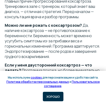
главных причин прогрессирования коксартроза.
Тренировки в зале с тренером, который знает ваш
диагноз, — отличная стратегия. Перед началом —
консультация врача и разбор программы.
Можно ли мне рожать с коксартрозом?
Да,
наличие коксартроза — не противопоказание к
беременности. Беременность может временно
усугубить симптомы из-за прибавки веса и
гормональных изменений. Программа адаптируется.
Эндопротезирование — после родов и завершения
грудного вскармливания.
Если у меня двусторонний коксартроз — что
делать?
Программа похожа, но более внимательно
дозируется — здоровая нога не может
Мы используем
cookies
для персонализации и удобства сайта.
компенсировать. Если один сустав в значительно
Политика обработки персональных данных
и
Пользовательское
Онлайн
худшем состоянии — обсуждается операция на нём в
соглашение
.
запись
первую очередь, а второй ведём консервативно.
Если оба сустава в III–IV степени — рассматривают
ХОРОШО
двустороннее эндопротезирование (обычно с