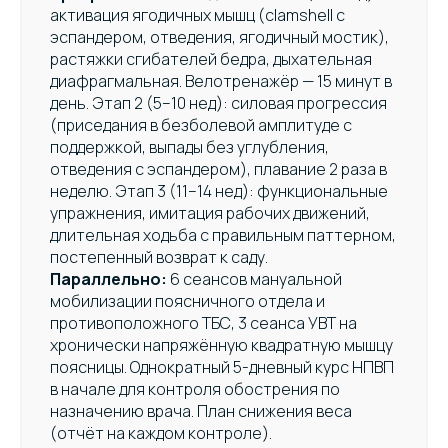
активация ягодичных мышц (clamshell с
эспандером, отведения, ягодичный мостик),
растяжки сгибателей бедра, дыхательная
диафрагмальная. Велотренажёр — 15 минут в
день. Этап 2 (5–10 нед): силовая прогрессия
(приседания в безболевой амплитуде с
поддержкой, выпады без углубления,
отведения с эспандером), плавание 2 раза в
неделю. Этап 3 (11–14 нед): функциональные
упражнения, имитация рабочих движений,
длительная ходьба с правильным паттерном,
постепенный возврат к саду.
Параллельно:
6 сеансов мануальной
мобилизации поясничного отдела и
противоположного ТБС, 3 сеанса УВТ на
хронически напряжённую квадратную мышцу
поясницы. Однократный 5-дневный курс НПВП
в начале для контроля обострения по
назначению врача. План снижения веса
(отчёт на каждом контроле).