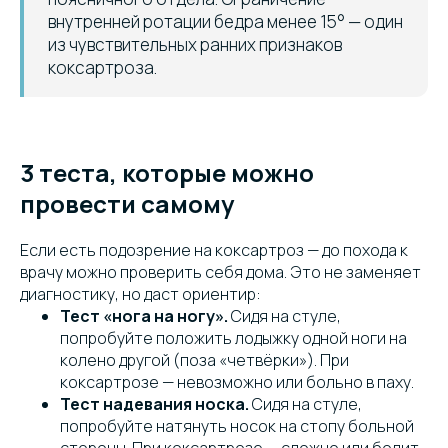
внутренней ротации бедра менее 15° — один
из чувствительных ранних признаков
коксартроза.
3 теста, которые можно
провести самому
Если есть подозрение на коксартроз — до похода к
врачу можно проверить себя дома. Это не заменяет
диагностику, но даст ориентир:
Тест «нога на ногу».
Сидя на стуле,
попробуйте положить лодыжку одной ноги на
колено другой (поза «четвёрки»). При
коксартрозе — невозможно или больно в паху.
Тест надевания носка.
Сидя на стуле,
попробуйте натянуть носок на стопу больной