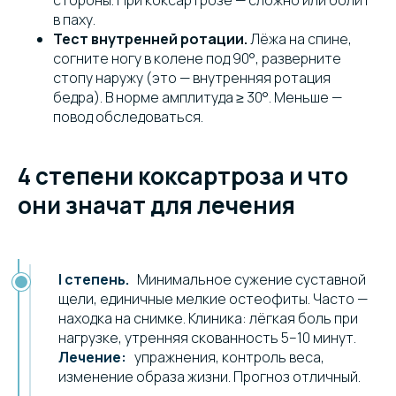
стороны. При коксартрозе — сложно или болит
в паху.
Тест внутренней ротации.
Лёжа на спине,
согните ногу в колене под 90°, разверните
стопу наружу (это — внутренняя ротация
бедра). В норме амплитуда ≥ 30°. Меньше —
повод обследоваться.
4 степени коксартроза и что
они значат для лечения
I степень.
Минимальное сужение суставной
щели, единичные мелкие остеофиты. Часто —
находка на снимке. Клиника: лёгкая боль при
нагрузке, утренняя скованность 5–10 минут.
Лечение:
упражнения, контроль веса,
изменение образа жизни. Прогноз отличный.