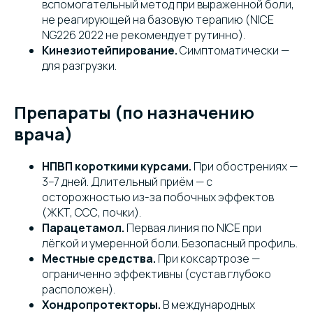
вспомогательный метод при выраженной боли,
не реагирующей на базовую терапию (NICE
NG226 2022 не рекомендует рутинно).
Кинезиотейпирование.
Симптоматически —
для разгрузки.
Препараты (по назначению
врача)
НПВП короткими курсами.
При обострениях —
3–7 дней. Длительный приём — с
осторожностью из-за побочных эффектов
(ЖКТ, ССС, почки).
Парацетамол.
Первая линия по NICE при
лёгкой и умеренной боли. Безопасный профиль.
Местные средства.
При коксартрозе —
ограниченно эффективны (сустав глубоко
расположен).
Хондропротекторы.
В международных