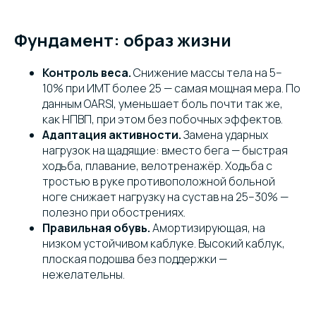
Фундамент: образ жизни
Контроль веса.
Снижение массы тела на 5–
10% при ИМТ более 25 — самая мощная мера. По
данным OARSI, уменьшает боль почти так же,
как НПВП, при этом без побочных эффектов.
Адаптация активности.
Замена ударных
нагрузок на щадящие: вместо бега — быстрая
ходьба, плавание, велотренажёр. Ходьба с
тростью в руке противоположной больной
ноге снижает нагрузку на сустав на 25–30% —
полезно при обострениях.
Правильная обувь.
Амортизирующая, на
низком устойчивом каблуке. Высокий каблук,
плоская подошва без поддержки —
нежелательны.