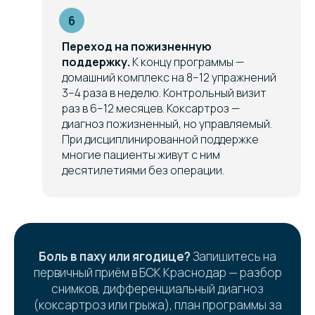
Переход на пожизненную
поддержку.
К концу программы —
домашний комплекс на 8–12 упражнений
3–4 раза в неделю. Контрольный визит
раз в 6–12 месяцев. Коксартроз —
диагноз пожизненный, но управляемый.
При дисциплинированной поддержке
многие пациенты живут с ним
десятилетиями без операции.
Боль в паху или ягодице?
Запишитесь на
первичный приём в БСК Краснодар — разбор
снимков, дифференциальный диагноз
(коксартроз или грыжа), план программы за