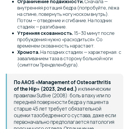
Ограничение подвижности.
Сначала —
внутренняя ротация бедра (попробуйте, лёжа
на спине, повернуть ногу носком внутрь).
Потом — отведение и сгибание. На поздних
стадиях — разгибание.
Утренняя скованность.
15–30 минут после
пробуждения нужно «расходиться». Со
временем скованность нарастает.
Хромота.
На поздних стадиях — характерная: с
заваливанием таза в сторону больной ноги
(симптом Тренделенбурга).
По AAOS «Management of Osteoarthritis
of the Hip» (2023, 2nd ed.)
и клиническим
правилам Sutlive (2008): боль в паху или по
передней поверхности бедра у пациента
старше 45 лет требует обязательной
оценки тазобедренного сустава, даже если
первоначально предполагается патология
поясничного отдела. Ограничение