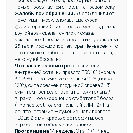
прогрессирует 2 года, последние полгода
ночью просыпается от боли на правом боку.
Жалобы при обращении:
«Лет 5 лечили от
поясницы — мази, блокады, два курса
физиотерапии. Стало только хуже. Год назад
другой врач сделал снимок и сказал:
коксартроз. Предлагают укол гиалуронкой за
25 тысяч и хондропротекторы. Не уверен, что
это поможет. Работа — на ногах, есть дача,
не хочу её бросать».
Что нашли на осмотре:
ограничение
внутренней ротации правого ТБС 10° (норма
30–35°), ограничение сгибания 100° (норма
120°), сила средней ягодичной справа 3+/5,
симптом Тренделенбурга положительный,
выраженное укорочение сгибателей бедра
(Thomas test положительный). ИМТ 27. На
рентгенограмме — сужение щели правого
ТБС до 2,5 мм, краевые остеофиты, без
выраженной деформации головки.
Программа на 14 недель.
Этап 1 (1–4 нед):