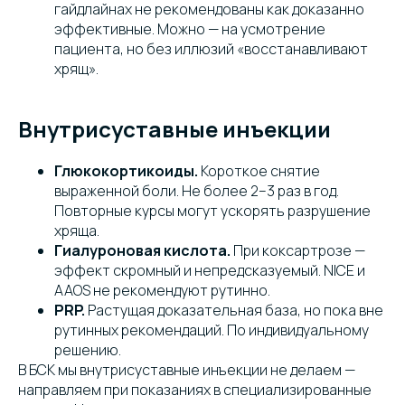
гайдлайнах не рекомендованы как доказанно
эффективные. Можно — на усмотрение
пациента, но без иллюзий «восстанавливают
хрящ».
Внутрисуставные инъекции
Глюкокортикоиды.
Короткое снятие
выраженной боли. Не более 2–3 раз в год.
Повторные курсы могут ускорять разрушение
хряща.
Гиалуроновая кислота.
При коксартрозе —
эффект скромный и непредсказуемый. NICE и
AAOS не рекомендуют рутинно.
PRP.
Растущая доказательная база, но пока вне
рутинных рекомендаций. По индивидуальному
решению.
В БСК мы внутрисуставные инъекции не делаем —
направляем при показаниях в специализированные