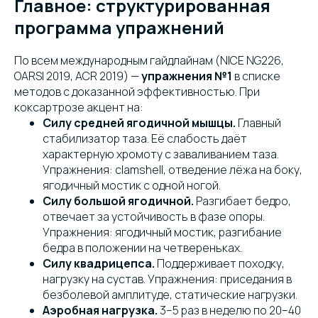
Главное: структурированная
программа упражнений
По всем международным гайдлайнам (NICE NG226,
OARSI 2019, ACR 2019) —
упражнения №1
в списке
методов с доказанной эффективностью. При
коксартрозе акцент на:
Силу средней ягодичной мышцы.
Главный
стабилизатор таза. Её слабость даёт
характерную хромоту с заваливанием таза.
Упражнения: clamshell, отведение лёжа на боку,
ягодичный мостик с одной ногой.
Силу большой ягодичной.
Разгибает бедро,
отвечает за устойчивость в фазе опоры.
Упражнения: ягодичный мостик, разгибание
бедра в положении на четвереньках.
Силу квадрицепса.
Поддерживает походку,
нагрузку на сустав. Упражнения: приседания в
безболевой амплитуде, статические нагрузки.
Аэробная нагрузка.
3–5 раз в неделю по 20–40