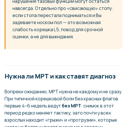
нарушения тазовых функций могут остаться
навсегда. Отдельно про «свисающую» стопу:
если стопа перестала подниматься и Вы
задеваете носком пол — это возможная
слабость корешка L5, повод для срочной
оценки, а не для выжидания.
Нужна ли МРТ и как ставят диагноз
Вопреки ожиданию, МРТ нужна не каждому и не сразу.
При типичной корешковой боли без красных флагов
первые 4–6 недель ведут
без МРТ
: снимок в этот
период редко меняет тактику, зато почти у всех
взрослых находит «грыжи» и «протрузии», которые