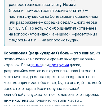
распространяющаяся в ногу.
Ишиас
(пояснично-крестцовая радикулопатия) —
частный случай, когда боль вызвана сдавлением
или раздражением корешка седалищного нерва
(L4, L5, S1). То есть «люмбоишиалгия» отвечает
на вопрос «что видно», а «ишиас», «фасеточный
синдром» и т. п. — на вопрос «откуда».
Корешковая (радикулярная) боль — это ишиас.
Из
позвоночника на каждом уровне выходит нервный
корешок. Если
грыжа
или
протрузия
диска,
разросшийся сустав или сужение канала (стеноз)
механически давят на корешок и раздражают его,
мозг воспринимает боль так, будто она идёт по всей
зоне этого нерва. Боль получается узкой,
«линейной»: спускается по ягодице и ноге, нередко
ниже колена
до голени или стопы, часто с