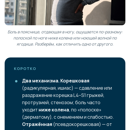
Боль в пояснице, отдающая в ногу, ощущается по-разному:
полоской по ноге ниже колена или ноющей волной по
ягодице. Разберём, как отличить одно от другого.
КОРОТКО
Два механизма.
Корешковая
(радикулярная, ишиас) — сдавление или
раздражение корешка L4–S1 грыжей,
протрузией, стенозом; боль часто
уходит
ниже колена
, по «полоске»
(дерматому), с онемением и слабостью.
Отражённая
(псевдокорешковая) — от