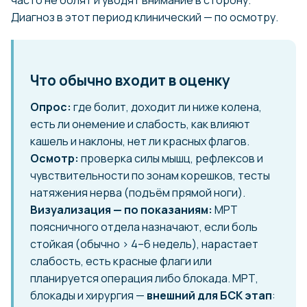
часто не болят и уводят внимание в сторону.
Диагноз в этот период клинический — по осмотру.
Что обычно входит в оценку
Опрос:
где болит, доходит ли ниже колена,
есть ли онемение и слабость, как влияют
кашель и наклоны, нет ли красных флагов.
Осмотр:
проверка силы мышц, рефлексов и
чувствительности по зонам корешков, тесты
натяжения нерва (подъём прямой ноги).
Визуализация — по показаниям:
МРТ
поясничного отдела назначают, если боль
стойкая (обычно > 4–6 недель), нарастает
слабость, есть красные флаги или
планируется операция либо блокада. МРТ,
блокады и хирургия —
внешний для БСК этап
: