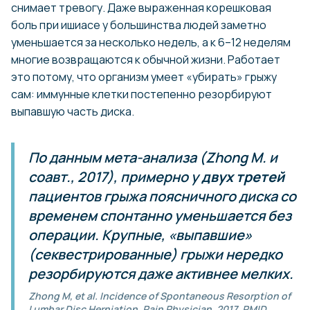
снимает тревогу. Даже выраженная корешковая
боль при ишиасе у большинства людей заметно
уменьшается за несколько недель, а к 6–12 неделям
многие возвращаются к обычной жизни. Работает
это потому, что организм умеет «убирать» грыжу
сам: иммунные клетки постепенно резорбируют
выпавшую часть диска.
По данным мета-анализа (Zhong M. и
соавт., 2017), примерно у
двух третей
пациентов грыжа поясничного диска со
временем спонтанно уменьшается без
операции. Крупные, «выпавшие»
(секвестрированные) грыжи нередко
резорбируются даже активнее мелких.
Zhong M, et al. Incidence of Spontaneous Resorption of
Lumbar Disc Herniation. Pain Physician, 2017, PMID