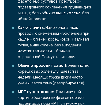
фасеточных суставов, крестцово-
подвздошного сочленения, грушевидной
мышцы; боль обычно
выше колена
, без
чёткой полоски.
Как отличить.
Ниже колена, «как
провод», с онемением и усилением при
кашле — ближе к корешковой. Разлитая,
тупая, выше колена, без выпадения
чувствительности — ближе к
отражённой. Точку ставит врач.
Обычно проходит само.
Большинство
корешковых болей улучшается за
недели–месяцы; грыжа диска часто
уменьшается сама (резорбируется).
МРТ нужна не всем.
При типичной
картине без красных флагов первые
недели ведут без МРТ; снимок — при