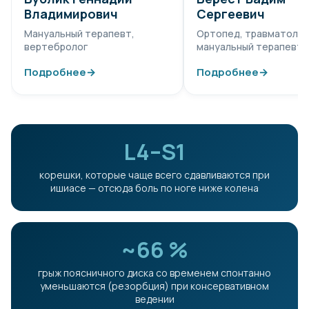
Владимирович
Сергеевич
Мануальный терапевт,
Ортопед, травматолог
вертебролог
мануальный терапевт
Подробнее
→
Подробнее
→
L4–S1
корешки, которые чаще всего сдавливаются при
ишиасе — отсюда боль по ноге ниже колена
~66 %
грыж поясничного диска со временем спонтанно
уменьшаются (резорбция) при консервативном
ведении