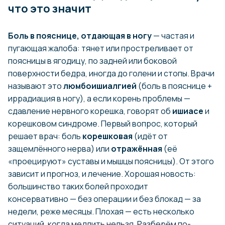
что это значит
Боль в пояснице, отдающая в ногу
— частая и
пугающая жалоба: тянет или простреливает от
поясницы в ягодицу, по задней или боковой
поверхности бедра, иногда до голени и стопы. Врачи
называют это
люмбоишиалгией
(боль в пояснице +
иррадиация в ногу), а если корень проблемы —
сдавление нервного корешка, говорят об
ишиасе
и
корешковом синдроме. Первый вопрос, который
решает врач: боль
корешковая
(идёт от
защемлённого нерва) или
отражённая
(её
«проецируют» суставы и мышцы поясницы). От этого
зависит и прогноз, и лечение. Хорошая новость:
большинство таких болей проходит
консервативно — без операции и без блокад — за
недели, реже месяцы. Плохая — есть несколько
ситуаций, когда медлить нельзя. Разберём по-