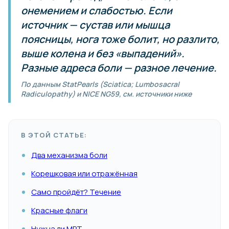
онемением и слабостью. Если
источник — сустав или мышца
поясницы, нога тоже болит, но разлито,
выше колена и без «выпадений».
Разные адреса боли — разное лечение.
По данным StatPearls (Sciatica; Lumbosacral
Radiculopathy) и NICE NG59, см. источники ниже
В ЭТОЙ СТАТЬЕ:
Два механизма боли
Корешковая или отражённая
Само пройдёт? Течение
Красные флаги
Нужна ли МРТ