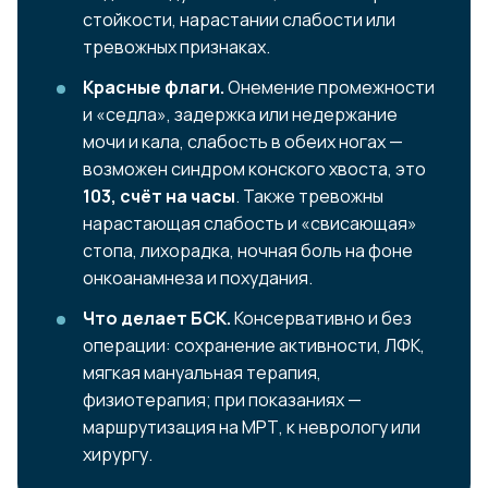
стойкости, нарастании слабости или
тревожных признаках.
Красные флаги.
Онемение промежности
и «седла», задержка или недержание
мочи и кала, слабость в обеих ногах —
возможен синдром конского хвоста, это
103, счёт на часы
. Также тревожны
нарастающая слабость и «свисающая»
стопа, лихорадка, ночная боль на фоне
онкоанамнеза и похудания.
Что делает БСК.
Консервативно и без
операции: сохранение активности, ЛФК,
мягкая мануальная терапия,
физиотерапия; при показаниях —
маршрутизация на МРТ, к неврологу или
хирургу.