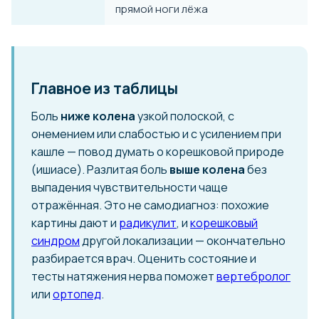
прямой ноги лёжа
Главное из таблицы
Боль
ниже колена
узкой полоской, с
онемением или слабостью и с усилением при
кашле — повод думать о корешковой природе
(ишиасе). Разлитая боль
выше колена
без
выпадения чувствительности чаще
отражённая. Это не самодиагноз: похожие
картины дают и
радикулит
, и
корешковый
синдром
другой локализации — окончательно
разбирается врач. Оценить состояние и
тесты натяжения нерва поможет
вертебролог
или
ортопед
.