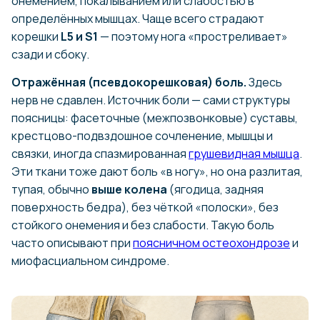
онемением, покалыванием или слабостью в
определённых мышцах. Чаще всего страдают
корешки
L5 и S1
— поэтому нога «простреливает»
сзади и сбоку.
Отражённая (псевдокорешковая) боль.
Здесь
нерв не сдавлен. Источник боли — сами структуры
поясницы: фасеточные (межпозвонковые) суставы,
крестцово-подвздошное сочленение, мышцы и
связки, иногда спазмированная
грушевидная мышца
.
Эти ткани тоже дают боль «в ногу», но она разлитая,
тупая, обычно
выше колена
(ягодица, задняя
поверхность бедра), без чёткой «полоски», без
стойкого онемения и без слабости. Такую боль
часто описывают при
поясничном остеохондрозе
и
миофасциальном синдроме.