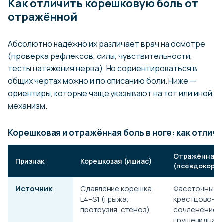
Как отличить корешковую боль от
отражённой
Абсолютно надёжно их различает врач на осмотре
(проверка рефлексов, силы, чувствительности,
тесты натяжения нерва). Но сориентироваться в
общих чертах можно и по описанию боли. Ниже —
ориентиры, которые чаще указывают на тот или иной
механизм.
Корешковая и отражённая боль в ноге: как отлич
Отражённая
Признак
Корешковая (ишиас)
(псевдокоре
Источник
Сдавление корешка
Фасеточные 
L4–S1 (грыжа,
крестцово-п
протрузия, стеноз)
сочленение,
грушевидная