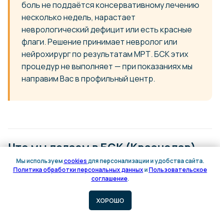
боль не поддаётся консервативному лечению
несколько недель, нарастает
неврологический дефицит или есть красные
флаги. Решение принимает невролог или
нейрохирург по результатам МРТ. БСК этих
процедур не выполняет — при показаниях мы
направим Вас в профильный центр.
Что мы делаем в БСК (Краснодар)
Мы используем
cookies
для персонализации и удобства сайта.
Политика обработки персональных данных
и
Пользовательское
Онлайн
Онлайн
соглашение
.
запись
запись
ХОРОШО