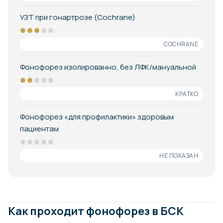
УЗТ при гонартрозе (Cochrane)
●●●
●●
COCHRANE
Фонофорез изолированно, без ЛФК/мануальной
●●
●●●
КРАТКО
Фонофорез «для профилактики» здоровым
пациентам
●●●●●
НЕ ПОКАЗАН
Как проходит фонофорез в БСК