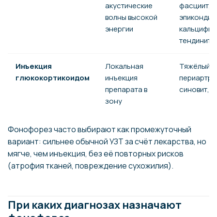
акустические
фасциит,
волны высокой
эпикондил
энергии
кальцифи
тендинит
Инъекция
Локальная
Тяжёлый
глюкокортикоидом
инъекция
периартри
препарата в
синовит, т
зону
Фонофорез часто выбирают как промежуточный
вариант: сильнее обычной УЗТ за счёт лекарства, но
мягче, чем инъекция, без её повторных рисков
(атрофия тканей, повреждение сухожилия).
При каких диагнозах назначают