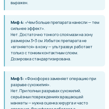
выражен.
Миф 4:
«Чем больше препарата нанесли — тем
сильнее эффект».
Нет. Достаточно тонкого слоя мази на зону
размером 3×3 см. Избыток препарата не
«вгоняется» в кожу — ультразвук работает
только с тонким контактным слоем.
Дозировка стандартизирована.
Миф 5:
«Фонофорез заменяет операцию при
разрыве сухожилия».
Нет. При полных разрывах сухожилий,
серьёзных повреждениях вращающей
манжеты — нужна оценка хирурга и часто
операция. Фонофорез работает с