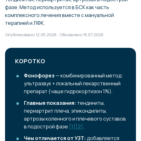
фазе. Метод используется в БСК как часть
комплексного лечения вместе с мануальной
терапией и ЛФК.
Опубликовано 12.05.2026 · Обновлено 15.07.2026
КОРОТКО
Фонофорез
— комбинированный метод:
ультразвук + локальный лекарственный
препарат (чаще гидрокортизон 1%).
Главные показания:
тендиниты,
периартрит плеча, эпикондилиты,
артрозы коленного и плечевого суставов
в подострой фазе
[1]
[2]
.
Чем отличается от УЗТ:
добавляется