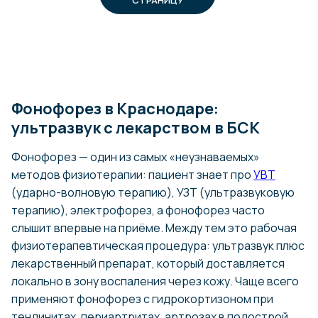
Фонофорез в Краснодаре:
ультразвук с лекарством в БСК
Фонофорез — один из самых «неузнаваемых»
методов физиотерапии: пациент знает про
УВТ
(ударно-волновую терапию), УЗТ (ультразвуковую
терапию), электрофорез, а фонофорез часто
слышит впервые на приёме. Между тем это рабочая
физиотерапевтическая процедура: ультразвук плюс
лекарственный препарат, который доставляется
локально в зону воспаления через кожу. Чаще всего
применяют фонофорез с гидрокортизоном при
тендинитах, периартритах, артрозах в подострой