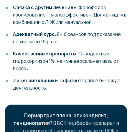
Связка с другим лечением.
Фонофорез
изолированно — малоэффективен. Должен идти в
комбинации с ЛФК или мануальной.
Адекватный курс.
8–10 сеансов под показание,
не «всем по 15 раз».
С нами у вас
Качественные препараты.
Стандартный
получится
гидрокортизон 1%, не «универсальная мазь от
всего».
Лицензия клиники
на физиотерапевтическую
деятельность.
Периартрит плеча, эпикондилит,
Вернуть свободу движения
тендинопатия?
В БСК подберём препарат и
и радость активной жизни
построим курс фонофореза в связке с ЛФК и