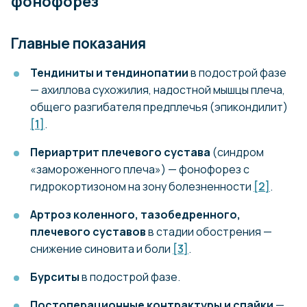
фонофорез
Главные показания
Тендиниты и тендинопатии
в подострой фазе
— ахиллова сухожилия, надостной мышцы плеча,
общего разгибателя предплечья (эпикондилит)
[1]
.
Периартрит плечевого сустава
(синдром
«замороженного плеча») — фонофорез с
гидрокортизоном на зону болезненности
[2]
.
Артроз коленного, тазобедренного,
плечевого суставов
в стадии обострения —
снижение синовита и боли
[3]
.
Бурситы
в подострой фазе.
Постоперационные контрактуры и спайки
—