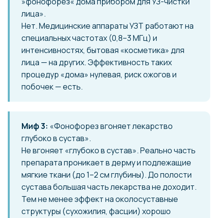
»фонофорез« дома прибором для УЗ-чистки
лица».
Нет. Медицинские аппараты УЗТ работают на
специальных частотах (0,8–3 МГц) и
интенсивностях, бытовая «косметика» для
лица — на других. Эффективность таких
процедур «дома» нулевая, риск ожогов и
побочек — есть.
Миф 3:
«Фонофорез вгоняет лекарство
глубоко в сустав».
Не вгоняет «глубоко в сустав». Реально часть
препарата проникает в дерму и подлежащие
мягкие ткани (до 1–2 см глубины). До полости
сустава большая часть лекарства не доходит.
Тем не менее эффект на околосуставные
структуры (сухожилия, фасции) хорошо