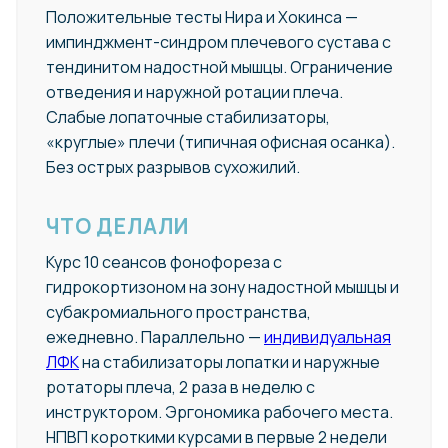
Положительные тесты Нира и Хокинса —
импинджмент-синдром плечевого сустава с
тендинитом надостной мышцы. Ограничение
отведения и наружной ротации плеча.
Слабые лопаточные стабилизаторы,
«круглые» плечи (типичная офисная осанка).
Без острых разрывов сухожилий.
ЧТО ДЕЛАЛИ
Курс 10 сеансов фонофореза с
гидрокортизоном на зону надостной мышцы и
субакромиального пространства,
ежедневно. Параллельно —
индивидуальная
ЛФК
на стабилизаторы лопатки и наружные
ротаторы плеча, 2 раза в неделю с
инструктором. Эргономика рабочего места.
НПВП короткими курсами в первые 2 недели