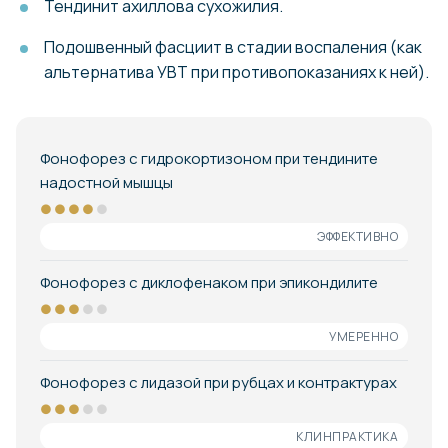
Тендинит ахиллова сухожилия.
Подошвенный фасциит в стадии воспаления (как
альтернатива УВТ при противопоказаниях к ней).
Фонофорез с гидрокортизоном при тендините
надостной мышцы
●●●●
●
ЭФФЕКТИВНО
Фонофорез с диклофенаком при эпикондилите
●●●
●●
УМЕРЕННО
Фонофорез с лидазой при рубцах и контрактурах
●●●
●●
КЛИНПРАКТИКА