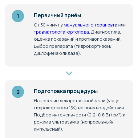
Первичный приём
1
От 30 минут у
мануального терапевта
или
травматолога-ортопеда
. Диагностика,
оценка показаний и противопоказаний.
Выбор препарата (гидрокортизон/
диклофенак/лидаза).
Подготовка процедуры
2
Нанесение лекарственной мази (чаще
гидрокортизон 1%) на зону воздействия.
Подбор интенсивности (0,2–0,8 Вт/см²) и
режима ультразвука (непрерывный/
импульсный).