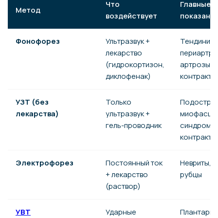
Что
Главные
Метод
воздействует
показани
Фонофорез
Ультразвук +
Тендиниты
лекарство
периартри
(гидрокортизон,
артрозы,
диклофенак)
контракту
УЗТ (без
Только
Подостры
лекарства)
ультразвук +
миофасци
гель-проводник
синдром, 
контракту
Электрофорез
Постоянный ток
Невриты, м
+ лекарство
рубцы
(раствор)
УВТ
Ударные
Плантарн