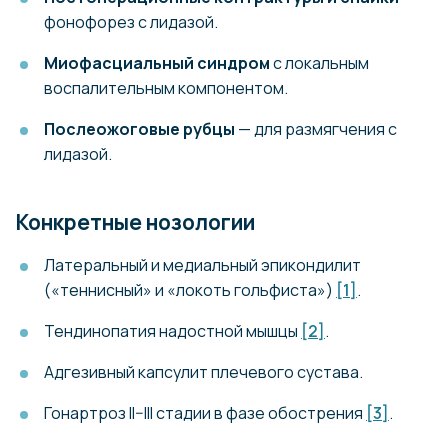
фонофорез с лидазой.
Миофасциальный синдром
с локальным
воспалительным компонентом.
Послеожоговые рубцы
— для размягчения с
лидазой.
Конкретные нозологии
Латеральный и медиальный эпикондилит
(«теннисный» и «локоть гольфиста»)
[1]
.
Тендинопатия надостной мышцы
[2]
.
Адгезивный капсулит плечевого сустава.
Гонартроз II–III стадии в фазе обострения
[3]
.