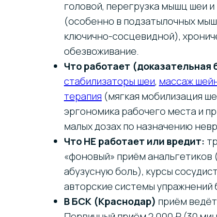
головой, перегрузка мышц шеи и
(особенно в подзатылочных мышц
ключично-сосцевидной), хрониче
обезвоживание.
Что работает (доказательная 
стабилизаторы шеи
,
массаж шей
терапия
(мягкая мобилизация ше
эргономика рабочего места и п
малых дозах по назначению невр
Что НЕ работает или вредит:
тр
«фоновый» приём анальгетиков (
абузусную боль), курсы сосудис
авторские системы упражнений 
В БСК (Краснодар)
приём ведё
Первичный приём 2 000 ₽ (30 мин