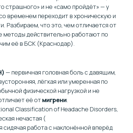
его страшного» и не «само пройдёт» — у
 со временем переходит в хроническую и
. Разбираем, что это, чем отличается от
ие методы действительно работают по
чим её в БСК (Краснодар).
Н)
— первичная головная боль с давящим,
усторонняя, лёгкая или умеренная по
обычной физической нагрузкой и не
отличает её от
мигрени
.
ional Classification of Headache Disorders,
ческая нечастая (
я сидячая работа с наклонённой вперёд