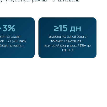
~3%
≥15 дн
ения страдает
в месяц головной боли в
ой ГБН (≥15 дней
течение >3 месяцев —
й боли в месяц)
критерий хронической ГБН по
ICHD-3