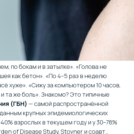
ем, по бокам и в затылке». «Голова не
 шея как бетон». «По 4–5 раз в неделю
сё хуже». «Сижу за компьютером 10 часов,
 и та же боль». Знакомо? Это типичные
ния (ГБН)
— самой распространённой
о данным крупных эпидемиологических
–40% взрослых в текущем году и у 30–78%
den of Disease Study, Stovner и соавт.,