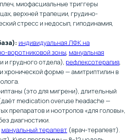
 плеч, миофасциальные триггеры
ах, верхней трапеции, грудино-
ский стресс и недосып, гиподинамия,
база):
индивидуальная ЛФК на
но-воротниковой зоны
,
мануальная
и и грудного отдела),
рефлексотерапия
,
ри хронической форме — амитриптилин в
олога.
иптаны (это для мигрени), длительный
даёт medication overuse headache —
тых препаратов и ноотропов «для головы»,
без диагностики.
т
мануальный терапевт
(врач-терапевт).
ут). Курс программы — 8–12 недель.