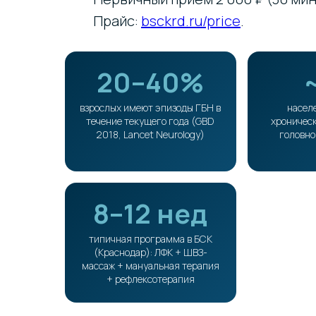
Прайс:
bsckrd.ru/price
.
20–40%
взрослых имеют эпизоды ГБН в
насел
течение текущего года (GBD
хроническ
2018, Lancet Neurology)
головно
8–12 нед
типичная программа в БСК
(Краснодар): ЛФК + ШВЗ-
массаж + мануальная терапия
+ рефлексотерапия