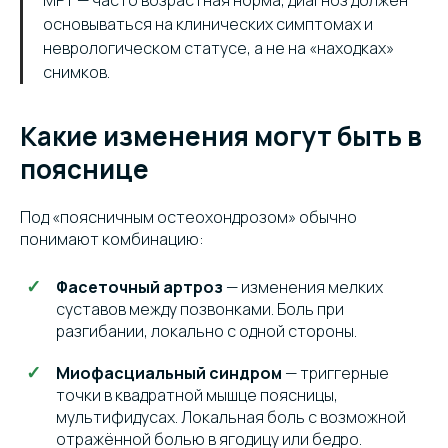
МРТ — часто возрастная норма, диагноз должен
основываться на клинических симптомах и
неврологическом статусе, а не на «находках»
снимков.
Какие изменения могут быть в
пояснице
Под «поясничным остеохондрозом» обычно
понимают комбинацию:
Фасеточный артроз
— изменения мелких
суставов между позвонками. Боль при
разгибании, локально с одной стороны.
Миофасциальный синдром
— триггерные
точки в квадратной мышце поясницы,
мультифидусах. Локальная боль с возможной
отражённой болью в ягодицу или бедро.