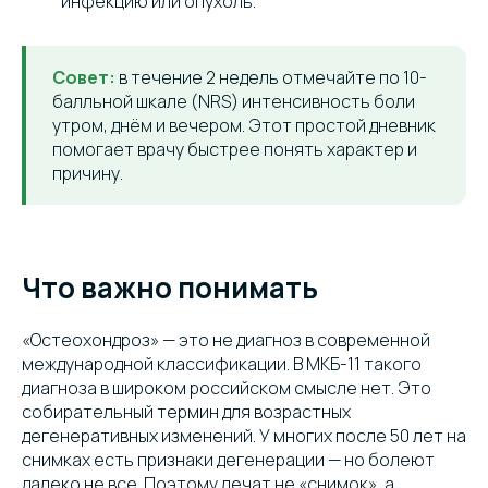
инфекцию или опухоль.
Совет:
в течение 2 недель отмечайте по 10-
балльной шкале (NRS) интенсивность боли
утром, днём и вечером. Этот простой дневник
помогает врачу быстрее понять характер и
причину.
Что важно понимать
«Остеохондроз» — это не диагноз в современной
международной классификации. В МКБ-11 такого
диагноза в широком российском смысле нет. Это
собирательный термин для возрастных
дегенеративных изменений. У многих после 50 лет на
снимках есть признаки дегенерации — но болеют
далеко не все. Поэтому лечат не «снимок», а