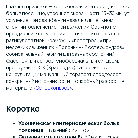
Главные признаки — хроническая или периодическая
боль в пояснице, утренняя скованность 15–30 минут,
усиление при разгибании назад и длительном
стоянии, облегчение при движении. Обычно нет
иррадиации в ногу — этим отличается от грыжи с
радикулопатией. Возможны «прострелы» при
неловких движениях. «Поясничный остеохондроз» —
собирательный термин для разных состояний:
фасеточный артроз, миофасциальный синдром,
протрузии. В БСК (Краснодар) на первичной
консультации мануальный терапевт определяет
конкретный источник боли. Подробный разбор — в
материале
«Остеохондроз»
.
Коротко
Хроническая или периодическая боль в
пояснице
— главный симптом.
Скованность по утрам
15–30 минут, «нужно