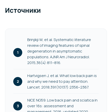
Источники
Brinjikji W, et al. Systematic literature
review of imaging features of spinal
degeneration in asymptomatic
populations. AJNR Am J Neuroradiol.
2015,36(4):811–816.
Hartvigsen J, et al. What low back pain is
and why we need to pay attention.
Lancet. 2018,391(10137):2356–2367.
NICE NG59. Low back pain and sciatica in
over 16s: assessment and
management. 2016, updated 2020.