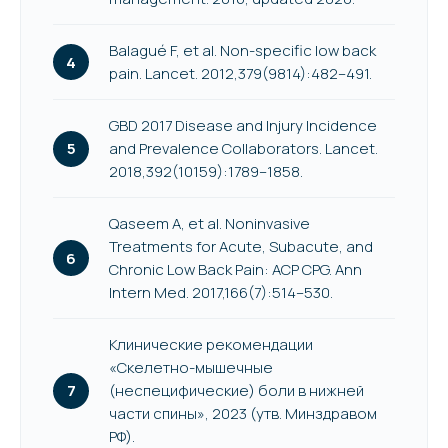
Balagué F, et al. Non-specific low back
pain. Lancet. 2012,379(9814):482–491.
GBD 2017 Disease and Injury Incidence
and Prevalence Collaborators. Lancet.
2018,392(10159):1789–1858.
Qaseem A, et al. Noninvasive
Treatments for Acute, Subacute, and
Chronic Low Back Pain: ACP CPG. Ann
Intern Med. 2017,166(7):514–530.
Клинические рекомендации
«Скелетно-мышечные
(неспецифические) боли в нижней
части спины», 2023 (утв. Минздравом
РФ).