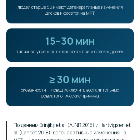
людей старше 50 имеют дегенеративные изменения
дисков и фасеток на МРТ
15–30 мин
типичная утренняя скованность при «остеохондрозе»
≥ 30 мин
скованности — повод исключить воспалительные
ревматологические причины
По данным Brinjikji et al. (AJNR 2015) и Hartvigsen et
al. (Lancet 2018), дегенеративные изменения на