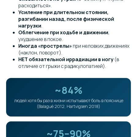
расходиться».
Усиление при длительном стоянии,
разгибании назад, после физической
нагрузки
.
Облегчение при ходьбе и движении
,
ухудшение в покое.
Иногда «прострелы»
при неловких движениях
(наклон, поворот).
НЕТ обязательной иррадиации в ногу
(в
отличие от грыжи с радикулопатией).
~84%
людей хотя бы раз в жизни испытывают боль в пояснице
(Balagué 2012, Hartvigsen 2018)
~75–90%