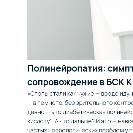
Полинейропатия: симпт
сопровождение в БСК 
«Стопы стали как чужие — вроде иду,
— в темноте, без зрительного контро
давно — это диабетическая полиней
кислоту“. А что дальше? И это — нав
частых неврологических проблем у п