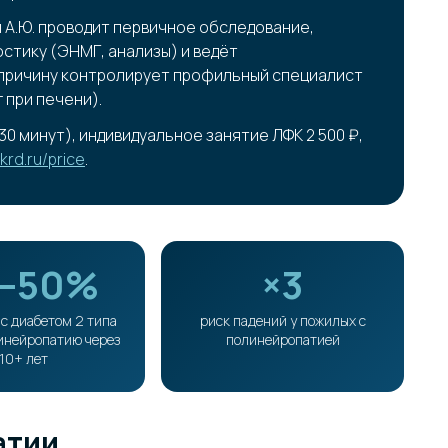
 А.Ю. проводит первичное обследование,
стику (ЭНМГ, анализы) и ведёт
причину контролирует профильный специалист
 при печени).
30 минут), индивидуальное занятие ЛФК 2 500 ₽,
krd.ru/price
.
–50%
×3
с диабетом 2 типа
риск падений у пожилых с
инейропатию через
полинейропатией
10+ лет
атии