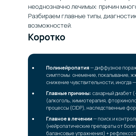
неоднозначно лечимых: причин мног
Разбираем главные типы, диагностик
возможностей.
Коротко
Полинейропатия
— диффузное пораж
симптомы: онемение, покалывание, жж
снижение чувствительности, иногда —
Главные причины:
сахарный диабет (
(алкоголь, химиотерапия, фторхиноло
процессы (CIDP), наследственные фор
Главное в лечении
— поиск и контро
(нейропатические препараты от боли)
балансовые упражнения) + рефлексот