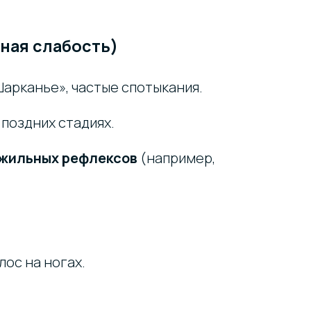
ая слабость)
арканье», частые спотыкания.
 поздних стадиях.
ожильных рефлексов
(например,
лос на ногах.