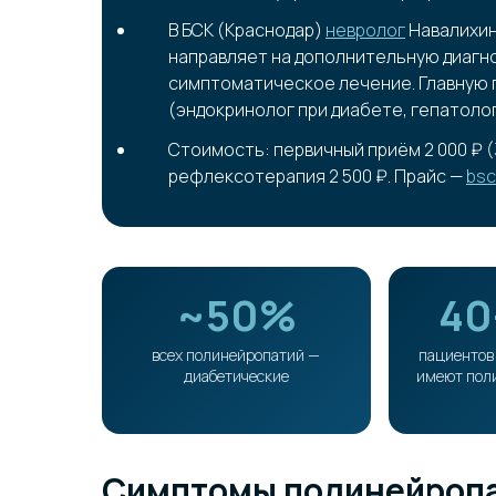
В БСК (Краснодар)
невролог
Навалихин
направляет на дополнительную диагно
симптоматическое лечение. Главную 
(эндокринолог при диабете, гепатолог
Стоимость: первичный приём 2 000 ₽ (
рефлексотерапия 2 500 ₽. Прайс —
bsc
~50%
40
всех полинейропатий —
пациентов 
диабетические
имеют пол
Симптомы полинейроп