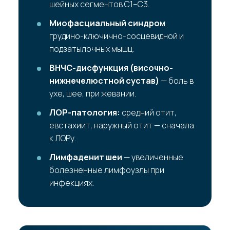
шейных сегментов C1–C3.
Миофасциальный синдром
грудино-ключично-сосцевидной и
подзатылочных мышц.
ВНЧС-дисфункция (височно-
нижнечелюстной сустав)
— боль в
ухе, шее, при жевании.
ЛОР-патология:
средний отит,
евстахиит, наружный отит — сначала
к ЛОРу.
Лимфаденит шеи
— увеличенные
болезненные лимфоузлы при
инфекциях.