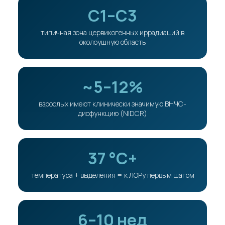
C1–C3
типичная зона цервикогенных иррадиаций в
околоушную область
~5–12%
взрослых имеют клинически значимую ВНЧС-
дисфункцию (NIDCR)
37 °C+
температура + выделения = к ЛОРу первым шагом
6–10 нед