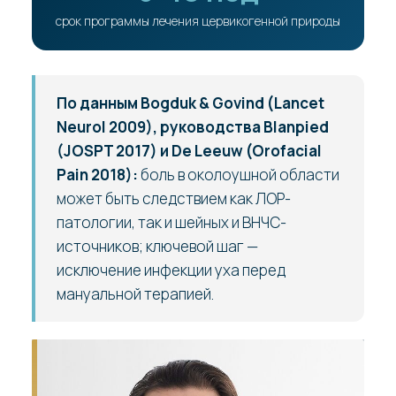
срок программы лечения цервикогенной природы
По данным Bogduk & Govind (Lancet
Neurol 2009), руководства Blanpied
(JOSPT 2017) и De Leeuw (Orofacial
Pain 2018):
боль в околоушной области
может быть следствием как ЛОР-
патологии, так и шейных и ВНЧС-
источников; ключевой шаг —
исключение инфекции уха перед
мануальной терапией.