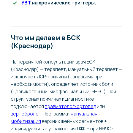
УВТ
на хронические триггеры.
Что мы делаем в БСК
(Краснодар)
На первичной консультации врач БСК
(Краснодар) — терапевт, мануальный терапевт —
исключает ЛОР-причины (направляя при
необходимости), определяет источник боли
(цервикогенный, миофасциальный, ВНЧС). При
структурных причинах к диагностике
подключается
травматолог-ортопед
или
вертебролог
. Программа:
мануальная
мобилизация
верхних шейных сегментов +
индивидуальные упражнения ЛФК + при ВНЧС-