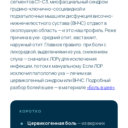
сегментов C1–C3, миофасциальный синдром
грудино-ключично-сосцевидной и
подзатылочных мышц или дисфункция височно-
нижнечелюстного сустава (ВНЧС) отдают в
околоушную область — и это наш профиль. Реже
причина в ухе: средний отит, евстахиит,
наружный отит. Главное правило: при боли с
лихорадкой, выделениями из уха, снижением
слуха — сначала к ЛОРу для исключения
инфекции, потом к мануальному. Если ЛОР
исключил патологию уха — лечим как
цервикогенный синдром или ВНЧС. Подробный
разбор болей в шее — в материале
«Боль в шее»
.
КОРОТКО
Цервикогенная боль
— из верхних