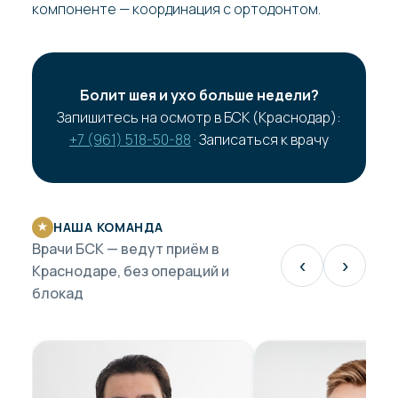
компоненте — координация с ортодонтом.
Болит шея и ухо больше недели?
Запишитесь на осмотр в БСК (Краснодар):
+7 (961) 518-50-88
· Записаться к врачу
НАША КОМАНДА
★
Врачи БСК — ведут приём в
‹
›
Краснодаре, без операций и
блокад