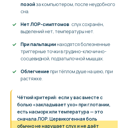
позой
за компьютером, после неудобного
сна.
Нет ЛОР-симптомов
: слух сохранён,
выделений нет, температуры нет.
При пальпации
находятся болезненные
триггерные точки в грудино-ключично-
сосцевидной, подзатылочной мышцах.
Облегчение
при тёплом душе на шею, при
растяжке.
Чёткий критерий: если у вас вместе с
болью «закладывает ухо» при глотании,
есть насморк или температура — это
сначала ЛОР. Цервикогенная боль
обычно не нарушает слух и не даёт