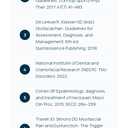
Guidelines. J Orthop Sports Phys
Ther. 2017;47(7):A1–A83.
De Leeuw R, Klasser GD (eds).
Orofacial Pain: Guidelines for
Assessment, Diagnosis, and
Management. 6th ed.
Quintessence Publishing, 2018.
National Institute of Dental and
Craniofacial Research (NIDCR). TMJ
Disorders. 2022.
Cohen SP. Epidemiology, diagnosis,
and treatment of neck pain. Mayo
Clin Proc. 2015;90(2):284–299.
Travell JG, Simons DG. Myofascial
Pain and Dysfunction: The Trigger