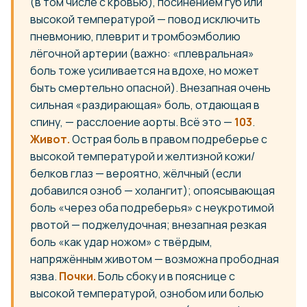
(в том числе с кровью), посинением губ или
высокой температурой — повод исключить
пневмонию, плеврит и тромбоэмболию
лёгочной артерии (важно: «плевральная»
боль тоже усиливается на вдохе, но может
быть смертельно опасной). Внезапная очень
сильная «раздирающая» боль, отдающая в
спину, — расслоение аорты. Всё это —
103
.
Живот.
Острая боль в правом подреберье с
высокой температурой и желтизной кожи/
белков глаз — вероятно, жёлчный (если
добавился озноб — холангит); опоясывающая
боль «через оба подреберья» с неукротимой
рвотой — поджелудочная; внезапная резкая
боль «как удар ножом» с твёрдым,
напряжённым животом — возможна прободная
язва.
Почки.
Боль сбоку и в пояснице с
высокой температурой, ознобом или болью