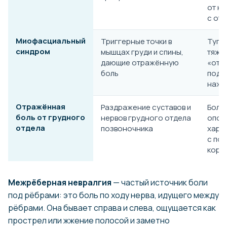
от к
с от
Миофасциальный
Триггерные точки в
Туго
синдром
мышцах груди и спины,
тяж в
дающие отражённую
«отда
боль
подр
нажа
Отражённая
Раздражение суставов и
Боль
боль от грудного
нервов грудного отдела
опоя
отдела
позвоночника
хара
с по
корп
Межрёберная невралгия
— частый источник боли
под рёбрами: это боль по ходу нерва, идущего между
рёбрами. Она бывает справа и слева, ощущается как
прострел или жжение полосой и заметно