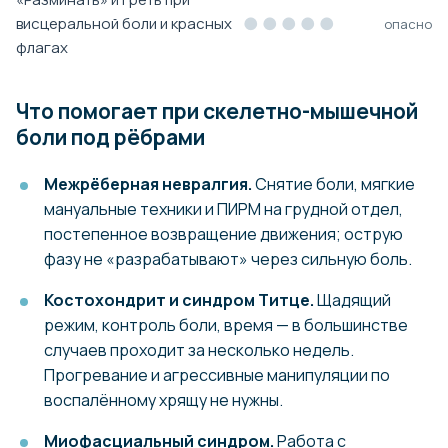
●●●●●
висцеральной боли и красных
опасно
флагах
Что помогает при скелетно-мышечной
боли под рёбрами
Межрёберная невралгия.
Снятие боли, мягкие
мануальные техники и ПИРМ на грудной отдел,
постепенное возвращение движения; острую
фазу не «разрабатывают» через сильную боль.
Костохондрит и синдром Титце.
Щадящий
режим, контроль боли, время — в большинстве
случаев проходит за несколько недель.
Прогревание и агрессивные манипуляции по
воспалённому хрящу не нужны.
Миофасциальный синдром.
Работа с