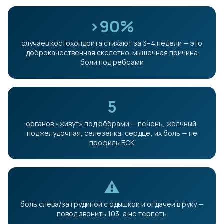
>90%
случаев костохондрита стихают за 3–4 недели — это
доброкачественная скелетно-мышечная причина
боли под рёбрами
5
органов «живут» под рёбрами — печень, жёлчный,
поджелудочная, селезёнка, сердце; их боль — не
профиль БСК
⚠
боль слева/за грудиной с одышкой и отдачей в руку —
повод звонить 103, а не терпеть