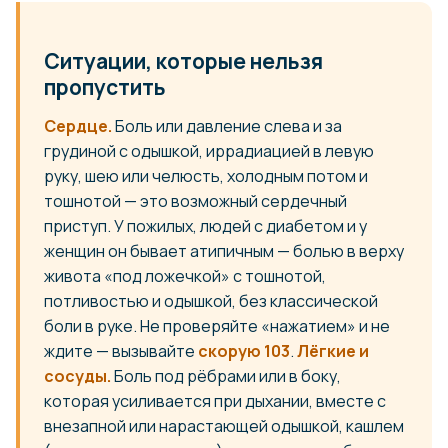
Ситуации, которые нельзя
пропустить
Сердце.
Боль или давление слева и за
грудиной с одышкой, иррадиацией в левую
руку, шею или челюсть, холодным потом и
тошнотой — это возможный сердечный
приступ. У пожилых, людей с диабетом и у
женщин он бывает атипичным — болью в верху
живота «под ложечкой» с тошнотой,
потливостью и одышкой, без классической
боли в руке. Не проверяйте «нажатием» и не
ждите — вызывайте
скорую 103
.
Лёгкие и
сосуды.
Боль под рёбрами или в боку,
которая усиливается при дыхании, вместе с
внезапной или нарастающей одышкой, кашлем