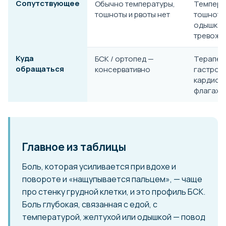
Сопутствующее
Обычно температуры,
Температ
тошноты и рвоты нет
тошнота,
одышка,
тревожн
Куда
БСК / ортопед —
Терапевт
обращаться
консервативно
гастроэ
кардиоло
флагах 
Главное из таблицы
Боль, которая усиливается при вдохе и
повороте и «нащупывается пальцем», — чаще
про стенку грудной клетки, и это профиль БСК.
Боль глубокая, связанная с едой, с
температурой, желтухой или одышкой — повод