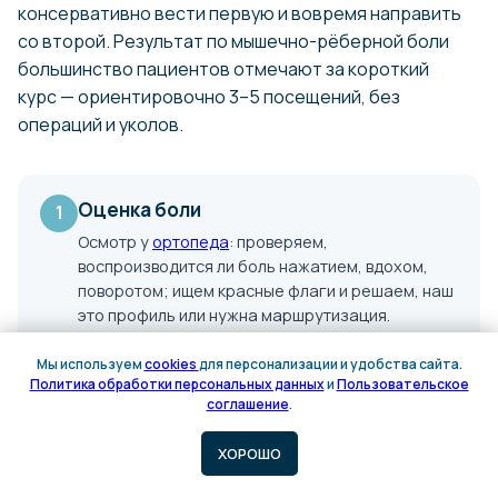
консервативно вести первую и вовремя направить
со второй. Результат по мышечно-рёберной боли
большинство пациентов отмечают за короткий
курс — ориентировочно 3–5 посещений, без
операций и уколов.
Оценка боли
1
Осмотр у
ортопеда
: проверяем,
воспроизводится ли боль нажатием, вдохом,
поворотом; ищем красные флаги и решаем, наш
это профиль или нужна маршрутизация.
Мы используем
cookies
для персонализации и удобства сайта.
Политика обработки персональных данных
и
Пользовательское
Онлайн
Онлайн
соглашение
.
запись
запись
Снятие боли
2
ХОРОШО
При мышечно-рёберной причине — мягкие
мануальные техники и ПИРМ у
мануального