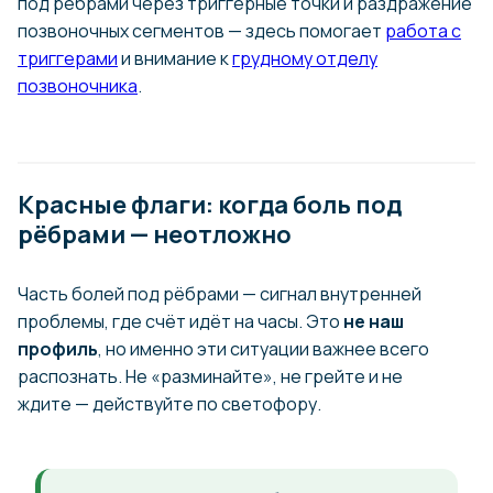
под рёбрами через триггерные точки и раздражение
позвоночных сегментов — здесь помогает
работа с
триггерами
и внимание к
грудному отделу
позвоночника
.
Красные флаги: когда боль под
рёбрами — неотложно
Часть болей под рёбрами — сигнал внутренней
проблемы, где счёт идёт на часы. Это
не наш
профиль
, но именно эти ситуации важнее всего
распознать. Не «разминайте», не грейте и не
ждите — действуйте по светофору.