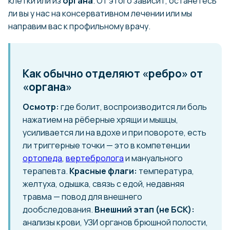
клетки или из
органа
. От этого зависит, останетесь
ли вы у нас на консервативном лечении или мы
направим вас к профильному врачу.
Как обычно отделяют «ребро» от
«органа»
Осмотр:
где болит, воспроизводится ли боль
нажатием на рёберные хрящи и мышцы,
усиливается ли на вдохе и при повороте, есть
ли триггерные точки — это в компетенции
ортопеда
,
вертебролога
и мануального
терапевта.
Красные флаги:
температура,
желтуха, одышка, связь с едой, недавняя
травма — повод для внешнего
дообследования.
Внешний этап (не БСК):
анализы крови, УЗИ органов брюшной полости,