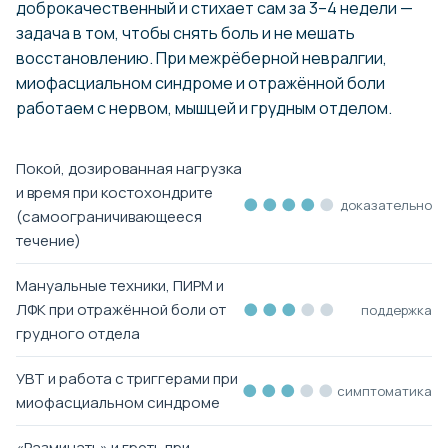
доброкачественный и стихает сам за 3–4 недели —
задача в том, чтобы снять боль и не мешать
восстановлению. При межрёберной невралгии,
миофасциальном синдроме и отражённой боли
работаем с нервом, мышцей и грудным отделом.
Покой, дозированная нагрузка
и время при костохондрите
●●●●
●
доказательно
(самоограничивающееся
течение)
Мануальные техники, ПИРМ и
●●●
●●
ЛФК при отражённой боли от
поддержка
грудного отдела
УВТ и работа с триггерами при
●●●
●●
симптоматика
миофасциальном синдроме
«Разминать» и греть при