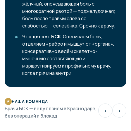
жёлчный; опоясывающая боль с
многократной рвотой — поджелудочная;
боль после травмы слева со
слабостью — селезёнка. Срочно к врачу.
Что делает БСК.
Оцениваем боль,
отделяем «ребро и мышцу» от «органа»,
консервативно ведём скелетно-
мышечную составляющую и
маршрутизируем к профильному врачу,
когда причина внутри.
НАША КОМАНДА
★
Врачи БСК — ведут приём в Краснодаре,
‹
›
без операций и блокад