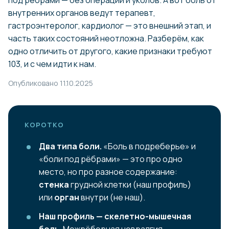
под рёбрами — без операций и уколов. А вот боль от
внутренних органов ведут терапевт,
гастроэнтеролог, кардиолог — это внешний этап, и
часть таких состояний неотложна. Разберём, как
одно отличить от другого, какие признаки требуют
103, и с чем идти к нам.
Опубликовано 11.10.2025
КОРОТКО
Два типа боли.
«Боль в подреберье» и
«боли под рёбрами» — это про одно
место, но про разное содержание:
стенка
грудной клетки (наш профиль)
или
орган
внутри (не наш).
Наш профиль — скелетно-мышечная