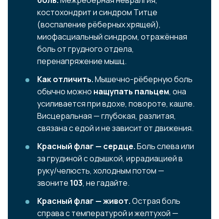
боль.
Межрёберная невралгия,
костохондрит и синдром Титце
(воспаление рёберных хрящей),
миофасциальный синдром, отражённая
боль от грудного отдела,
перенапряжение мышц.
Как отличить.
Мышечно-рёберную боль
обычно можно
нащупать пальцем
, она
усиливается при вдохе, повороте, кашле.
Висцеральная — глубокая, разлитая,
связана с едой и не зависит от движения.
Красный флаг — сердце.
Боль слева или
за грудиной с одышкой, иррадиацией в
руку/челюсть, холодным потом —
звоните
103
, не гадайте.
Красный флаг — живот.
Острая боль
справа с температурой и желтухой —