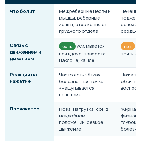
Что болит
Межрёберные нервы и
Печень, 
мышцы, рёберные
поджелу
хрящи, отражение от
селезёнк
грудного отдела
сердце
Связь с
усиливается
от
есть
нет
движением и
при вдохе, повороте,
почти не
дыханием
наклоне, кашле
Реакция на
Часто есть чёткая
Нажатие
нажатие
болезненная точка —
обычно 
«нащупывается
воспрои
пальцем»
Провокатор
Поза, нагрузка, сон в
Жирная е
неудобном
физнагру
положении, резкое
глубоко
движение
болезни 