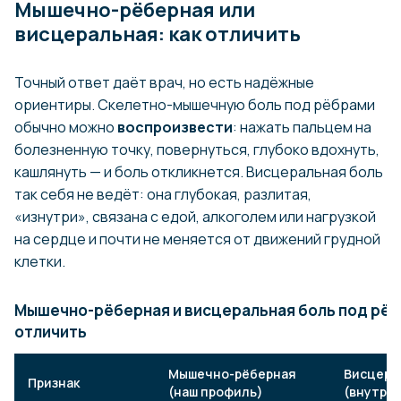
Мышечно-рёберная или
висцеральная: как отличить
Точный ответ даёт врач, но есть надёжные
ориентиры. Скелетно-мышечную боль под рёбрами
обычно можно
воспроизвести
: нажать пальцем на
болезненную точку, повернуться, глубоко вдохнуть,
кашлянуть — и боль откликнется. Висцеральная боль
так себя не ведёт: она глубокая, разлитая,
«изнутри», связана с едой, алкоголем или нагрузкой
на сердце и почти не меняется от движений грудной
клетки.
Мышечно-рёберная и висцеральная боль под рёб
отличить
Мышечно-рёберная
Висцера
Признак
(наш профиль)
(внутре