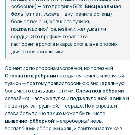
рёберной) — это профиль БСК.
Висцеральная
боль
(от лат.
viscera
— внутренние органы) —
боль от печени, жёлчного пузыря,
поджелудочной, селезёнки, желудка или
сердца. Это профиль терапевта,
гастроэнтеролога и кардиолога, а не опорно-
двигательной клиники.
Ориентир по сторонам условный, но полезный.
Справа под рёбрами
находятся печень и жёлчный
пузырь — поэтому правостороннюю висцеральную
боль часто связывают с ними.
Слева под рёбрами
—
селезёнка, часть желудка и поджелудочной, а выше и
по центру, за грудиной, — сердце. Но и справа, и
слева боль точно так же может быть чисто
мышечно-рёберной
: межрёберный нерв,
воспалённый рёберный хрящ и триггерная точка в