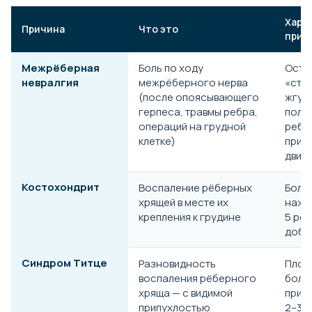
Хара
Причина
Что это
приз
Межрёберная
Боль по ходу
Остр
невралгия
межрёберного нерва
«стр
(после опоясывающего
жгуч
герпеса, травмы ребра,
поло
операций на грудной
ребр
клетке)
при в
движ
Костохондрит
Воспаление рёберных
Боле
хрящей в месте их
нажа
крепления к грудине
5 рёб
добр
Синдром Титце
Разновидность
Плот
воспаления рёберного
боле
хряща — с видимой
припу
припухлостью
2–3 р