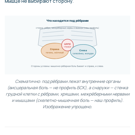
мышце не выбирают сторону.
Что находится под рёбрами
стенка: рёбра, межрёберные нервы и мышцы (наш профиль)
центр
сердце
Справа
Слева
печень, жёлчный
селезёнка, желудок
Стороны условны: мышечно-рёберная боль бывает и справа, и слева.
Схематично: под рёбрами лежат внутренние органы
(висцеральная боль — не профиль БСК), а снаружи — стенка
грудной клетки с рёбрами, хрящами, межрёберными нервами
и мышцами (скелетно-мышечная боль — наш профиль).
Изображение упрощено.