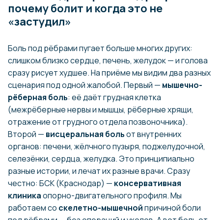
почему болит и когда это не
«застудил»
Боль под рёбрами пугает больше многих других:
слишком близко сердце, печень, желудок — и голова
сразу рисует худшее. На приёме мы видим два разных
сценария под одной жалобой. Первый —
мышечно-
рёберная боль
: её даёт грудная клетка
(межрёберные нервы и мышцы, рёберные хрящи,
отражение от грудного отдела позвоночника).
Второй —
висцеральная боль
от внутренних
органов: печени, жёлчного пузыря, поджелудочной,
селезёнки, сердца, желудка. Это принципиально
разные истории, и лечат их разные врачи. Сразу
честно: БСК (Краснодар) —
консервативная
клиника
опорно-двигательного профиля. Мы
работаем со
скелетно-мышечной
причиной боли