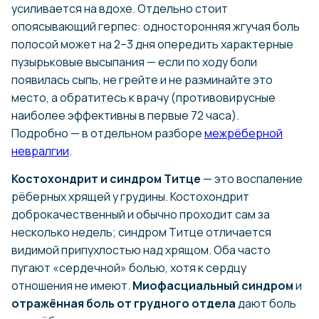
усиливается на вдохе. Отдельно стоит
опоясывающий герпес: односторонняя жгучая боль
полосой может на 2–3 дня опередить характерные
пузырьковые высыпания — если по ходу боли
появилась сыпь, не грейте и не разминайте это
место, а обратитесь к врачу (противовирусные
наиболее эффективны в первые 72 часа).
Подробно — в отдельном разборе
межрёберной
невралгии
.
Костохондрит и синдром Титце
— это воспаление
рёберных хрящей у грудины. Костохондрит
доброкачественный и обычно проходит сам за
несколько недель; синдром Титце отличается
видимой припухлостью над хрящом. Оба часто
пугают «сердечной» болью, хотя к сердцу
отношения не имеют.
Миофасциальный синдром
и
отражённая боль от грудного отдела
дают боль