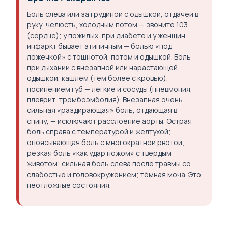
Боль слева или за грудиной с одышкой, отдачей в
руку, челюсть, холодным потом — звоните 103
(сердце); у пожилых, при диабете и у женщин
инфаркт бывает атипичным — болью «под
ложечкой» с тошнотой, потом и одышкой. Боль
при дыхании с внезапной или нарастающей
одышкой, кашлем (тем более с кровью),
посинением губ — лёгкие и сосуды (пневмония,
плеврит, тромбоэмболия). Внезапная очень
сильная «раздирающая» боль, отдающая в
спину, — исключают расслоение аорты. Острая
боль справа с температурой и желтухой;
опоясывающая боль с многократной рвотой;
резкая боль «как удар ножом» с твёрдым
животом; сильная боль слева после травмы со
слабостью и головокружением; тёмная моча. Это
неотложные состояния.