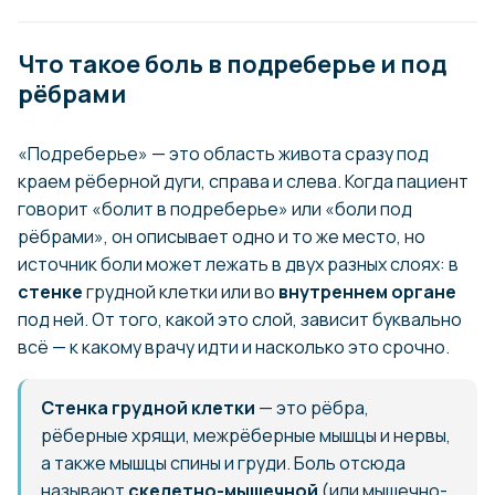
Что такое боль в подреберье и под
рёбрами
«Подреберье» — это область живота сразу под
краем рёберной дуги, справа и слева. Когда пациент
говорит «болит в подреберье» или «боли под
рёбрами», он описывает одно и то же место, но
источник боли может лежать в двух разных слоях: в
стенке
грудной клетки или во
внутреннем органе
под ней. От того, какой это слой, зависит буквально
всё — к какому врачу идти и насколько это срочно.
Стенка грудной клетки
— это рёбра,
рёберные хрящи, межрёберные мышцы и нервы,
а также мышцы спины и груди. Боль отсюда
называют
скелетно-мышечной
(или мышечно-