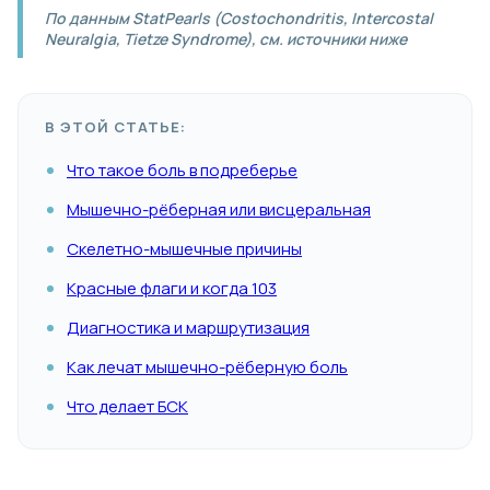
По данным StatPearls (Costochondritis, Intercostal
Neuralgia, Tietze Syndrome), см. источники ниже
В ЭТОЙ СТАТЬЕ:
Что такое боль в подреберье
Мышечно-рёберная или висцеральная
Скелетно-мышечные причины
Красные флаги и когда 103
Диагностика и маршрутизация
Как лечат мышечно-рёберную боль
Что делает БСК