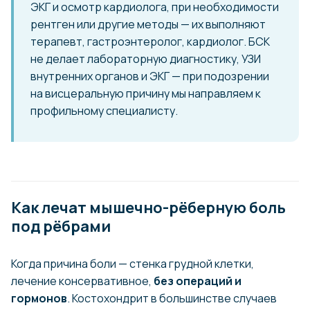
ЭКГ и осмотр кардиолога, при необходимости
рентген или другие методы — их выполняют
терапевт, гастроэнтеролог, кардиолог. БСК
не делает лабораторную диагностику, УЗИ
внутренних органов и ЭКГ — при подозрении
на висцеральную причину мы направляем к
профильному специалисту.
Как лечат мышечно-рёберную боль
под рёбрами
Когда причина боли — стенка грудной клетки,
лечение консервативное,
без операций и
гормонов
. Костохондрит в большинстве случаев