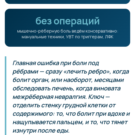
без операций
мышечно-рёберную боль ведём консервативно:
мануальные техники, УВТ по триггерам, ЛФК
Главная ошибка при боли под
рёбрами — сразу «лечить ребро», когда
болит орган, или наоборот, месяцами
обследовать печень, когда виновата
межрёберная невралгия. Ключ —
отделить
стенку
грудной клетки от
содержимого
: то, что болит при вдохе и
нащупывается пальцем, и то, что тянет
изнутри после еды.