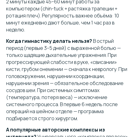
2 минуты каждые 45–60 минут работы за
компьютером (chin-tuck + растяжка трапеции +
ротация плеч). Регулярность важнее объёма: 10
минут ежедневно дают больше, чем 1 час раз в
неделю.
Когда гимнастику делать нельзя?
В острый
период (первые 3–5 дней) с выраженной болью —
только щадящие дыхательные упражнения. При
прогрессирующей слабости в руке, «свисании»
кисти, грубом онемении — сначала к неврологу. При
головокружении, нарушении координации,
нарушении зрения — обязательное обследование
сосудов шеи. При системных симптомах
(температура, потеря веса) — исключение
системного процесса. В первые 6 недель после
операций на шейном отделе — программа
подбирается строго хирургом.
А популярные авторские комплексы из
интернета?
Универсального «комплекса для всех»