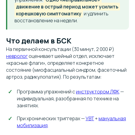
движение в острый период может усилить
корешковую симптоматику
и удлинить
восстановление на недели.
Что делаем в БСК
На первичной консультации (30 минут, 2 000 ₽)
невролог
оценивает шейный отдел, исключает
«красные флаги», определяет конкретное
состояние (миофасциальный синдром, фасеточный
артроз, радикулопатия). По результатам:
Программа упражнений с
инструктором ЛФК
—
индивидуальная, разобранная по технике на
занятиях.
При хронических триггерах —
УВТ
+
мануальная
мобилизация
.