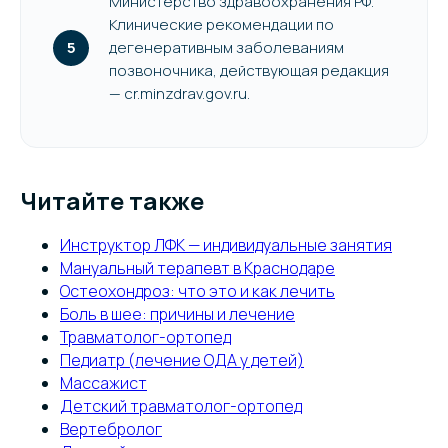
Министерство здравоохранения РФ.
Клинические рекомендации по
дегенеративным заболеваниям
позвоночника, действующая редакция
— cr.minzdrav.gov.ru.
Читайте также
Инструктор ЛФК — индивидуальные занятия
Мануальный терапевт в Краснодаре
Остеохондроз: что это и как лечить
Боль в шее: причины и лечение
Травматолог-ортопед
Педиатр (лечение ОДА у детей)
Массажист
Детский травматолог-ортопед
Вертебролог