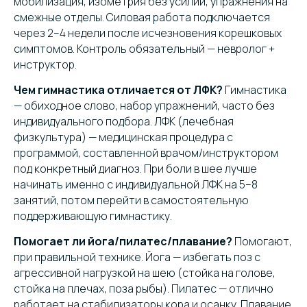
мобилизация, изометрия без усилий, упражнения на
смежные отделы. Силовая работа подключается
через 2–4 недели после исчезновения корешковых
симптомов. Контроль обязательный — невролог +
инструктор.
Чем гимнастика отличается от ЛФК?
Гимнастика
— обиходное слово, набор упражнений, часто без
индивидуального подбора. ЛФК (лечебная
физкультура) — медицинская процедура с
программой, составленной врачом/инструктором
под конкретный диагноз. При боли в шее лучше
начинать именно с индивидуальной ЛФК на 5–8
занятий, потом перейти в самостоятельную
поддерживающую гимнастику.
Помогает ли йога/пилатес/плавание?
Помогают,
при правильной технике. Йога — избегать поз с
агрессивной нагрузкой на шею (стойка на голове,
стойка на плечах, поза рыбы). Пилатес — отлично
работает на стабилизаторы кора и осанку. Плавание