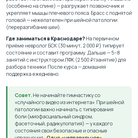
(особенно на спине) — разгружает позвоночник и
укрепляет мышцы плечевого пояса. Брасс с поднятой
головой — нежелателен при шейной патологии
(переразгибание шеи).
Где заниматься в Краснодаре?
На первичном
приёме невролог БСК (30 минут, 2 000 ₽) типирует
состояние и составит программу. Дальше — 5–8
занятий с инструктором ЛФК (2 500 ₽/занятие) для
разбора техники. После курса — домашняя
поддержка ежедневно.
Совет.
Не начинайте гимнастику со
«случайного видео из интернета». При шейной
патологии важно начинать с типирования
боли (миофасциальный синдром,
фасеточный, радикулопатия) — у каждого
состояния свои безопасные и опасные
упражнения.
Одно «неправильное»