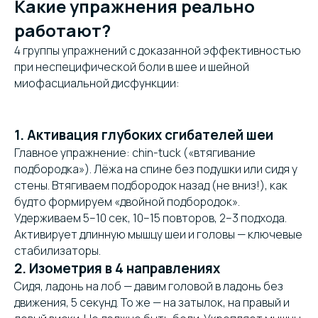
Какие упражнения реально
работают?
4 группы упражнений с доказанной эффективностью
при неспецифической боли в шее и шейной
миофасциальной дисфункции:
1. Активация глубоких сгибателей шеи
Главное упражнение: chin-tuck («втягивание
подбородка»). Лёжа на спине без подушки или сидя у
стены. Втягиваем подбородок назад (не вниз!), как
будто формируем «двойной подбородок».
Удерживаем 5–10 сек, 10–15 повторов, 2–3 подхода.
Активирует длинную мышцу шеи и головы — ключевые
стабилизаторы.
2. Изометрия в 4 направлениях
Сидя, ладонь на лоб — давим головой в ладонь без
движения, 5 секунд. То же — на затылок, на правый и