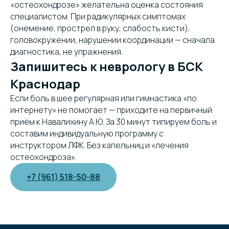
«остеохондрозе» желательна оценка состояния
специалистом. При радикулярных симптомах
(онемение, прострел в руку, слабость кисти),
головокружении, нарушении координации — сначала
диагностика, не упражнения.
Запишитесь к неврологу в БСК
Краснодар
Если боль в шее регулярная или гимнастика «по
интернету» не помогает — приходите на первичный
приём к Навалихину А.Ю. За 30 минут типируем боль и
составим индивидуальную программу с
инструктором ЛФК. Без капельниц и «лечения
остеохондроза».
+7 (961) 518-50-88