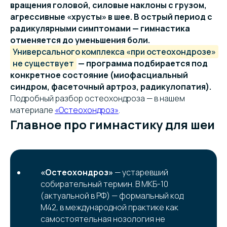
вращения головой, силовые наклоны с грузом,
агрессивные «хрусты» в шее. В острый период с
радикулярными симптомами — гимнастика
отменяется до уменьшения боли.
Универсального комплекса «при остеохондрозе»
не существует
— программа подбирается под
конкретное состояние (миофасциальный
синдром, фасеточный артроз, радикулопатия).
Подробный разбор остеохондроза — в нашем
материале
«Остеохондроз»
.
Главное про гимнастику для шеи
«Остеохондроз»
— устаревший
собирательный термин. В МКБ-10
(актуальной в РФ) — формальный код
M42, в международной практике как
самостоятельная нозология не