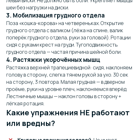
левый виски. Не должно быть боли. Укрепляет мышцы
шеи без нагрузки на диски.
3. Мобилизация грудного отдела
Поза «кошка-корова» на четвереньках. Открытие
грудного отдела с валиком (лёжа на спине, валик
поперёк грудного отдела, руки за головой). Ротации
сидя с руками крест на груди. Тугоподвижность
грудного отдела — частая причина шейной боли.
4. Растяжки укорочённых мышц
Растяжка верхней трапециевидной: сидя, наклоняем
голову в сторону, слегка тянем рукой за ухо. 30 сек
на сторону, 3 повтора. Малая грудная — в дверном
проёме, руки на уровне плеч, наклоняемся вперёд.
Лестничные мышцы — наклон головы в сторону +
лёгкая ротация.
Какие упражнения НЕ работают
или вредны?