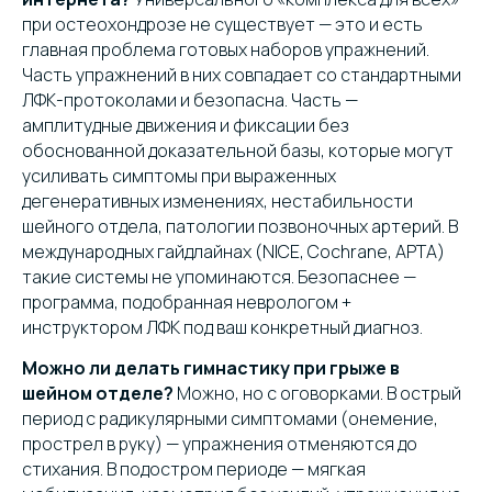
при остеохондрозе не существует — это и есть
главная проблема готовых наборов упражнений.
Часть упражнений в них совпадает со стандартными
ЛФК-протоколами и безопасна. Часть —
амплитудные движения и фиксации без
обоснованной доказательной базы, которые могут
усиливать симптомы при выраженных
дегенеративных изменениях, нестабильности
шейного отдела, патологии позвоночных артерий. В
международных гайдлайнах (NICE, Cochrane, APTA)
такие системы не упоминаются. Безопаснее —
программа, подобранная неврологом +
инструктором ЛФК под ваш конкретный диагноз.
Можно ли делать гимнастику при грыже в
шейном отделе?
Можно, но с оговорками. В острый
период с радикулярными симптомами (онемение,
прострел в руку) — упражнения отменяются до
стихания. В подостром периоде — мягкая