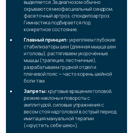
выделяется. За диагнозом обычно
скрываются миофасциальный синдром,
фасеточный артроз, спондилоартроз.
Гимнастика подбирается под
конкретное состояние.
Главный принцип:
укрепляем глубокие
стабилизаторы шеи (длинная мышца шеи
и головы), растягиваем укорочённые
мышцы (трапеция, лестничные),
разрабатываем грудной отдел и
плечевой пояс — часто корень шейной
боли там.
Запреты:
круговые вращения головой,
резкие наклоны и повороты с
амплитудой, силовые упражнения с
весом стоя над головой в острый период,
имитация мануальной терапии
(«хрустеть себе шею»).