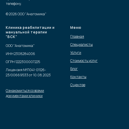
телефону.
© 2026 ООО "Анатомика"
Клиника реабилитации и
Меню
мануальной терапии
Главная
"БСК"
Специалисты
ООО "Анатомика"
Услуги
ИНН 2308284006
Стоимость услуг
ОГРН 1222300007225
Блог
Лицензия №Л041-01126-
23/00669533 от 10.08.2023
Контакты
О центре
Ознакомиться со всеми
документами клиники