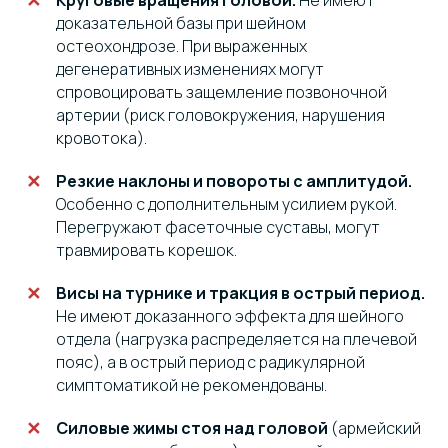
Круговые вращения головой.
Не имеют
доказательной базы при шейном
остеохондрозе. При выраженных
дегенеративных изменениях могут
спровоцировать защемление позвоночной
артерии (риск головокружения, нарушения
кровотока).
Резкие наклоны и повороты с амплитудой.
Особенно с дополнительным усилием рукой.
Перегружают фасеточные суставы, могут
травмировать корешок.
Висы на турнике и тракция в острый период.
Не имеют доказанного эффекта для шейного
отдела (нагрузка распределяется на плечевой
пояс), а в острый период с радикулярной
симптоматикой не рекомендованы.
Силовые жимы стоя над головой
(армейский