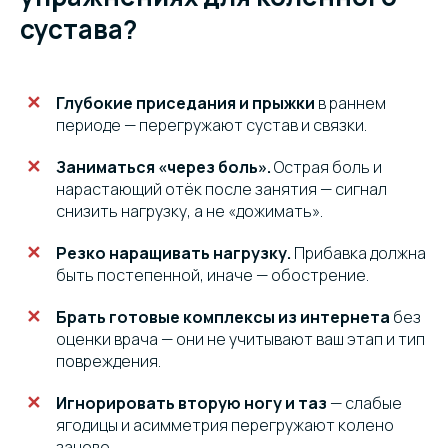
сустава?
Глубокие приседания и прыжки
в раннем
периоде — перегружают сустав и связки.
Заниматься «через боль».
Острая боль и
нарастающий отёк после занятия — сигнал
снизить нагрузку, а не «дожимать».
Резко наращивать нагрузку.
Прибавка должна
быть постепенной, иначе — обострение.
Брать готовые комплексы из интернета
без
оценки врача — они не учитывают ваш этап и тип
повреждения.
Игнорировать вторую ногу и таз
— слабые
ягодицы и асимметрия перегружают колено
заново.