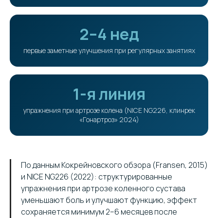
2–4 нед
первые заметные улучшения при регулярных занятиях
1-я линия
упражнения при артрозе колена (NICE NG226, клинрек
«Гонартроз» 2024)
По данным Кокрейновского обзора (Fransen, 2015)
и NICE NG226 (2022): структурированные
упражнения при артрозе коленного сустава
уменьшают боль и улучшают функцию, эффект
сохраняется минимум 2–6 месяцев после