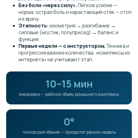
Без боли «через силу».
Лёгкое усилие —
норма, острая боль и нарастающий отёк — стоп
и к врачу.
Этапность:
изометрия → разгибание →
силовые (мостик, полуприсед) → баланс и
функция.
Первые недели — с инструктором.
Техника и
прогрессия важнее количества, «комплексы из
интернета» не учитывают этап.
10–15 мин
ежедневно — рабочий объём домашнего комплекса
0°
полное разгибание — приоритет ранних недель