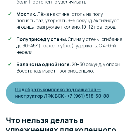
боли. Постепенно увеличивать.
Мостик.
Лёжа на спине, стопы на полу —
поднять таз, удержать 3–5 секунд. Активирует
ягодицы, разгружает колено. 10–12 повторов.
Полуприсед у стены.
Спина у стены, сгибание
до 30–45° (позже глубже), удержать. С 4–6-й
недели.
Баланс на одной ноге.
20–30 секунд, у опоры.
Восстанавливает проприоцепцию.
Подобрать комплекс под ваш этап —
инструктор ЛФК БСК · +7 (961) 518-50-88
Что нельзя делать в
упражнениях для коленного