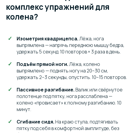
комплекс упражнений для
колена?
Изометрия квадрицепса.
Лёжа, нога
выпрямлена — напрячь переднюю мышцу бедра,
удержать 5 секунд. 10 повторов × 3 раза в день.
Подъём прямой ноги.
Лёжа, колено
выпрямлено — поднять ногу на 20–30 см,
удержать 2–3 секунды, опустить. 10–15 повторов.
Пассивное разгибание.
Валик или свёрнутое
полотенце под пятку, нога расслаблена —
колено «провисает» к полному разгибанию. 10
минут.
Сгибание сидя.
На краю стула, подтягивать
пятку под себя в комфортной амплитуде, без