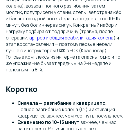
колена), возврат полного разгибания, затем —
мостик, полуприседы у стены, степы, велотренажёр
и баланс на одной ноге. Делать ежедневно по 10–15
минут, без боли «через силу». Конкретный набор и
нагрузку подбирают под причину (травма, после
операции,
артроз и общая реабилитация колена
) и
этап восстановления — поэтому первые недели
лучше с инструктором ЛФК в БСК (Краснодар).
Готовые комплексы из интернета опасны: одно и то
же упражнение бывает вредным на 2-й неделе и
полезным на 8-й.
Коротко
Сначала — разгибание и квадрицепс.
Полное разгибание колена (0°) и активация
квадрицепса важнее, чем «согнуть посильнее».
Ежедневно по 10–15 минут
важнее, чем час
раз в неделю. Регулярность решает.