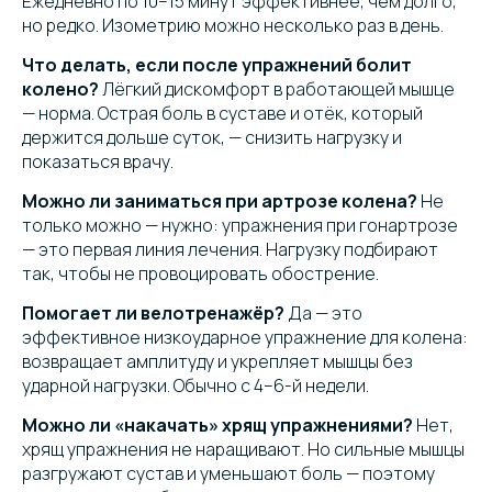
Ежедневно по 10–15 минут эффективнее, чем долго,
но редко. Изометрию можно несколько раз в день.
Что делать, если после упражнений болит
колено?
Лёгкий дискомфорт в работающей мышце
— норма. Острая боль в суставе и отёк, который
держится дольше суток, — снизить нагрузку и
показаться врачу.
Можно ли заниматься при артрозе колена?
Не
только можно — нужно: упражнения при гонартрозе
— это первая линия лечения. Нагрузку подбирают
так, чтобы не провоцировать обострение.
Помогает ли велотренажёр?
Да — это
эффективное низкоударное упражнение для колена:
возвращает амплитуду и укрепляет мышцы без
ударной нагрузки. Обычно с 4–6-й недели.
Можно ли «накачать» хрящ упражнениями?
Нет,
хрящ упражнения не наращивают. Но сильные мышцы
разгружают сустав и уменьшают боль — поэтому