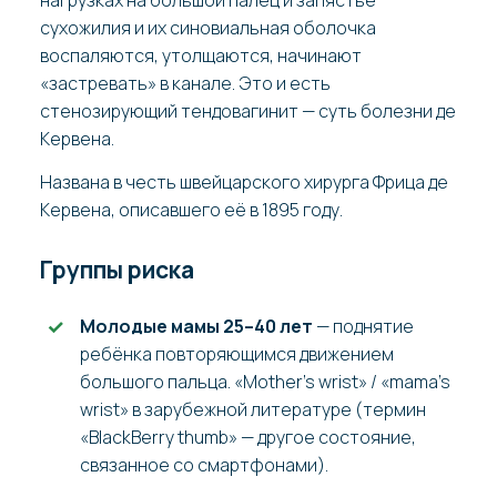
нагрузках на большой палец и запястье
сухожилия и их синовиальная оболочка
воспаляются, утолщаются, начинают
«застревать» в канале. Это и есть
стенозирующий тендовагинит — суть болезни де
Кервена.
Названа в честь швейцарского хирурга Фрица де
Кервена, описавшего её в 1895 году.
Группы риска
Молодые мамы 25–40 лет
— поднятие
ребёнка повторяющимся движением
большого пальца. «Mother's wrist» / «mama's
wrist» в зарубежной литературе (термин
«BlackBerry thumb» — другое состояние,
связанное со смартфонами).