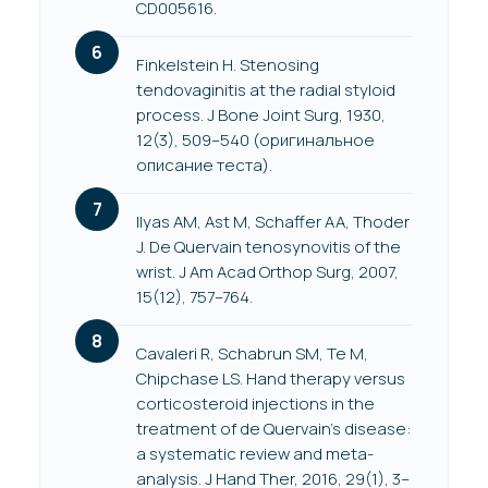
CD005616.
Finkelstein H. Stenosing
tendovaginitis at the radial styloid
process. J Bone Joint Surg, 1930,
12(3), 509–540 (оригинальное
описание теста).
Ilyas AM, Ast M, Schaffer AA, Thoder
J. De Quervain tenosynovitis of the
wrist. J Am Acad Orthop Surg, 2007,
15(12), 757–764.
Cavaleri R, Schabrun SM, Te M,
Chipchase LS. Hand therapy versus
corticosteroid injections in the
treatment of de Quervain’s disease:
a systematic review and meta-
analysis. J Hand Ther, 2016, 29(1), 3–