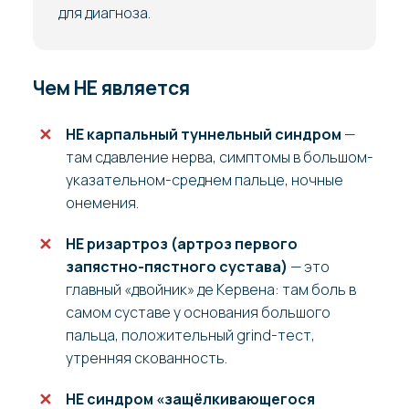
для диагноза.
Чем НЕ является
НЕ карпальный туннельный синдром
—
там сдавление нерва, симптомы в большом-
указательном-среднем пальце, ночные
онемения.
НЕ ризартроз (артроз первого
запястно-пястного сустава)
— это
главный «двойник» де Кервена: там боль в
самом суставе у основания большого
пальца, положительный grind-тест,
утренняя скованность.
НЕ синдром «защёлкивающегося