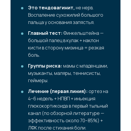
Это тендовагинит,
не нерв.
Воспаление сухожилий большого
пальца у основания запястья.
Главный тест:
Финкельштейна —
большой палец в кулак + наклон
кисти в сторону мизинца = резкая
боль.
Группы риска:
мамы с младенцами,
музыканты, маляры, теннисисты,
геймеры.
Лечение (первая линия):
ортез на
4–6 недель + НПВП + инъекция
глюкокортикоида в первый тыльный
канал (по обзорной литературе —
эффективность около 70–85%) +
ЛФК после стихания боли.