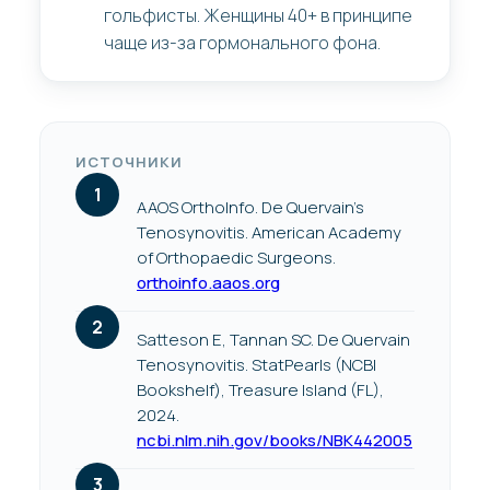
гольфисты. Женщины 40+ в принципе
чаще из-за гормонального фона.
ИСТОЧНИКИ
AAOS OrthoInfo. De Quervain’s
Tenosynovitis. American Academy
of Orthopaedic Surgeons.
orthoinfo.aaos.org
Satteson E, Tannan SC. De Quervain
Tenosynovitis. StatPearls (NCBI
Bookshelf), Treasure Island (FL),
2024.
ncbi.nlm.nih.gov/books/NBK442005