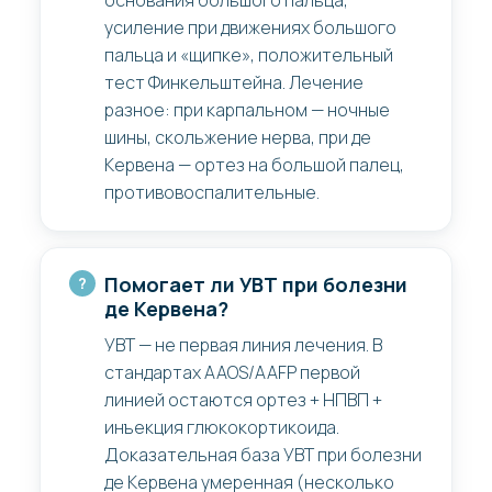
основания большого пальца,
усиление при движениях большого
пальца и «щипке», положительный
тест Финкельштейна. Лечение
разное: при карпальном — ночные
шины, скольжение нерва, при де
Кервена — ортез на большой палец,
противовоспалительные.
Помогает ли УВТ при болезни
де Кервена?
УВТ — не первая линия лечения. В
стандартах AAOS/AAFP первой
линией остаются ортез + НПВП +
инъекция глюкокортикоида.
Доказательная база УВТ при болезни
де Кервена умеренная (несколько