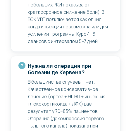
небольших РКИ показывают
краткосрочное снижение боли). В
БСК УВТ подключается как опция,
когда инъекция невозможна или для
усиления программы. Курс 4–6
сеансов с интервалом 5–7 дней.
Нужна ли операция при
болезни де Кервена?
В большинстве случаев — нет.
Качественное консервативное
лечение (ортез + НПВП + инъекция
глюкокортикоида + ЛФК) даёт
результат у 70–85% пациентов.
Операция (декомпрессия первого
тыльного канала) показана при