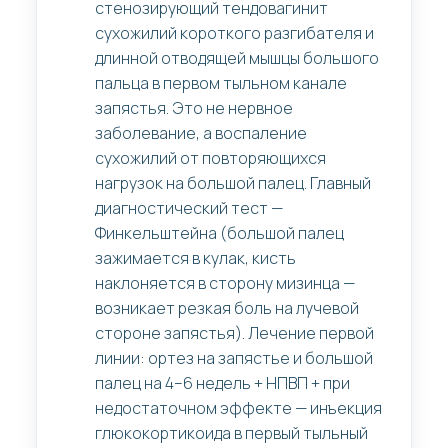
стенозирующий тендовагинит
сухожилий короткого разгибателя и
длинной отводящей мышцы большого
пальца в первом тыльном канале
запястья. Это не нервное
заболевание, а воспаление
сухожилий от повторяющихся
нагрузок на большой палец. Главный
диагностический тест —
Финкельштейна (большой палец
зажимается в кулак, кисть
наклоняется в сторону мизинца —
возникает резкая боль на лучевой
стороне запястья). Лечение первой
линии: ортез на запястье и большой
палец на 4–6 недель + НПВП + при
недостаточном эффекте — инъекция
глюкокортикоида в первый тыльный