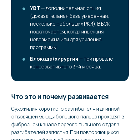
УВТ
— дополнительная опция
(доказательная база умеренная,
несколько небольших РКИ). В БСК
подключается, когда инъекция
невозможна или для усиления
программы.
Блокада/хирургия
— при провале
консервативного 3–4 месяца.
Что это и почему развивается
Сухожилия короткого разгибателя и длинной
отводящей мышцы большого пальца проходят в
фиброзном канале первого тыльного отдела
разгибателей запястья. При повторяющихся