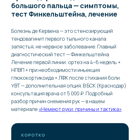
большого пальца — симптомы,
тест Финкельштейна, лечение
Болезнь де Кервена — это стенозирующий
тендовагинит первого тыльного канала
запястья, не нервное заболевание. Главный
диагностический тест — Финкельштейна.
Лечение первой линии: ортез на 4–6 недель +
НПВП + при необходимости инъекция
глюкокортикоида + ЛФК после стихания боли.
УВТ — дополнительная опция. В БСК (Краснодар)
консультация врача от 5 000 ₽. Подробный
разбор причин онемения рук — в нашем
материале
«Немеют руки: причины и тактика»
.
КОРОТКО