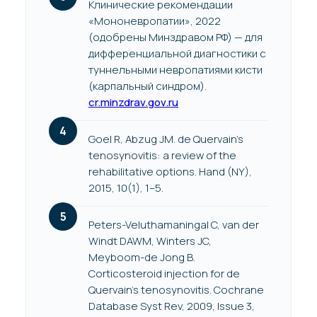
Клинические рекомендации
«Мононевропатии», 2022
(одобрены Минздравом РФ) — для
дифференциальной диагностики с
туннельными невропатиями кисти
(карпальный синдром).
cr.minzdrav.gov.ru
Goel R, Abzug JM. de Quervain’s
tenosynovitis: a review of the
rehabilitative options. Hand (NY),
2015, 10(1), 1–5.
Peters-Veluthamaningal C, van der
Windt DAWM, Winters JC,
Meyboom-de Jong B.
Corticosteroid injection for de
Quervain’s tenosynovitis. Cochrane
Database Syst Rev, 2009, Issue 3,