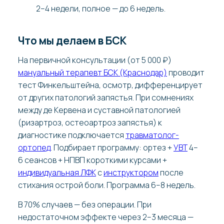
2–4 недели, полное — до 6 недель.
Что мы делаем в БСК
На первичной консультации (от 5 000 ₽)
мануальный терапевт БСК (Краснодар)
проводит
тест Финкельштейна, осмотр, дифференцирует
от других патологий запястья. При сомнениях
между де Кервена и суставной патологией
(ризартроз, остеоартроз запястья) к
диагностике подключается
травматолог-
ортопед
. Подбирает программу: ортез +
УВТ
4–
6 сеансов + НПВП короткими курсами +
индивидуальная ЛФК
с
инструктором
после
стихания острой боли. Программа 6–8 недель.
В 70% случаев — без операции. При
недостаточном эффекте через 2–3 месяца —