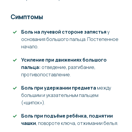
Симптомы
Боль на лучевой стороне запястья
у
основания большого пальца. Постепенное
начало.
Усиление при движениях большого
пальца:
отведение, разгибание,
противопоставление.
Боль при удержании предмета
между
большим и указательным пальцем
(«щипок»).
Боль при подъёме ребёнка, поднятии
чашки
, повороте ключа, отжимании белья.