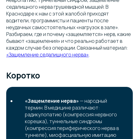
невропатию, туннельный синдром, защемление
седалищного нерва грушевидной мышцей. В
Краснодаре к нам с этой жалобой приходят
водители, программисты и пациенты после
неудачных самостоятельных «нагрузок в зале».
Разбираем, где и почему «защемляется» нерв, какие
бывают «защемления» и что реально работает в
каждом случае без операции. Связанный материал:
«Защемление седалищного нерва»
.
Коротко
«Защемление нерва»
— народный
термин. В медицине различают:
радикулопатию (компрессия нервного
корешка), туннельные синдромы
(компрессия периферического нерва в
туннеле), миофасциальную имитацию