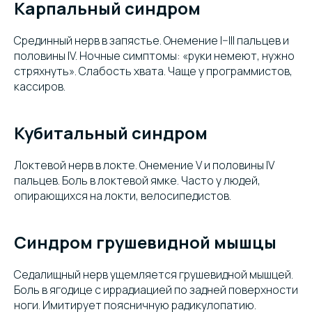
Карпальный синдром
Срединный нерв в запястье. Онемение I–III пальцев и
половины IV. Ночные симптомы: «руки немеют, нужно
стряхнуть». Слабость хвата. Чаще у программистов,
кассиров.
Кубитальный синдром
Локтевой нерв в локте. Онемение V и половины IV
пальцев. Боль в локтевой ямке. Часто у людей,
опирающихся на локти, велосипедистов.
Синдром грушевидной мышцы
Седалищный нерв ущемляется грушевидной мышцей.
Боль в ягодице с иррадиацией по задней поверхности
ноги. Имитирует поясничную радикулопатию.