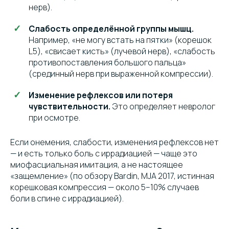
нерв).
Слабость определённой группы мышц.
Например, «не могу встать на пятки» (корешок
L5), «свисает кисть» (лучевой нерв), «слабость
противопоставления большого пальца»
(срединный нерв при выраженной компрессии).
Изменение рефлексов или потеря
чувствительности.
Это определяет невролог
при осмотре.
Если онемения, слабости, изменения рефлексов нет
— и есть только боль с иррадиацией — чаще это
миофасциальная имитация, а не настоящее
«защемление» (по обзору Bardin, MJA 2017, истинная
корешковая компрессия — около 5–10% случаев
боли в спине с иррадиацией).