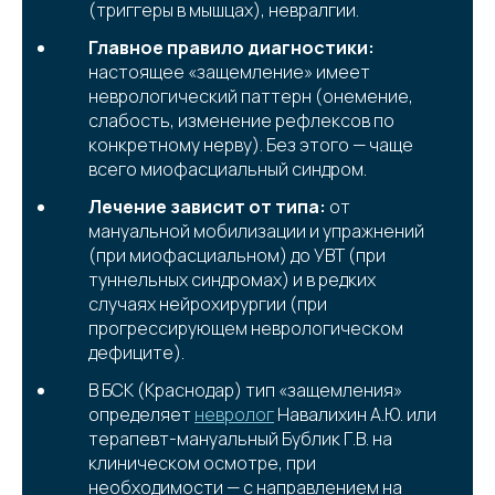
(триггеры в мышцах), невралгии.
Главное правило диагностики:
настоящее «защемление» имеет
неврологический паттерн (онемение,
слабость, изменение рефлексов по
конкретному нерву). Без этого — чаще
всего миофасциальный синдром.
Лечение зависит от типа:
от
мануальной мобилизации и упражнений
(при миофасциальном) до УВТ (при
туннельных синдромах) и в редких
случаях нейрохирургии (при
прогрессирующем неврологическом
дефиците).
В БСК (Краснодар) тип «защемления»
определяет
невролог
Навалихин А.Ю. или
терапевт-мануальный Бублик Г.В. на
клиническом осмотре, при
необходимости — с направлением на