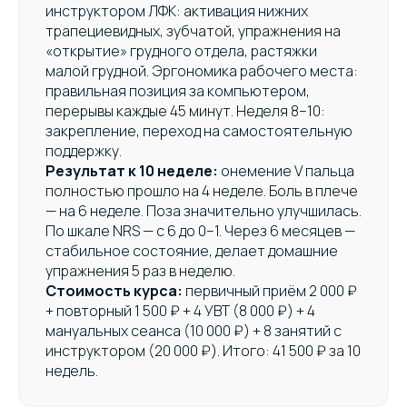
инструктором ЛФК: активация нижних
трапециевидных, зубчатой, упражнения на
«открытие» грудного отдела, растяжки
малой грудной. Эргономика рабочего места:
правильная позиция за компьютером,
перерывы каждые 45 минут. Неделя 8–10:
закрепление, переход на самостоятельную
поддержку.
Результат к 10 неделе:
онемение V пальца
полностью прошло на 4 неделе. Боль в плече
— на 6 неделе. Поза значительно улучшилась.
По шкале NRS — с 6 до 0–1. Через 6 месяцев —
стабильное состояние, делает домашние
упражнения 5 раз в неделю.
Стоимость курса:
первичный приём 2 000 ₽
+ повторный 1 500 ₽ + 4 УВТ (8 000 ₽) + 4
мануальных сеанса (10 000 ₽) + 8 занятий с
инструктором (20 000 ₽). Итого: 41 500 ₽ за 10
недель.