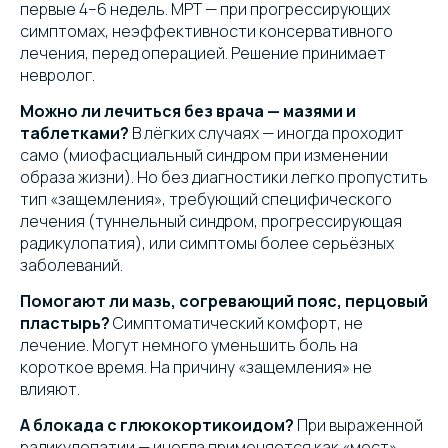
первые 4–6 недель. МРТ — при прогрессирующих
симптомах, неэффективности консервативного
лечения, перед операцией. Решение принимает
невролог.
Можно ли лечиться без врача — мазями и
таблетками?
В лёгких случаях — иногда проходит
само (миофасциальный синдром при изменении
образа жизни). Но без диагностики легко пропустить
тип «защемления», требующий специфического
лечения (туннельный синдром, прогрессирующая
радикулопатия), или симптомы более серьёзных
заболеваний.
Помогают ли мазь, согревающий пояс, перцовый
пластырь?
Симптоматический комфорт, не
лечение. Могут немного уменьшить боль на
короткое время. На причину «защемления» не
влияют.
А блокада с глюкокортикоидом?
При выраженной
радикулопатии — иногда применяется как «мост»