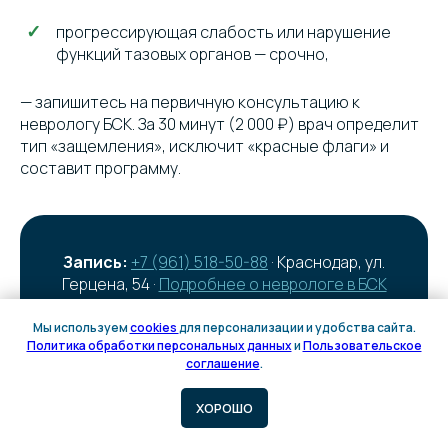
прогрессирующая слабость или нарушение
функций тазовых органов — срочно,
— запишитесь на первичную консультацию к
неврологу БСК. За 30 минут (2 000 ₽) врач определит
тип «защемления», исключит «красные флаги» и
составит программу.
Запись:
+7 (961) 518-50-88
· Краснодар, ул.
Герцена, 54 ·
Подробнее о неврологе в БСК
Мы используем
cookies
для персонализации и удобства сайта.
Политика обработки персональных данных
и
Пользовательское
Онлайн
соглашение
.
запись
ХОРОШО
Читайте также