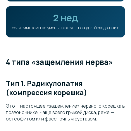
2 нед
если симптомы не уменьшаются — повод к обследованию
4 типа «защемления нерва»
Тип 1. Радикулопатия
(компрессия корешка)
Это — настоящее «защемление» нервного корешка в
позвоночнике, чаще всего грыжей диска, реже —
остеофитом или фасеточным суставом.