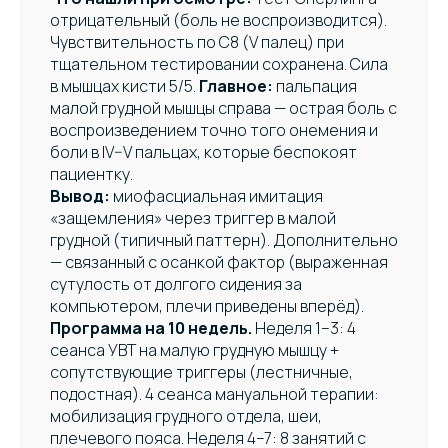
отрицательный (боль не воспроизводится).
Чувствительность по С8 (V палец) при
тщательном тестировании сохранена. Сила
в мышцах кисти 5/5.
Главное:
пальпация
малой грудной мышцы справа — острая боль с
воспроизведением точно того онемения и
боли в IV–V пальцах, которые беспокоят
пациентку.
Вывод:
миофасциальная имитация
«защемления» через триггер в малой
грудной (типичный паттерн). Дополнительно
— связанный с осанкой фактор (выраженная
сутулость от долгого сидения за
компьютером, плечи приведены вперёд).
Программа на 10 недель.
Неделя 1–3: 4
сеанса УВТ на малую грудную мышцу +
сопутствующие триггеры (лестничные,
подостная). 4 сеанса мануальной терапии:
мобилизация грудного отдела, шеи,
плечевого пояса. Неделя 4–7: 8 занятий с