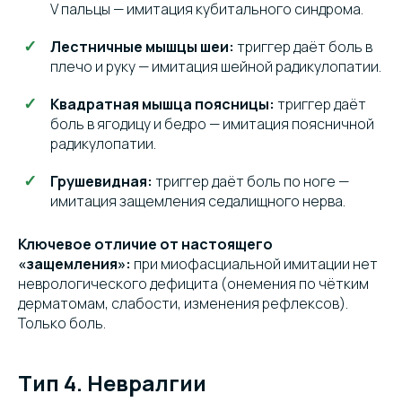
V пальцы — имитация кубитального синдрома.
Лестничные мышцы шеи:
триггер даёт боль в
плечо и руку — имитация шейной радикулопатии.
Квадратная мышца поясницы:
триггер даёт
боль в ягодицу и бедро — имитация поясничной
радикулопатии.
Грушевидная:
триггер даёт боль по ноге —
имитация защемления седалищного нерва.
Ключевое отличие от настоящего
«защемления»:
при миофасциальной имитации нет
неврологического дефицита (онемения по чётким
дерматомам, слабости, изменения рефлексов).
Только боль.
Тип 4. Невралгии