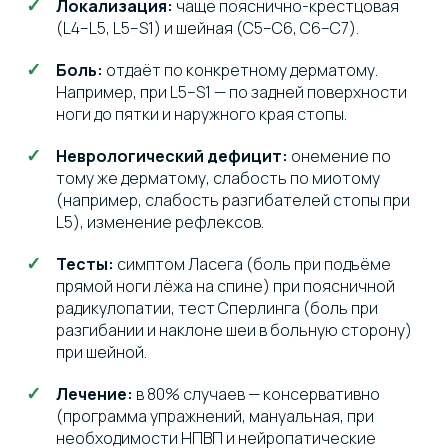
Локализация:
чаще пояснично-крестцовая
(L4–L5, L5–S1) и шейная (C5–C6, C6–C7).
Боль:
отдаёт по конкретному дерматому.
Например, при L5–S1 — по задней поверхности
ноги до пятки и наружного края стопы.
Неврологический дефицит:
онемение по
тому же дерматому, слабость по миотому
(например, слабость разгибателей стопы при
L5), изменение рефлексов.
Тесты:
симптом Ласега (боль при подъёме
прямой ноги лёжа на спине) при поясничной
радикулопатии, тест Сперлинга (боль при
разгибании и наклоне шеи в больную сторону)
при шейной.
Лечение:
в 80% случаев — консервативно
(программа упражнений, мануальная, при
необходимости НПВП и нейропатические