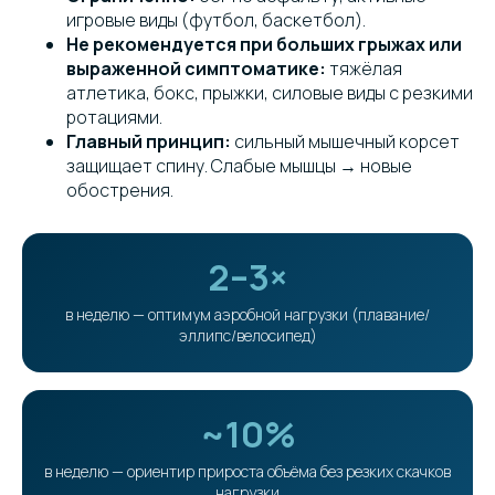
игровые виды (футбол, баскетбол).
Не рекомендуется при больших грыжах или
выраженной симптоматике:
тяжёлая
атлетика, бокс, прыжки, силовые виды с резкими
ротациями.
Главный принцип:
сильный мышечный корсет
защищает спину. Слабые мышцы → новые
обострения.
2–3×
в неделю — оптимум аэробной нагрузки (плавание/
эллипс/велосипед)
~10%
в неделю — ориентир прироста объёма без резких скачков
нагрузки