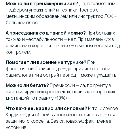
Можно ли в тренажёрный зал?
Да, с грамотным
подбором упражнений и техники. Тренер с
медицинским образованием или инструктор ЛФК —
большой плюс.
А приседания со штангой можно?
При больших
грыжах и нестабильности — нет. При маленьких в
ремиссии и хорошей технике — с малым весом и под
контролем.
Помогает ли висение на турнике?
При
фасеточной боли иногда — да, при дискогенной
радикулопатии в острый период — может ухудшить.
Можно ли бегать?
В ремиссии — да, по грунту в
амортизирующих кроссовках, начиная с коротких
дистанций по правилу «10%».
Что важнее: кардио или силовые?
И то, и другое.
Кардио — для общей выносливости, силовые — для
защитного корсета. Без силовых эффект менее
устойчив.