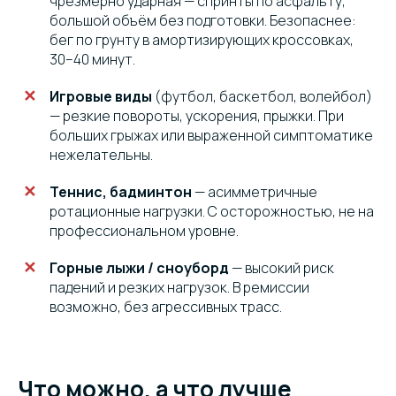
чрезмерно ударная — спринты по асфальту,
большой объём без подготовки. Безопаснее:
бег по грунту в амортизирующих кроссовках,
30–40 минут.
Игровые виды
(футбол, баскетбол, волейбол)
— резкие повороты, ускорения, прыжки. При
больших грыжах или выраженной симптоматике
нежелательны.
Теннис, бадминтон
— асимметричные
ротационные нагрузки. С осторожностью, не на
профессиональном уровне.
Горные лыжи / сноуборд
— высокий риск
падений и резких нагрузок. В ремиссии
возможно, без агрессивных трасс.
Что можно, а что лучше