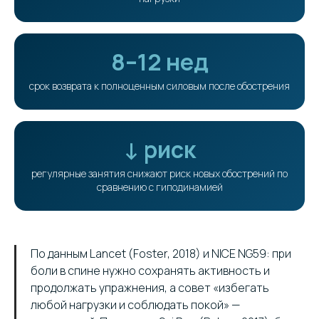
8–12 нед
срок возврата к полноценным силовым после обострения
↓ риск
регулярные занятия снижают риск новых обострений по
сравнению с гиподинамией
По данным Lancet (Foster, 2018) и NICE NG59: при
боли в спине нужно сохранять активность и
продолжать упражнения, а совет «избегать
любой нагрузки и соблюдать покой» —