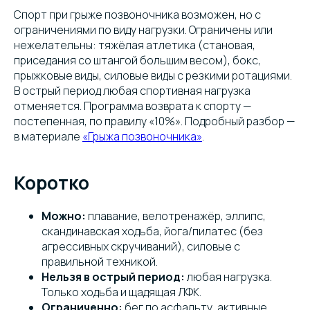
Спорт при грыже позвоночника возможен, но с
ограничениями по виду нагрузки. Ограничены или
нежелательны: тяжёлая атлетика (становая,
приседания со штангой большим весом), бокс,
прыжковые виды, силовые виды с резкими ротациями.
В острый период любая спортивная нагрузка
отменяется. Программа возврата к спорту —
постепенная, по правилу «10%». Подробный разбор —
в материале
«Грыжа позвоночника»
.
Коротко
Можно:
плавание, велотренажёр, эллипс,
скандинавская ходьба, йога/пилатес (без
агрессивных скручиваний), силовые с
правильной техникой.
Нельзя в острый период:
любая нагрузка.
Только ходьба и щадящая ЛФК.
Ограниченно:
бег по асфальту, активные