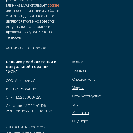
Клиника БСК использует
cookies
для персонализации и удобства
сайта. Сведения на сайте не
являются публичной офертой.
Актуальные цены, акции и
предложения уточняйте по
телефону.
© 2026 ООО "Анатомика"
Клиника реабилитации и
Меню
мануальной терапии
Главная
"БСК"
Специалисты
ООО "Анатомика"
Услуги
ИНН 2308284006
Стоимость услуг
ОГРН 1222300007225
Блог
Лицензия №Л041-01126-
23/00669533 от 10.08.2023
Контакты
О центре
Ознакомиться со всеми
документами клиники