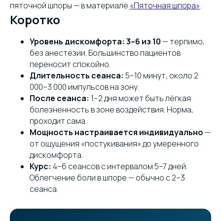
пяточной шпоры — в материале
«Пяточная шпора»
.
Коротко
Уровень дискомфорта: 3–6 из 10
— терпимо,
без анестезии. Большинство пациентов
переносит спокойно.
Длительность сеанса:
5–10 минут, около 2
000–3 000 импульсов на зону.
После сеанса:
1–2 дня может быть лёгкая
болезненность в зоне воздействия. Норма,
проходит сама.
Мощность настраивается индивидуально
—
от ощущения «постукивания» до умеренного
дискомфорта.
Курс:
4–6 сеансов с интервалом 5–7 дней.
Облегчение боли в шпоре — обычно с 2–3
сеанса.