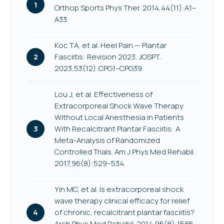
Orthop Sports Phys Ther. 2014,44(11):A1–
A33.
Koc TA, et al. Heel Pain — Plantar
Fasciitis: Revision 2023. JOSPT.
2023,53(12):CPG1–CPG39.
Lou J, et al. Effectiveness of
Extracorporeal Shock Wave Therapy
Without Local Anesthesia in Patients
With Recalcitrant Plantar Fasciitis: A
Meta-Analysis of Randomized
Controlled Trials. Am J Phys Med Rehabil.
2017,96(8):529–534.
Yin MC, et al. Is extracorporeal shock
wave therapy clinical efficacy for relief
of chronic, recalcitrant plantar fasciitis?
Arch Phys Med Rehabil. 2014,95(8):1585–