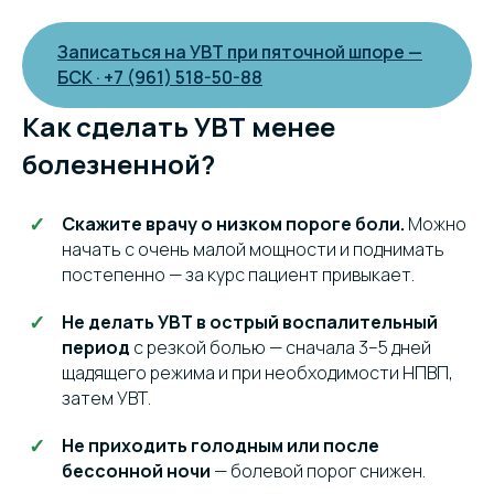
Записаться на УВТ при пяточной шпоре —
БСК · +7 (961) 518-50-88
Как сделать УВТ менее
болезненной?
Скажите врачу о низком пороге боли.
Можно
начать с очень малой мощности и поднимать
постепенно — за курс пациент привыкает.
Не делать УВТ в острый воспалительный
период
с резкой болью — сначала 3–5 дней
щадящего режима и при необходимости НПВП,
затем УВТ.
Не приходить голодным или после
бессонной ночи
— болевой порог снижен.