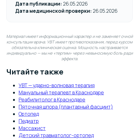
Дата публикации:
26.05.2026
Дата медицинской проверки:
26.05.2026
Материал имеет информационный характер и не заменяет очной
консультации врача. УВТ имеет противопоказания, перед курсом
обязательна клиническая оценка. Мощность настраивается
индивидуально — мы не «терпим» через невыносимую боль ради
эффекта.
Читайте также
УВТ — ударно-волновая терапия
Мануальный терапевт в Краснодаре
Реабилитолог в Краснодаре
Пяточная шпора (плантарный фасциит)
Ортопед
Педиатр
Массажист
Детский травматолог-ортопед