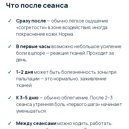
Что после сеанса
Сразу после
— обычно лёгкое ощущение
«согретости» в зоне воздействия, иногда
покраснение кожи. Норма.
В первые часы
возможно небольшое усиление
боли в шпоре — реакция тканей. Проходит за
день.
1–2 дня
может быть болезненность зоны при
пальпации — это нормально, заживление
тканей.
К 3–5 дню
— обычно облегчение. После 2–3
сеанса утренняя боль «первого шага» начинает
уменьшаться.
Между сеансами
можно ходить, работать,