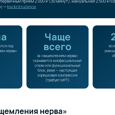
ервичный приём 2 000 ₽ (30 минут), мануальная 2 500 ₽/се
йс —
bsckrd.ru/price
.
па
Чаще
всего
ются под
есл
ем нерва»
умень
за «защемлением нерва»
о
скрывается миофасциальный
спазм или функциональный
блок, реже — настоящая
корешковая компрессия
(требует МРТ)
ащемления нерва»