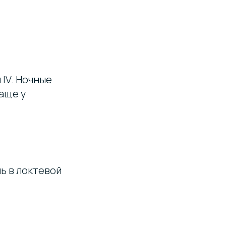
 IV. Ночные
аще у
ль в локтевой