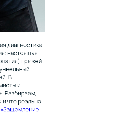
ая диагностика
ия: настоящая
опатия) грыжей
туннельный
й. В
мисты и
». Разбираем,
 и что реально
:
«Защемление