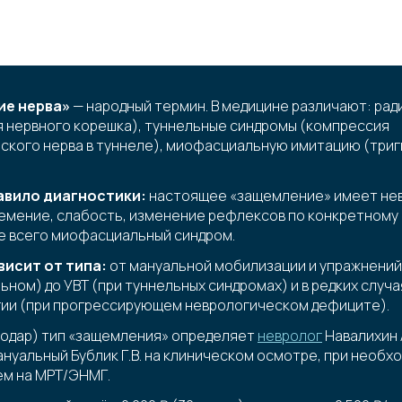
ие нерва»
— народный термин. В медицине различают: ра
 нервного корешка), туннельные синдромы (компрессия
кого нерва в туннеле), миофасциальную имитацию (тригг
авило диагностики:
настоящее «защемление» имеет не
емение, слабость, изменение рефлексов по конкретному н
е всего миофасциальный синдром.
висит от типа:
от мануальной мобилизации и упражнений
ном) до УВТ (при туннельных синдромах) и в редких случа
ии (при прогрессирующем неврологическом дефиците).
нодар) тип «защемления» определяет
невролог
Навалихин 
нуальный Бублик Г.В. на клиническом осмотре, при необх
ем на МРТ/ЭНМГ.