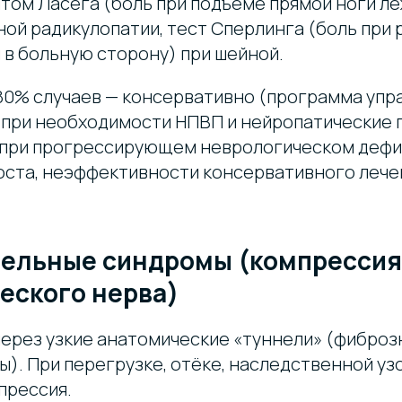
том Ласега (боль при подъёме прямой ноги лё
ной радикулопатии, тест Сперлинга (боль при 
 в больную сторону) при шейной.
80% случаев — консервативно (программа упр
 при необходимости НПВП и нейропатические 
 при прогрессирующем неврологическом дефи
оста, неэффективности консервативного лече
ннельные синдромы (компрессия
еского нерва)
через узкие анатомические «туннели» (фиброз
). При перегрузке, отёке, наследственной уз
прессия.