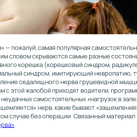
» — пожалуй, самая популярная самостоятельн
этим словом скрываются самые разные состоян
вного корешка (корешковый синдром, радикул
иальный синдром, имитирующий невропатию, 
ление седалищного нерва грушевидной мышце
м с этой жалобой приходят водители, програм
 неудачных самостоятельных «нагрузок в зале
ащемляется» нерв, какие бывают «защемления»
дом случае без операции. Связанный материал
ерва»
.