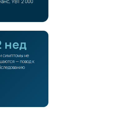
анс, УВТ 2 000
2 нед
и симптомы не
шаются — повод к
бследованию