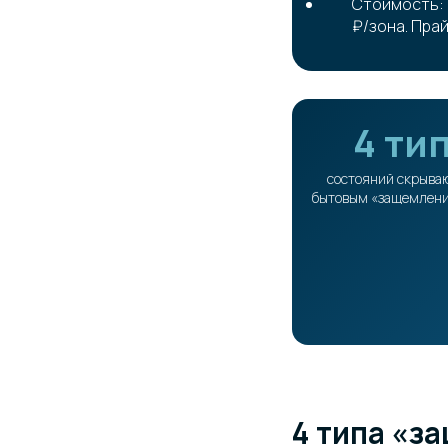
Стоимость: п
₽/зона. Пра
4 ти
состояний скрыва
бытовым «защемлени
4 типа «з