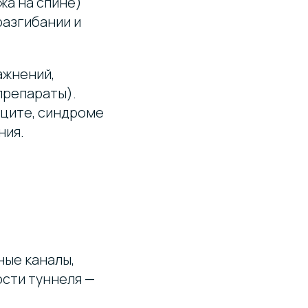
жа на спине)
разгибании и
ажнений,
препараты).
ците, синдроме
ния.
ные каналы,
ости туннеля —