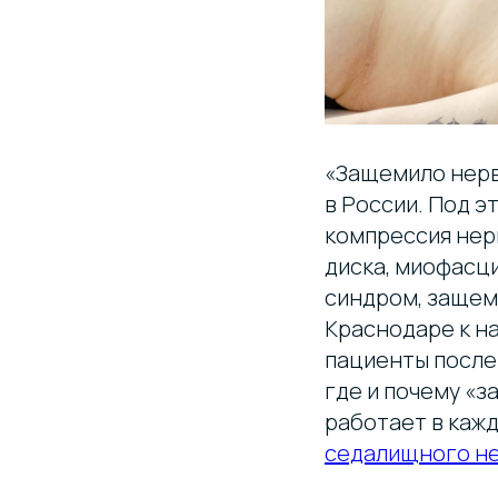
«Защемило нерв
в России. Под 
компрессия нер
диска, миофасц
синдром, защем
Краснодаре к на
пациенты после
где и почему «з
работает в каж
седалищного н