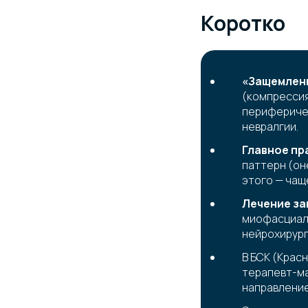
Коротко
«Защемлен
(компрессия
периферичес
невралгии.
Главное пр
паттерн (он
этого — чащ
Лечение за
миофасциаль
нейрохирург
В БСК (Крас
терапевт-ма
направлени