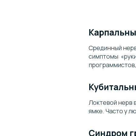
Карпальны
Срединный нерв 
симптомы: «руки
программистов,
Кубитальн
Локтевой нерв в
ямке. Часто у л
Синдром г