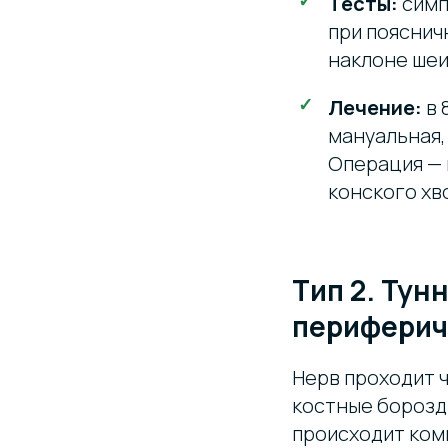
Тесты:
симп
при пояснич
наклоне шеи
Лечение:
в 
мануальная,
Операция —
конского хв
Тип 2. Ту
периферич
Нерв проходит 
костные борозды
происходит ком