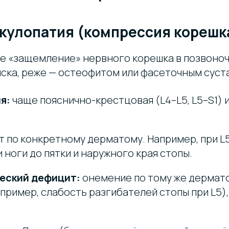
икулопатия (компрессия корешк
е «защемление» нервного корешка в позвоноч
иска, реже — остеофитом или фасеточным суст
я:
чаще пояснично-крестцовая (L4–L5, L5–S1) 
 по конкретному дерматому. Например, при L5
 ноги до пятки и наружного края стопы.
еский дефицит:
онемение по тому же дермато
пример, слабость разгибателей стопы при L5)