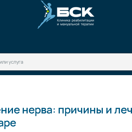
ие нерва: причины и леч
аре