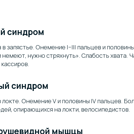
й синдром
в запястье. Онемение I–III пальцев и половины
 немеют, нужно стряхнуть». Слабость хвата. Ч
 кассиров.
ый синдром
 локте. Онемение V и половины IV пальцев. Бо
юдей, опирающихся на локти, велосипедистов.
рушевидной мышцы