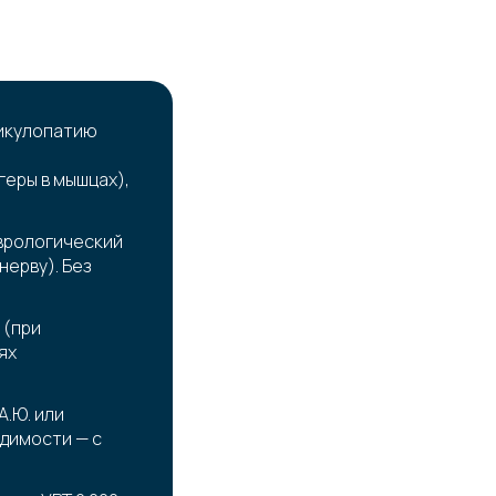
дикулопатию
еры в мышцах),
врологический
ерву). Без
 (при
ях
А.Ю. или
одимости — с