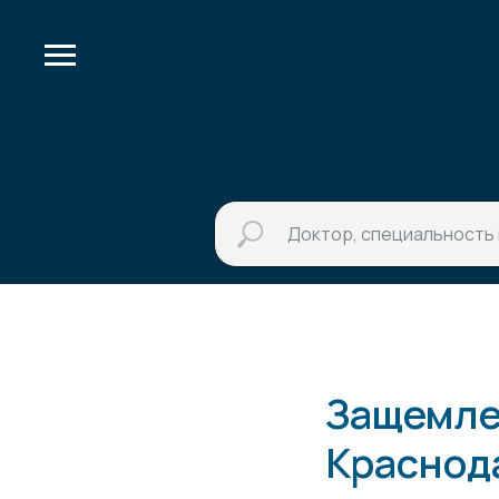
Защемлен
Краснод