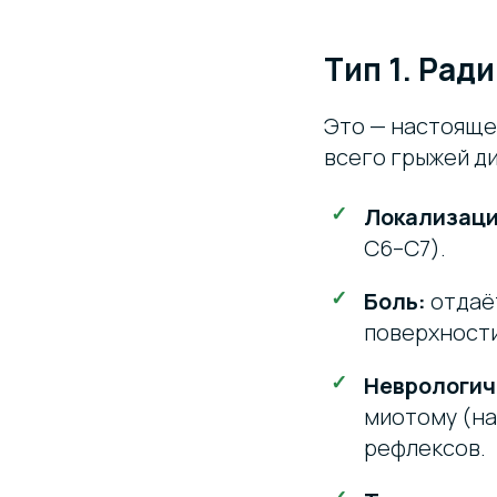
Тип 1. Рад
Это — настояще
всего грыжей д
Локализаци
C6–C7).
Боль:
отдаёт
поверхности
Неврологич
миотому (на
рефлексов.