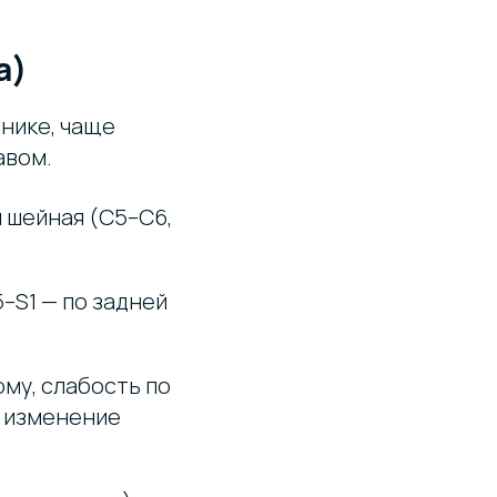
а)
нике, чаще
авом.
и шейная (C5–C6,
–S1 — по задней
му, слабость по
, изменение