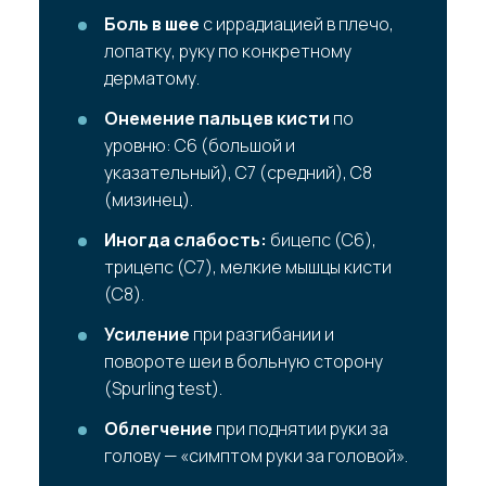
Боль в шее
с иррадиацией в плечо,
лопатку, руку по конкретному
дерматому.
Онемение пальцев кисти
по
уровню: C6 (большой и
указательный), C7 (средний), C8
(мизинец).
Иногда слабость:
бицепс (C6),
трицепс (C7), мелкие мышцы кисти
(C8).
Усиление
при разгибании и
повороте шеи в больную сторону
(Spurling test).
Облегчение
при поднятии руки за
голову — «симптом руки за головой».