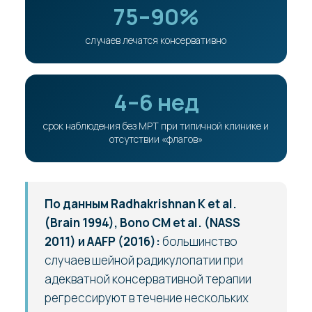
75–90%
случаев лечатся консервативно
4–6 нед
срок наблюдения без МРТ при типичной клинике и
отсутствии «флагов»
По данным Radhakrishnan K et al.
(Brain 1994), Bono CM et al. (NASS
2011) и AAFP (2016):
большинство
случаев шейной радикулопатии при
адекватной консервативной терапии
регрессируют в течение нескольких