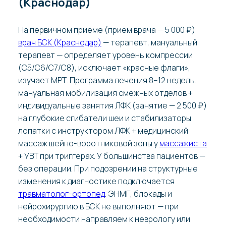
(Краснодар)
На первичном приёме (приём врача — 5 000 ₽)
врач БСК (Краснодар)
— терапевт, мануальный
терапевт — определяет уровень компрессии
(C5/C6/C7/C8), исключает «красные флаги»,
изучает МРТ. Программа лечения 8–12 недель:
мануальная мобилизация смежных отделов +
индивидуальные занятия ЛФК (занятие — 2 500 ₽)
на глубокие сгибатели шеи и стабилизаторы
лопатки с инструктором ЛФК + медицинский
массаж шейно-воротниковой зоны у
массажиста
+ УВТ при триггерах. У большинства пациентов —
без операции. При подозрении на структурные
изменения к диагностике подключается
травматолог-ортопед
. ЭНМГ, блокады и
нейрохирургию в БСК не выполняют — при
необходимости направляем к неврологу или