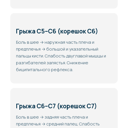
Грыжа C5–C6 (корешок C6)
Боль в шее → наружная часть плеча и
предплечья → большой и указательный
пальцы кисти. Слабость двуглавой мышцы и
разгибателей запястья. Снижение
биципитального рефлекса.
Грыжа C6–C7 (корешок C7)
Боль в шее → задняя часть плеча и
предплечья → средний палец. Слабость