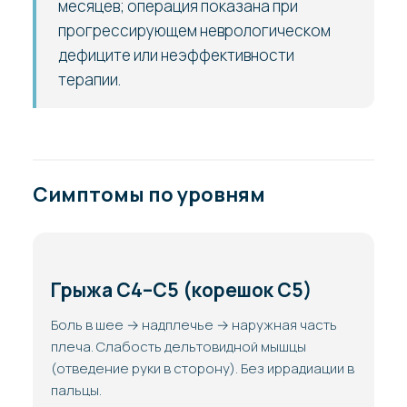
месяцев; операция показана при
прогрессирующем неврологическом
дефиците или неэффективности
терапии.
Симптомы по уровням
Грыжа C4–C5 (корешок C5)
Боль в шее → надплечье → наружная часть
плеча. Слабость дельтовидной мышцы
(отведение руки в сторону). Без иррадиации в
пальцы.