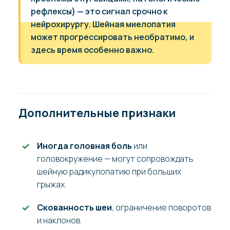
рефлексы) — это сигнал срочно к
нейрохирургу. Шейная миелопатия
может прогрессировать необратимо, и
здесь время особенно важно.
Дополнительные признаки
Иногда головная боль
или
головокружение — могут сопровождать
шейную радикулопатию при больших
грыжах.
Скованность шеи
, ограничение поворотов
и наклонов.