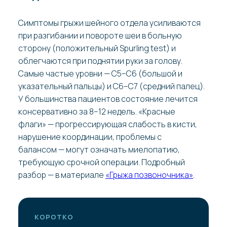
Симптомы грыжи шейного отдела усиливаются
при разгибании и повороте шеи в больную
сторону (положительный Spurling test) и
облегчаются при поднятии руки за голову.
Самые частые уровни — C5–C6 (большой и
указательный пальцы) и C6–C7 (средний палец).
У большинства пациентов состояние лечится
консервативно за 8–12 недель. «Красные
флаги» — прогрессирующая слабость в кисти,
нарушение координации, проблемы с
балансом — могут означать миелопатию,
требующую срочной операции. Подробный
разбор — в материале
«Грыжа позвоночника»
.
КОРОТКО