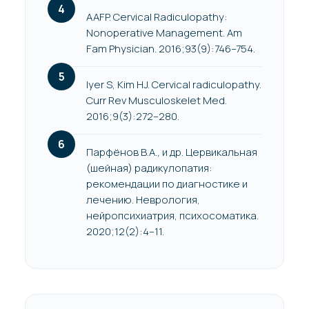
AAFP. Cervical Radiculopathy:
Nonoperative Management. Am
Fam Physician. 2016;93(9):746–754.
Iyer S, Kim HJ. Cervical radiculopathy.
Curr Rev Musculoskelet Med.
2016;9(3):272–280.
Парфёнов В.А., и др. Цервикальная
(шейная) радикулопатия:
рекомендации по диагностике и
лечению. Неврология,
нейропсихиатрия, психосоматика.
2020;12(2):4–11.