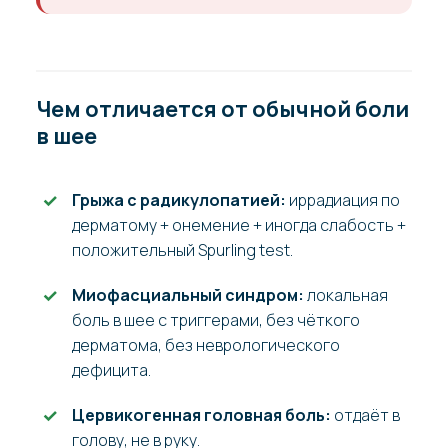
Чем отличается от обычной боли
в шее
Грыжа с радикулопатией:
иррадиация по
дерматому + онемение + иногда слабость +
положительный Spurling test.
Миофасциальный синдром:
локальная
боль в шее с триггерами, без чёткого
дерматома, без неврологического
дефицита.
Цервикогенная головная боль:
отдаёт в
голову, не в руку.