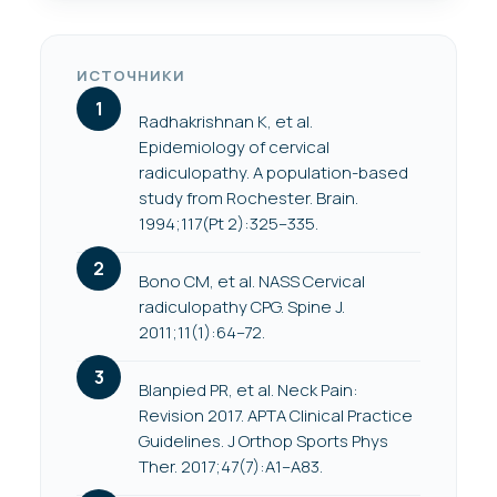
ИСТОЧНИКИ
Radhakrishnan K, et al.
Epidemiology of cervical
radiculopathy. A population-based
study from Rochester. Brain.
1994;117(Pt 2):325–335.
Bono CM, et al. NASS Cervical
radiculopathy CPG. Spine J.
2011;11(1):64–72.
Blanpied PR, et al. Neck Pain:
Revision 2017. APTA Clinical Practice
Guidelines. J Orthop Sports Phys
Ther. 2017;47(7):A1–A83.