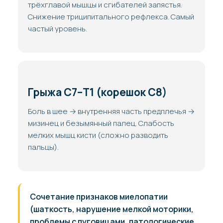
трёхглавой мышцы и сгибателей запястья.
Снижение триципитального рефлекса. Самый
частый уровень.
Грыжа C7–T1 (корешок C8)
Боль в шее → внутренняя часть предплечья →
мизинец и безымянный палец. Слабость
мелких мышц кисти (сложно разводить
пальцы).
Сочетание признаков миелопатии
(шаткость, нарушение мелкой моторики,
проблемы с пуговицами, патологические