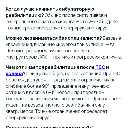
Когда лучше начинать амбулаторную
реабилитацию?
Обычно после снятия швов и
контрольного осмотра хирурга — это 2–6-я неделя.
Точные сроки определяет оперирующий хирург.
Можно ли заниматься без специалиста?
Базовые
упражнения, выданные хирургом при выписке, — да.
Полную программу лучше согласовать с
инструктором ЛФК — техника и прогрессия критичны.
Чем отличается реабилитация после
ТБС
и
колена
?
Принципы общие, но есть отличия. При ТБС
с задним доступом — традиционно ограничения на
сгибание более 90°, приведение и внутреннюю
ротацию в первые 6–12 недель, при переднем
доступе ограничения мягче или их нет. При колене —
акцент на возврат полного разгибания и силу
квадрицепса. Точные ограничения определяет
оперирующий хирург.
Сколько раз в неделю заниматься?
С