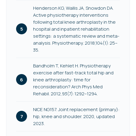
Henderson KG, Wallis JA, Snowdon DA.
Active physiotherapy interventions
following total knee arthroplasty in the
hospital and inpatient rehabilitation
settings: a systematic review and meta-
analysis. Physiotherapy. 2018,104(1):25–
35.
Bandholm T, Kehlet H. Physiotherapy
exercise after fast-track total hip and
knee arthroplasty: time for
reconsideration? Arch Phys Med
Rehabil. 2012,93(7):1292–1294.
NICE NG157. Joint replacement (primary):
hip, knee and shoulder. 2020, updated
2023.