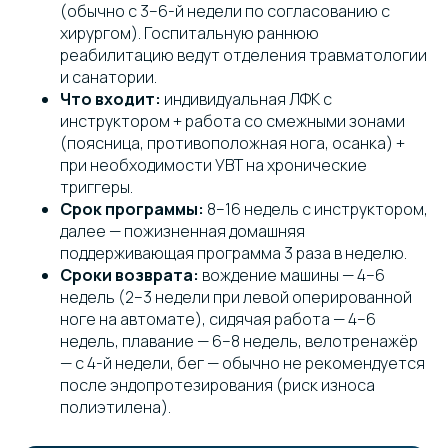
(обычно с 3–6-й недели по согласованию с
хирургом). Госпитальную раннюю
реабилитацию ведут отделения травматологии
и санатории.
Что входит:
индивидуальная ЛФК с
инструктором + работа со смежными зонами
(поясница, противоположная нога, осанка) +
при необходимости УВТ на хронические
триггеры.
Срок программы:
8–16 недель с инструктором,
далее — пожизненная домашняя
поддерживающая программа 3 раза в неделю.
Сроки возврата:
вождение машины — 4–6
недель (2–3 недели при левой оперированной
ноге на автомате), сидячая работа — 4–6
недель, плавание — 6–8 недель, велотренажёр
— с 4-й недели, бег — обычно не рекомендуется
после эндопротезирования (риск износа
полиэтилена).