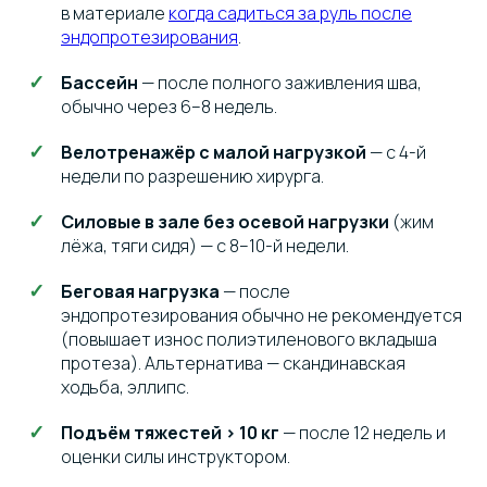
в материале
когда садиться за руль после
эндопротезирования
.
Бассейн
— после полного заживления шва,
обычно через 6–8 недель.
Велотренажёр с малой нагрузкой
— с 4-й
недели по разрешению хирурга.
Силовые в зале без осевой нагрузки
(жим
лёжа, тяги сидя) — с 8–10-й недели.
Беговая нагрузка
— после
эндопротезирования обычно не рекомендуется
(повышает износ полиэтиленового вкладыша
протеза). Альтернатива — скандинавская
ходьба, эллипс.
Подъём тяжестей > 10 кг
— после 12 недель и
оценки силы инструктором.