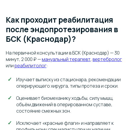
Как проходит реабилитация
после эндопротезирования в
БСК (Краснодар)?
На первичной консультации в БСК (Краснодар) — 30
минут, 2 000 ₽ —
мануальный терапевт
,
вертебролог
или
реабилитолог
:
Изучает выписку из стационара, рекомендации
оперирующего хирурга, типы протеза и сроки.
Оценивает биомеханику ходьбы, силу мышц,
объём движений в оперированном суставе,
состояние смежных зон.
Исключает «красные флаги» и направляет к
профильному специалисту при их наличии.