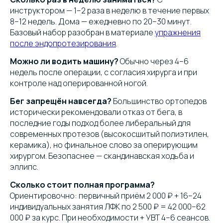
инструктором — 1–2 раза в неделю в течение первых
8–12 недель. Дома — ежедневно по 20–30 минут.
Базовый набор разобран в материале
упражнения
после эндопротезирования
.
Можно ли водить машину?
Обычно через 4–6
недель после операции, с согласия хирурга и при
контроле над оперированной ногой.
Бег запрещён навсегда?
Большинство ортопедов
исторически рекомендовали отказ от бега, в
последние годы подход более либеральный для
современных протезов (высокосшитый полиэтилен,
керамика), но финальное слово за оперирующим
хирургом. Безопаснее — скандинавская ходьба и
эллипс.
Сколько стоит полная программа?
Ориентировочно: первичный приём 2 000 ₽ + 16–24
индивидуальных занятия ЛФК по 2 500 ₽ = 42 000–62
000 ₽ за курс. При необходимости + УВТ 4–6 сеансов.