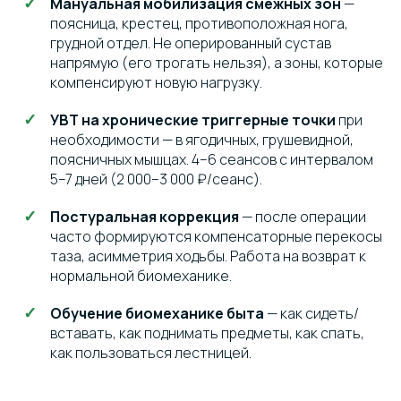
Мануальная мобилизация смежных зон
—
поясница, крестец, противоположная нога,
грудной отдел. Не оперированный сустав
напрямую (его трогать нельзя), а зоны, которые
компенсируют новую нагрузку.
УВТ на хронические триггерные точки
при
необходимости — в ягодичных, грушевидной,
поясничных мышцах. 4–6 сеансов с интервалом
5–7 дней (2 000–3 000 ₽/сеанс).
Постуральная коррекция
— после операции
часто формируются компенсаторные перекосы
таза, асимметрия ходьбы. Работа на возврат к
нормальной биомеханике.
Обучение биомеханике быта
— как сидеть/
вставать, как поднимать предметы, как спать,
как пользоваться лестницей.