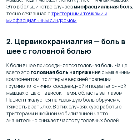
Это в большинстве случаев
миофасциальная боль
,
тесно связанная с
триггерными точками и
миофасциальным синдромом
.
2. Цервикокраниалгия — боль в
шее с головной болью
К боли в шее присоединяется головная боль. Чаще
всего это
головная боль напряжения
с мышечным
компонентом: триггеры в верхней трапеции,
грудино-ключично-сосцевидной и подзатылочной
мышцах отдают в висок, темя, область за глазом.
Пациент жалуется на «давящую боль обручем»,
тяжесть в затылке. В этих случаях курс работы с
триггерами и шейной мобилизацией часто
значительно снижает частоту головных болей.