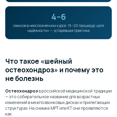
4–6
сеансов в неосложнённом курсе. 15–20 процедур «для
надёжности» — устаревшая практика
Что такое «шейный
остеохондроз» и почему это
не болезнь
Остеохондроз
в российской медицинской традиции
— это собирательное название для возрастных
изменений в межпозвонковых дисках и прилегающих
структурах. На снимке МРТ или КТ они проявляются
как: