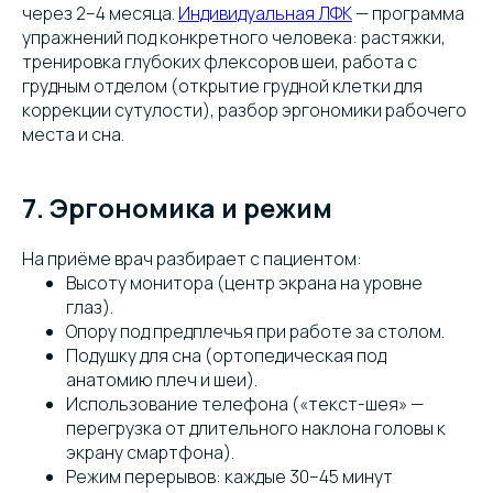
через 2–4 месяца.
Индивидуальная ЛФК
— программа
упражнений под конкретного человека: растяжки,
тренировка глубоких флексоров шеи, работа с
грудным отделом (открытие грудной клетки для
коррекции сутулости), разбор эргономики рабочего
места и сна.
7. Эргономика и режим
На приёме врач разбирает с пациентом:
Высоту монитора (центр экрана на уровне
глаз).
Опору под предплечья при работе за столом.
Подушку для сна (ортопедическая под
анатомию плеч и шеи).
Использование телефона («текст-шея» —
перегрузка от длительного наклона головы к
экрану смартфона).
Режим перерывов: каждые 30–45 минут