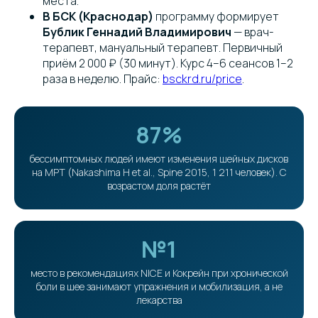
места.
В БСК (Краснодар)
программу формирует
Бублик Геннадий Владимирович
— врач-
терапевт, мануальный терапевт. Первичный
приём 2 000 ₽ (30 минут). Курс 4–6 сеансов 1–2
раза в неделю. Прайс:
bsckrd.ru/price
.
87%
бессимптомных людей имеют изменения шейных дисков
на МРТ (Nakashima H et al., Spine 2015, 1 211 человек). С
возрастом доля растёт
№1
место в рекомендациях NICE и Кокрейн при хронической
боли в шее занимают упражнения и мобилизация, а не
лекарства