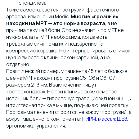
спондилёза.
То же самое касается протрузий, фасеточного
артроза, изменений Modic.
Многие «грозные»
находки на МРТ — это норма возраста
, а не
причина текущей боли. Это не значит, что МРТ не
нужно делать. МРТ необходима, когда есть
тревожные симптомы или подозрение на
компрессию корешка. Но интерпретировать снимок
нужно вместе с клинической картиной, а не
отдельно.
Практический пример: у пациента 45 лет с болью в
шее на МРТ находят протрузии C5–C6 и C6–C7
размером 2–3 мм. В заключении пишут
«остеохондроз». Но при клиническом осмотре
источник боли — гипертонус трапециевидной мышцы
и триггерная точка в мышце, поднимающей лопатку.
Программа лечения строится не вокруг протрузий, а
вокруг мышечного компонента:
ПИРМ
,
массаж ШВЗ
,
эргономика, упражнения.