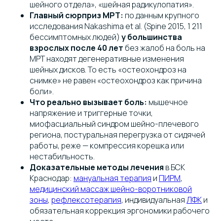
шейного отдела», «шейная радикулопатия».
Главный сюрприз МРТ:
по данным крупного
исследования Nakashima et al. (Spine 2015, 1 211
бессимптомных людей)
у большинства
взрослых после 40 лет
без жалоб на боль на
МРТ находят дегенеративные изменения
шейных дисков. То есть «остеохондроз на
снимке» не равен «остеохондроз как причина
боли».
Что реально вызывает боль:
мышечное
напряжение и триггерные точки,
миофасциальный синдром шейно-плечевого
региона, постуральная перегрузка от сидячей
работы, реже — компрессия корешка или
нестабильность.
Доказательные методы лечения
в БСК
Краснодар:
мануальная терапия
и
ПИРМ
,
медицинский массаж шейно-воротниковой
зоны
,
рефлексотерапия
, индивидуальная
ЛФК
и
обязательная коррекция эргономики рабочего