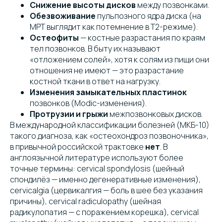
Снижение высоты дисков
между позвонками.
Обезвоживание
пульпозного ядра диска (на
МРТ выглядит как потемнение в T2-режиме).
Остеофиты
— костные разрастания по краям
тел позвонков. В быту их называют
«отложением солей», хотя к солям из пищи они
отношения не имеют — это разрастание
костной ткани в ответ на нагрузку.
Изменения замыкательных пластинок
позвонков (Modic-изменения).
Протрузии и грыжи
межпозвонковых дисков.
В международной классификации болезней (МКБ-10)
такого диагноза, как «остеохондроз позвоночника»,
в привычной российской трактовке
нет
. В
англоязычной литературе используют более
точные термины: cervical spondylosis (шейный
спондилёз — именно дегенеративные изменения),
cervicalgia (цервикалгия — боль в шее без указания
причины), cervical radiculopathy (шейная
радикулопатия — с поражением корешка), cervical