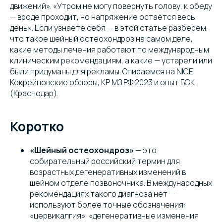
движений». «Утром не могу повернуть голову, к обеду
— вроде проходит, но напряжение остаётся весь
день». Если узнаёте себя — в этой статье разберём,
что такое шейный остеохондроз на самом деле,
какие методы лечения работают по международным
клиническим рекомендациям, а какие — устарели или
были придуманы для рекламы. Опираемся на NICE,
Кокрейновские обзоры, КР МЗ РФ 2023 и опыт БСК
(Краснодар).
Коротко
«Шейный остеохондроз»
— это
собирательный российский термин для
возрастных дегенеративных изменений в
шейном отделе позвоночника. В международных
рекомендациях такого диагноза нет —
используют более точные обозначения:
«цервикалгия», «дегенеративные изменения