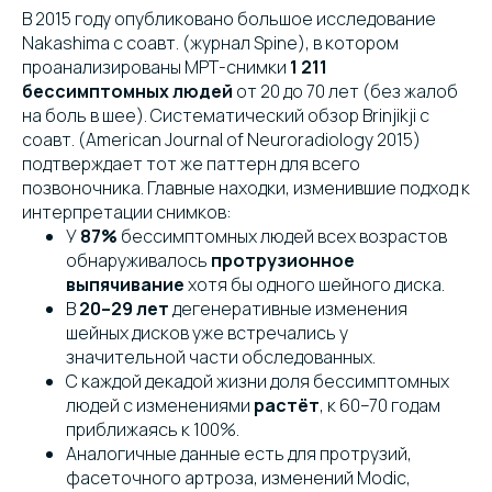
В 2015 году опубликовано большое исследование
Nakashima с соавт. (журнал Spine), в котором
проанализированы МРТ-снимки
1 211
бессимптомных людей
от 20 до 70 лет (без жалоб
на боль в шее). Систематический обзор Brinjikji с
соавт. (American Journal of Neuroradiology 2015)
подтверждает тот же паттерн для всего
позвоночника. Главные находки, изменившие подход к
интерпретации снимков:
У
87%
бессимптомных людей всех возрастов
обнаруживалось
протрузионное
выпячивание
хотя бы одного шейного диска.
В
20–29 лет
дегенеративные изменения
шейных дисков уже встречались у
значительной части обследованных.
С каждой декадой жизни доля бессимптомных
людей с изменениями
растёт
, к 60–70 годам
приближаясь к 100%.
Аналогичные данные есть для протрузий,
фасеточного артроза, изменений Modic,