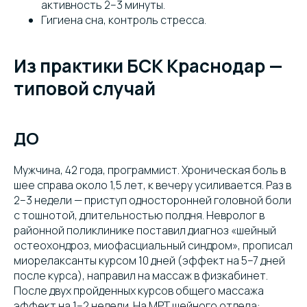
активность 2–3 минуты.
Гигиена сна, контроль стресса.
Из практики БСК Краснодар —
типовой случай
ДО
Мужчина, 42 года, программист. Хроническая боль в
шее справа около 1,5 лет, к вечеру усиливается. Раз в
2–3 недели — приступ односторонней головной боли
с тошнотой, длительностью полдня. Невролог в
районной поликлинике поставил диагноз «шейный
остеохондроз, миофасциальный синдром», прописал
миорелаксанты курсом 10 дней (эффект на 5–7 дней
после курса), направил на массаж в физкабинет.
После двух пройденных курсов общего массажа
эффект на 1–2 недели. На МРТ шейного отдела: