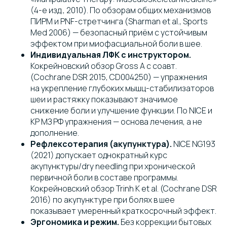
(4-е изд., 2010). По обзорам общих механизмов
ПИРМ и PNF-стретчинга (Sharman et al., Sports
Med 2006) — безопасный приём с устойчивым
эффектом при миофасциальной боли в шее.
Индивидуальная ЛФК с инструктором.
Кокрейновский обзор Gross A с соавт.
(Cochrane DSR 2015, CD004250) — упражнения
на укрепление глубоких мышц-стабилизаторов
шеи и растяжку показывают значимое
снижение боли и улучшение функции. По NICE и
КР МЗ РФ упражнения — основа лечения, а не
дополнение.
Рефлексотерапия (акупунктура).
NICE NG193
(2021) допускает однократный курс
акупунктуры/dry needling при хронической
первичной боли в составе программы.
Кокрейновский обзор Trinh K et al. (Cochrane DSR
2016) по акупунктуре при болях в шее
показывает умеренный краткосрочный эффект.
Эргономика и режим.
Без коррекции бытовых