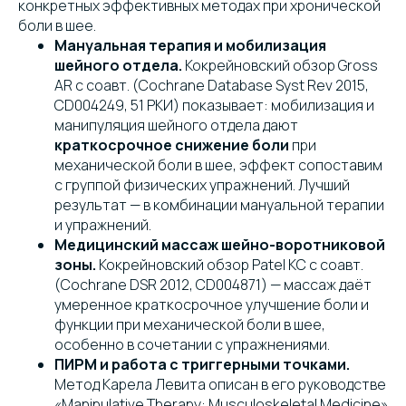
конкретных эффективных методах при хронической
боли в шее.
Мануальная терапия и мобилизация
шейного отдела.
Кокрейновский обзор Gross
AR с соавт. (Cochrane Database Syst Rev 2015,
CD004249, 51 РКИ) показывает: мобилизация и
манипуляция шейного отдела дают
краткосрочное снижение боли
при
механической боли в шее, эффект сопоставим
с группой физических упражнений. Лучший
результат — в комбинации мануальной терапии
и упражнений.
Медицинский массаж шейно-воротниковой
зоны.
Кокрейновский обзор Patel KC с соавт.
(Cochrane DSR 2012, CD004871) — массаж даёт
умеренное краткосрочное улучшение боли и
функции при механической боли в шее,
особенно в сочетании с упражнениями.
ПИРМ и работа с триггерными точками.
Метод Карела Левита описан в его руководстве
«Manipulative Therapy: Musculoskeletal Medicine»