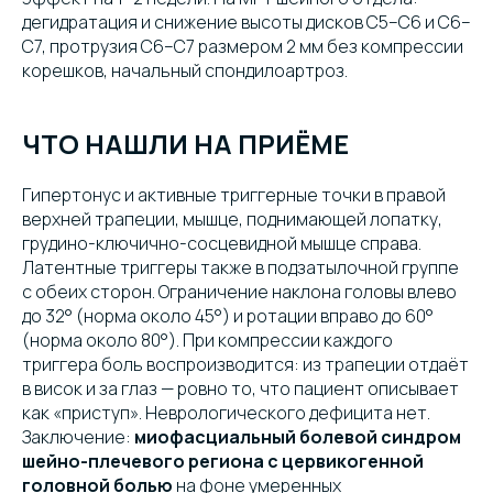
дегидратация и снижение высоты дисков C5–C6 и C6–
C7, протрузия C6–C7 размером 2 мм без компрессии
корешков, начальный спондилоартроз.
ЧТО НАШЛИ НА ПРИЁМЕ
Гипертонус и активные триггерные точки в правой
верхней трапеции, мышце, поднимающей лопатку,
грудино-ключично-сосцевидной мышце справа.
Латентные триггеры также в подзатылочной группе
с обеих сторон. Ограничение наклона головы влево
до 32° (норма около 45°) и ротации вправо до 60°
(норма около 80°). При компрессии каждого
триггера боль воспроизводится: из трапеции отдаёт
в висок и за глаз — ровно то, что пациент описывает
как «приступ». Неврологического дефицита нет.
Заключение:
миофасциальный болевой синдром
шейно-плечевого региона с цервикогенной
головной болью
на фоне умеренных