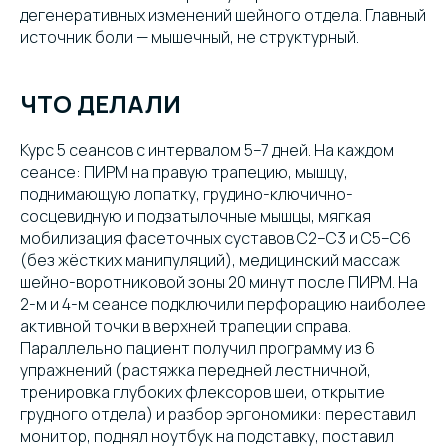
дегенеративных изменений шейного отдела. Главный
источник боли — мышечный, не структурный.
ЧТО ДЕЛАЛИ
Курс 5 сеансов с интервалом 5–7 дней. На каждом
сеансе: ПИРМ на правую трапецию, мышцу,
поднимающую лопатку, грудино-ключично-
сосцевидную и подзатылочные мышцы, мягкая
мобилизация фасеточных суставов C2–C3 и C5–C6
(без жёстких манипуляций), медицинский массаж
шейно-воротниковой зоны 20 минут после ПИРМ. На
2-м и 4-м сеансе подключили перфорацию наиболее
активной точки в верхней трапеции справа.
Параллельно пациент получил программу из 6
упражнений (растяжка передней лестничной,
тренировка глубоких флексоров шеи, открытие
грудного отдела) и разбор эргономики: переставил
монитор, поднял ноутбук на подставку, поставил