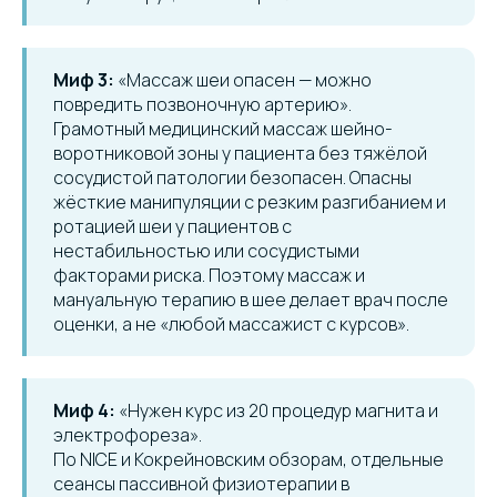
Миф 3:
«Массаж шеи опасен — можно
повредить позвоночную артерию».
Грамотный медицинский массаж шейно-
воротниковой зоны у пациента без тяжёлой
сосудистой патологии безопасен. Опасны
жёсткие манипуляции с резким разгибанием и
ротацией шеи у пациентов с
нестабильностью или сосудистыми
факторами риска. Поэтому массаж и
мануальную терапию в шее делает врач после
оценки, а не «любой массажист с курсов».
Миф 4:
«Нужен курс из 20 процедур магнита и
электрофореза».
По NICE и Кокрейновским обзорам, отдельные
сеансы пассивной физиотерапии в