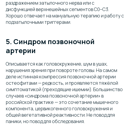
раздражением затылочного нерва или с
дисфункцией верхнешейных сегментов C0–C3.
Хорошо отвечает на мануальную терапию и работу с
подзатылочными триггерами.
5. Синдром позвоночной
артерии
Описывается как головокружение, шум в ушах,
нарушения зрения при повороте головы. На самом
деле истинная компрессия позвоночной артерии
остеофитами — редкость, и проявляется тяжёлой
симптоматикой (преходящие ишемии). Большинство
случаев «синдрома позвоночной артерии» в
российской практике — это сочетание мышечного
компонента, цервикогенного головокружения и
общей вегетативной реактивности. Не повод для
паники, но повод для обследования.