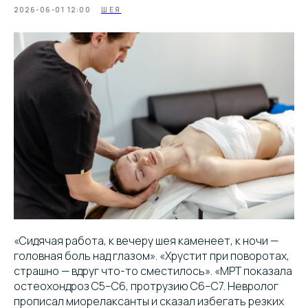
2026-06-01 12:00
ШЕЯ
«Сидячая работа, к вечеру шея каменеет, к ночи —
головная боль над глазом». «Хрустит при поворотах,
страшно — вдруг что-то сместилось». «МРТ показала
остеохондроз C5–C6, протрузию C6–C7. Невролог
прописал миорелаксанты и сказал избегать резких