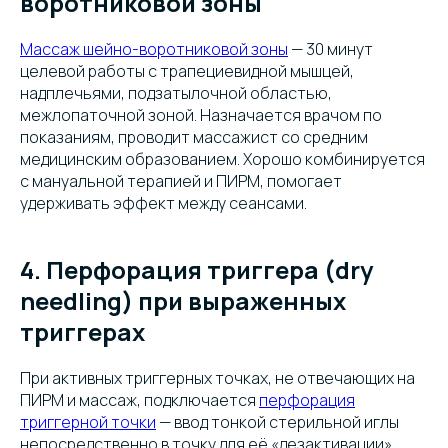
воротниковой зоны
Массаж шейно-воротниковой зоны
— 30 минут
целевой работы с трапециевидной мышцей,
надплечьями, подзатылочной областью,
межлопаточной зоной. Назначается врачом по
показаниям, проводит массажист со средним
медицинским образованием. Хорошо комбинируется
с мануальной терапией и ПИРМ, помогает
удерживать эффект между сеансами.
4. Перфорация триггера (dry
needling) при выраженных
триггерах
При активных триггерных точках, не отвечающих на
ПИРМ и массаж, подключается
перфорация
триггерной точки
— ввод тонкой стерильной иглы
непосредственно в точку для её «дезактивации».