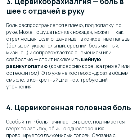
3. Цервикобрахиалгия — боль в
шее с отдачей в руку
Боль распространяется в плечо, под лопатку, по
руке. Может ощущаться как ноющая, может — как
стреляющая. Если отдача идёт в конкретные пальцы
(большой, указательный, средний, безымянный,
мизинец) и сопровождается онемением или
слабостью — стоит исключить
шейную
радикулопатию
(компрессию корешка грыжей или
остеофитом). Это уже не «остеохондроз» в общем
смысле, а конкретный диагноз, требующий
уточнения.
4. Цервикогенная головная боль
Особый тип: боль начинается в шее, поднимается
вверх по затылку, обычно односторонняя,
провоцируется движениями головы. Связана с