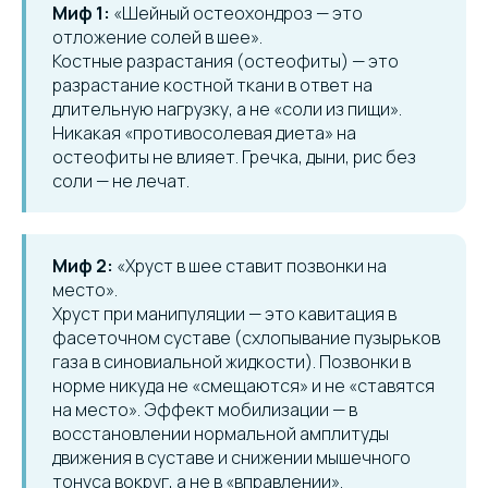
Миф 1:
«Шейный остеохондроз — это
отложение солей в шее».
Костные разрастания (остеофиты) — это
разрастание костной ткани в ответ на
длительную нагрузку, а не «соли из пищи».
Никакая «противосолевая диета» на
остеофиты не влияет. Гречка, дыни, рис без
соли — не лечат.
Миф 2:
«Хруст в шее ставит позвонки на
место».
Хруст при манипуляции — это кавитация в
фасеточном суставе (схлопывание пузырьков
газа в синовиальной жидкости). Позвонки в
норме никуда не «смещаются» и не «ставятся
на место». Эффект мобилизации — в
восстановлении нормальной амплитуды
движения в суставе и снижении мышечного
тонуса вокруг, а не в «вправлении».