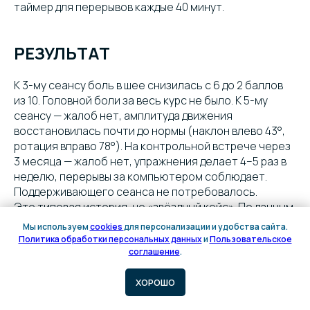
таймер для перерывов каждые 40 минут.
РЕЗУЛЬТАТ
К 3-му сеансу боль в шее снизилась с 6 до 2 баллов
из 10. Головной боли за весь курс не было. К 5-му
сеансу — жалоб нет, амплитуда движения
восстановилась почти до нормы (наклон влево 43°,
ротация вправо 78°). На контрольной встрече через
3 месяца — жалоб нет, упражнения делает 4–5 раз в
неделю, перерывы за компьютером соблюдает.
Поддерживающего сеанса не потребовалось.
Это типовая история, не «звёздный кейс». По данным
мета-обзоров (Gross 2015), комбинация мануальной
Мы используем
cookies
для персонализации и удобства сайта.
терапии, массажа и упражнений у большинства
Политика обработки персональных данных
и
Пользовательское
Онлайн
пациентов с неосложнённой механической болью в
соглашение
.
запись
шее даёт значимое снижение боли за 4–6 сеансов.
Если эффекта нет к 3–4 сеансу — врач
ХОРОШО
пересматривает диагноз и ищет другие причины: