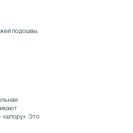
ожей подошвы,
ельная
никают
 «шпору». Это