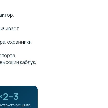
актор.
личивает
ра, охранники,
спорта.
 высокий каблук,
×2–3
антарного фасциита