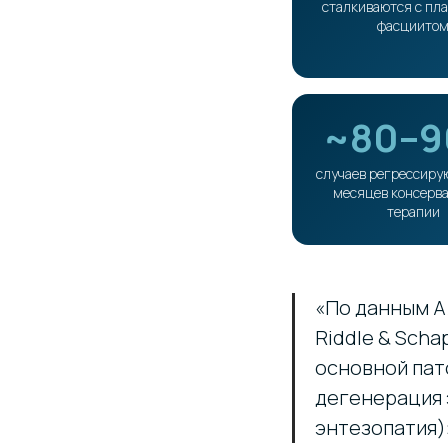
сталкиваются с пл
фасциито
~80–
случаев регрессиру
месяцев консерв
терапии
«По данным A
Riddle & Scha
основной пат
дегенерация 
энтезопатия)