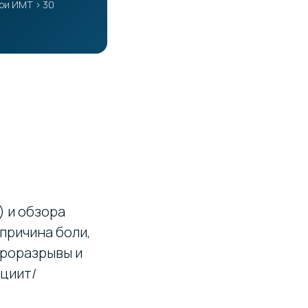
ри ИМТ > 30
) и обзора
 причина боли,
кроразрывы и
циит/