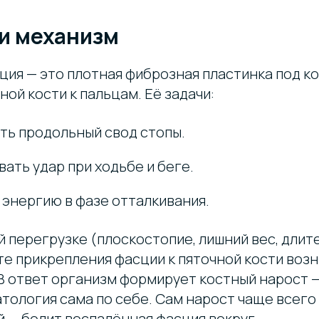
и механизм
ция — это плотная фиброзная пластинка под к
ной кости к пальцам. Её задачи:
ь продольный свод стопы.
ать удар при ходьбе и беге.
энергию в фазе отталкивания.
 перегрузке (плоскостопие, лишний вес, длит
те прикрепления фасции к пяточной кости воз
В ответ организм формирует костный нарост —
атология сама по себе. Сам нарост чаще всего
 — болит воспалённая фасция вокруг.