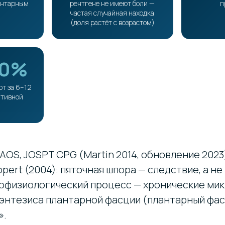
антарным
рентгене не имеют боли —
п
м
частая случайная находка
(доля растёт с возрастом)
90%
ют за 6–12
ативной
AOS, JOSPT CPG (Martin 2014, обновление 2023
ppert (2004): пяточная шпора — следствие, а не
офизиологический процесс — хронические ми
энтезиса плантарной фасции (плантарный фас
».