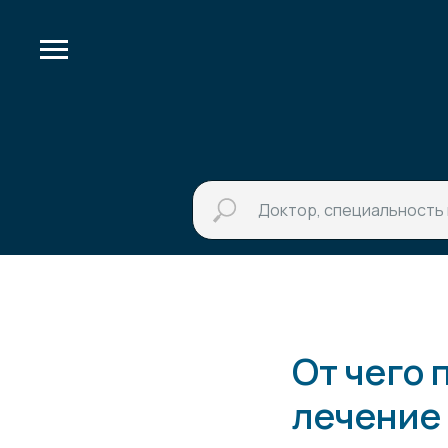
От чего 
лечение 