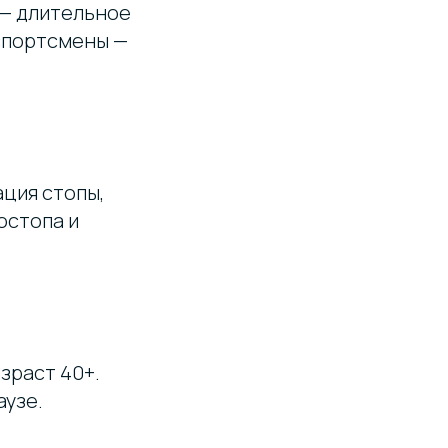
 — длительное
 спортсмены —
ция стопы,
остопа и
зраст 40+.
аузе.