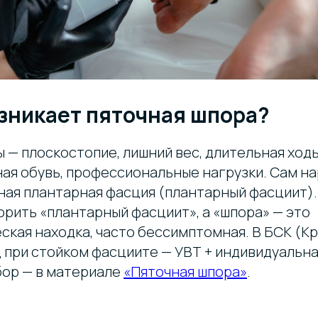
озникает пяточная шпора?
 — плоскостопие, лишний вес, длительная ходь
ая обувь, профессиональные нагрузки. Сам на
ная плантарная фасция (плантарный фасциит)
орить «плантарный фасциит», а «шпора» — это
ская находка, часто бессимптомная. В БСК (К
 при стойком фасциите — УВТ + индивидуальна
ор — в материале
«Пяточная шпора»
.