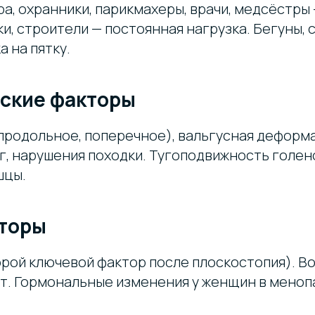
а, охранники, парикмахеры, врачи, медсёстры
ки, строители — постоянная нагрузка. Бегуны,
а на пятку.
ские факторы
продольное, поперечное), вальгусная деформа
г, нарушения походки. Тугоподвижность голен
шцы.
торы
рой ключевой фактор после плоскостопия). Во
т. Гормональные изменения у женщин в меноп