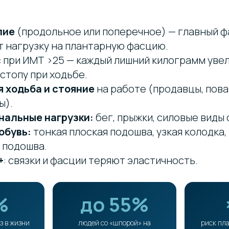
пие
(продольное или поперечное) — главный ф
т нагрузку на плантарную фасцию.
с
при ИМТ >25 — каждый лишний килограмм уве
 стопу при ходьбе.
 ходьба и стояние
на работе (продавцы, пова
ы).
альные нагрузки:
бег, прыжки, силовые виды 
обувь:
тонкая плоская подошва, узкая колодка,
 подошва.
+
: связки и фасции теряют эластичность.
%
до 55%
з в жизни
людей со «шпорой» на
риск пл