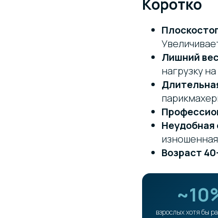
Коротко
Плоскосто
Увеличивае
Лишний ве
нагрузку на
Длительная
парикмахер
Профессион
Неудобная 
изношенная
Возраст 40
~10
взрослых хотя бы ра