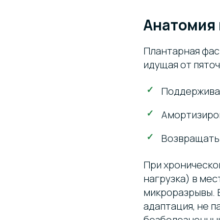
Анатомия 
Плантарная фас
идущая от пяточ
Поддерживат
Амортизиров
Возвращать 
При хронической
нагрузка) в мес
микроразрывы. 
адаптация, не п
безболезненный