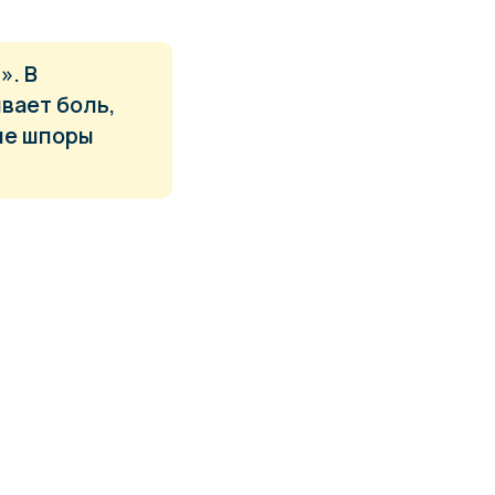
». В
вает боль,
ие шпоры