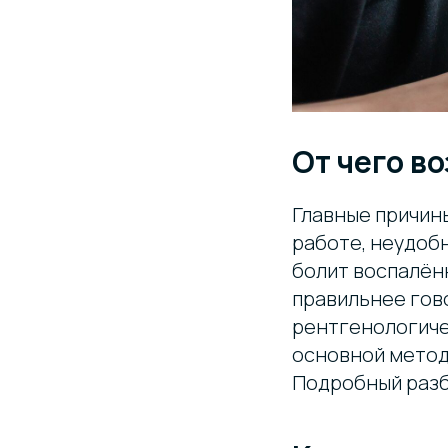
От чего в
Главные причины
работе, неудобн
болит воспалён
правильнее гов
рентгенологиче
основной метод
Подробный разб